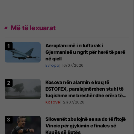
Më të lexuarat
Aeroplani më i ri luftarak i
Gjermanisë u ngrit për herë të parë
në qiell
Evropa
16/07/2026
Kosova nën alarmin e kuq të
ESTOFEX, paralajmërohen stuhi të
fuqishme me breshër dhe erëra të
forta
Kosovë
21/07/2026
Sllovenët zbulojnë se sa do të fitojë
Vincic për gjykimin e finales së
Kupës së Botës