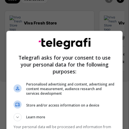
Viva Fresh Store
Viva 
Pranues Malli
Mirëmbajtë
Kamenicë
Prishtinë
Telegrafi asks for your consent to use
31 Korrik 2026
31 Korrik 
your personal data for the following
purposes:
Personalised advertising and content, advertising and
content measurement, audience research and
services development
Store and/or access information on a device
Learn more
Your personal data will be processed and information from