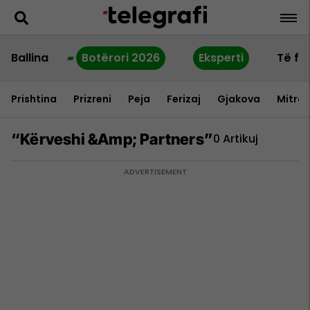
Ballina
Botërori 2026
Eksperti
Të fu
Prishtina
Prizreni
Peja
Ferizaj
Gjakova
Mitrov
“kërveshi &amp; Partners”
0 Artikuj