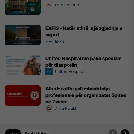
Fafa Resorts
EXFIS – Katër stinë, një zgjedhje e
sigurt
EXFIS
United Hospital me pako speciale
për diasporën
United Hospital
Alba Health sjell mbështetje
profesionale për organizatat Spitex
në Zvicër
Alba Health
Jobs
Real Estate