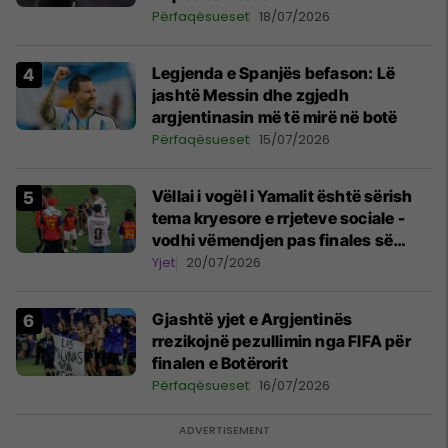
Përfaqësueset
18/07/2026
Legjenda e Spanjës befason: Lë
jashtë Messin dhe zgjedh
argjentinasin më të mirë në botë
Përfaqësueset
15/07/2026
Vëllai i vogël i Yamalit është sërish
tema kryesore e rrjeteve sociale -
vodhi vëmendjen pas finales së
Kupës së Botës
Yjet
20/07/2026
Gjashtë yjet e Argjentinës
rrezikojnë pezullimin nga FIFA për
finalen e Botërorit
Përfaqësueset
16/07/2026