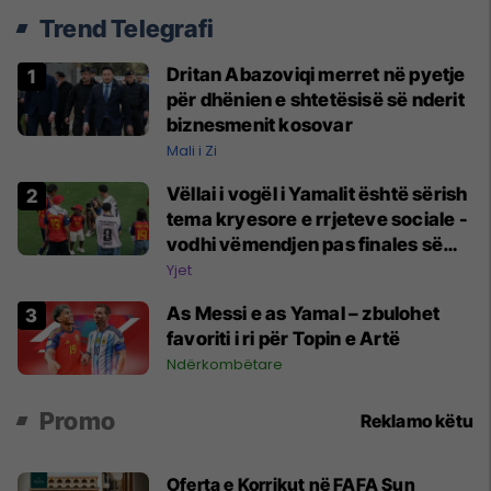
Trend Telegrafi
Dritan Abazoviqi merret në pyetje
për dhënien e shtetësisë së nderit
biznesmenit kosovar
Mali i Zi
Vëllai i vogël i Yamalit është sërish
tema kryesore e rrjeteve sociale -
vodhi vëmendjen pas finales së
Kupës së Botës
Yjet
As Messi e as Yamal – zbulohet
favoriti i ri për Topin e Artë
Ndërkombëtare
Promo
Reklamo këtu
Oferta e Korrikut në FAFA Sun