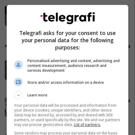
Ronaldo la një mesazh në rrjetet
sociale pasi bashkëlojtarët e
Portugalisë filluan ta bojkotonin
Përfaqësueset
Telegrafi asks for your consent to use
your personal data for the following
Promo
Reklamo këtu
purposes:
Personalised advertising and content, advertising and
Mabetex Group prezanton Green
content measurement, audience research and
Coast Hills - projekti rezidencial
services development
premium në Palasë
Store and/or access information on a device
Mabetex Group
Learn more
SCAN Ride and Delivery zgjedh Auto
Your personal data will be processed and information from
Mita dhe Dacia Duster Hybrid për
your device (cookies, unique identifiers, and other device
projektin më të ri të taksive në
data) may be stored by, accessed by and shared with 369
partners, or used specifically by this site. We and our partners
Prishtinë
Auto Mita
may use precise geolocation data.
List of partners.
Some vendors may process your personal data on the basis