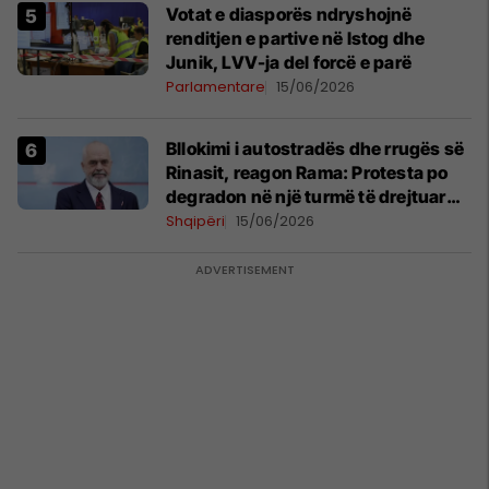
Votat e diasporës ndryshojnë
renditjen e partive në Istog dhe
Junik, LVV-ja del forcë e parë
Parlamentare
15/06/2026
Bllokimi i autostradës dhe rrugës së
Rinasit, reagon Rama: Protesta po
degradon në një turmë të drejtuar
nga mendje të liga
Shqipëri
15/06/2026