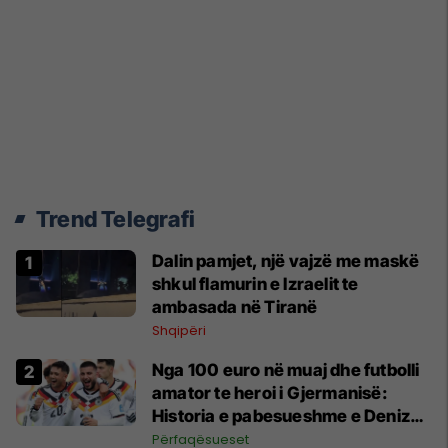
Trend Telegrafi
Dalin pamjet, një vajzë me maskë
shkul flamurin e Izraelit te
ambasada në Tiranë
Shqipëri
Nga 100 euro në muaj dhe futbolli
amator te heroi i Gjermanisë:
Historia e pabesueshme e Deniz
Undav që refuzoi të dorëzohej
Përfaqësueset