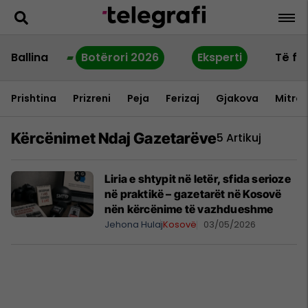
Ballina
Botërori 2026
Eksperti
Të fu
Prishtina
Prizreni
Peja
Ferizaj
Gjakova
Mitrov
Kërcënimet Ndaj Gazetarëve
5 Artikuj
Liria e shtypit në letër, sfida serioze
në praktikë – gazetarët në Kosovë
nën kërcënime të vazhdueshme
Jehona Hulaj
Kosovë
03/05/2026