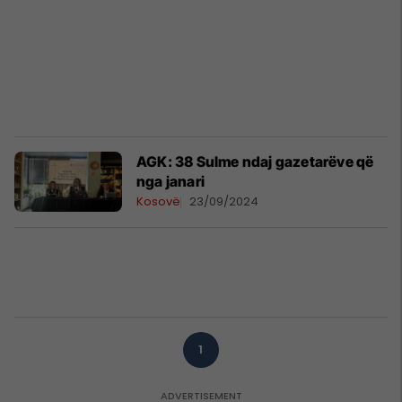
AGK: 38 Sulme ndaj gazetarëve që
nga janari
Kosovë
23/09/2024
1