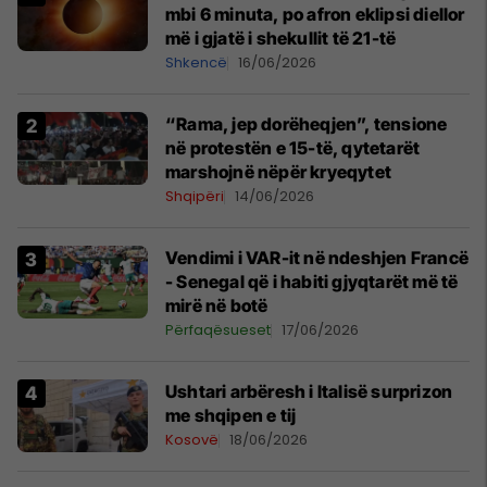
mbi 6 minuta, po afron eklipsi diellor
më i gjatë i shekullit të 21-të
Shkencë
16/06/2026
“Rama, jep dorëheqjen”, tensione
në protestën e 15-të, qytetarët
marshojnë nëpër kryeqytet
Shqipëri
14/06/2026
Vendimi i VAR-it në ndeshjen Francë
- Senegal që i habiti gjyqtarët më të
mirë në botë
Përfaqësueset
17/06/2026
Ushtari arbëresh i Italisë surprizon
me shqipen e tij
Kosovë
18/06/2026