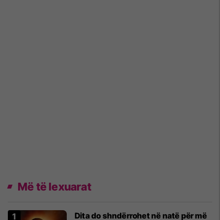
Më të lexuarat
Dita do shndërrohet në natë për më