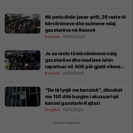
Në periudhën janar-prill, 29 raste të
kërcënimeve dhe sulmeve ndaj
gazetarëve në Kosovë
Kosovë
05/05/2025
Ja sa raste të kërcënimeve ndaj
gazetarëve dhe mediave ishin
raportuar në AGK për gjatë viteve
2021- 2024
Kosovë
08/01/2025
"Do të lyejë me benzinë", dënohet
me 150 ditë burgim i akuzuari që
kanosi gazetarin Kajtazi
Drejtësi
04/11/2024