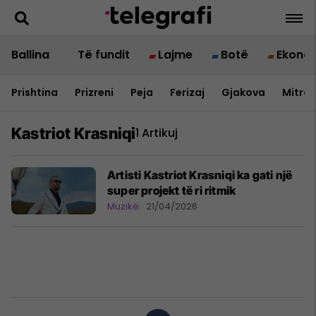
Ballina
Të fundit
Lajme
Botë
Ekono
Prishtina
Prizreni
Peja
Ferizaj
Gjakova
Mitrov
Kastriot Krasniqi
1 Artikuj
Artisti Kastriot Krasniqi ka gati një
super projekt të ri ritmik
Muzikë
21/04/2026