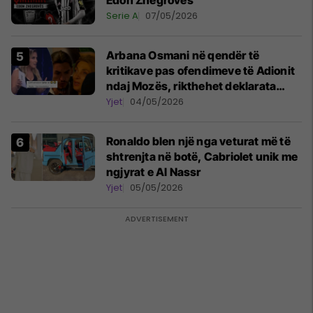
Edon Zhegrovës
Serie A
07/05/2026
Arbana Osmani në qendër të
kritikave pas ofendimeve të Adionit
ndaj Mozës, rikthehet deklarata
‘Është emision tjetër ai’
Yjet
04/05/2026
Ronaldo blen një nga veturat më të
shtrenjta në botë, Cabriolet unik me
ngjyrat e Al Nassr
Yjet
05/05/2026