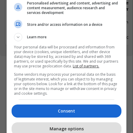
brendshme (
Personalised advertising and content, advertising and
content measurement, audience research and
Menaxhim)
services development
Menaxhment
Menaxhm
Store and/or access information on a device
Pejë
Pejë
11 Maj 2026
Learn more
11 Maj 202
Your personal data will be processed and information from
your device (cookies, unique identifiers, and other device
data) may be stored by, accessed by and shared with 369
partners, or used specifically by this site. We and our partners
may use precise geolocation data.
List of partners.
Some vendors may process your personal data on the basis
of legitimate interest, which you can object to by managing
your options below. Look for a link at the bottom of this page
or in the site menu to manage or withdraw consent in privacy
and cookie settings.
Consent
Manage options