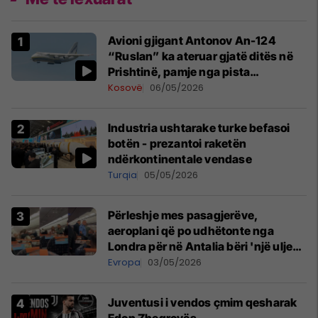
Avioni gjigant Antonov An-124
“Ruslan” ka ateruar gjatë ditës në
Prishtinë, pamje nga pista
publikohen edhe në rrjete sociale
Kosovë
06/05/2026
Industria ushtarake turke befasoi
botën - prezantoi raketën
ndërkontinentale vendase
Turqia
05/05/2026
Përleshje mes pasagjerëve,
aeroplani që po udhëtonte nga
Londra për në Antalia bëri 'një ulje
emergjente' në Prishtinë
Evropa
03/05/2026
Juventusi i vendos çmim qesharak