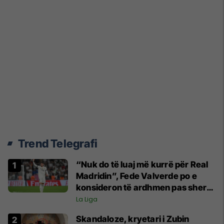
Trend Telegrafi
“Nuk do të luaj më kurrë për Real
Madridin”, Fede Valverde po e
konsideron të ardhmen pas sherrit
me Tchouamenin
La Liga
Skandaloze, kryetari i Zubin