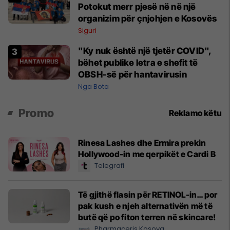
Potokut merr pjesë në në një
organizim për çnjohjen e Kosovës
Siguri
"Ky nuk është një tjetër COVID",
bëhet publike letra e shefit të
OBSH-së për hantavirusin
Nga Bota
Promo
Reklamo këtu
Rinesa Lashes dhe Ermira prekin
Hollywood-in me qerpikët e Cardi B
Telegrafi
Të gjithë flasin për RETINOL-in… por
pak kush e njeh alternativën më të
butë që po fiton terren në skincare!
Pharmaceris Kosova