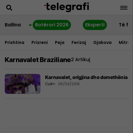
Ballina
Botërori 2026
Eksperti
Të fu
Prishtina
Prizreni
Peja
Ferizaj
Gjakova
Mitrov
Karnavalet Braziliane
2 Artikuj
Karnavalet, origjina dhe domethënia
Cult+
05/03/2019