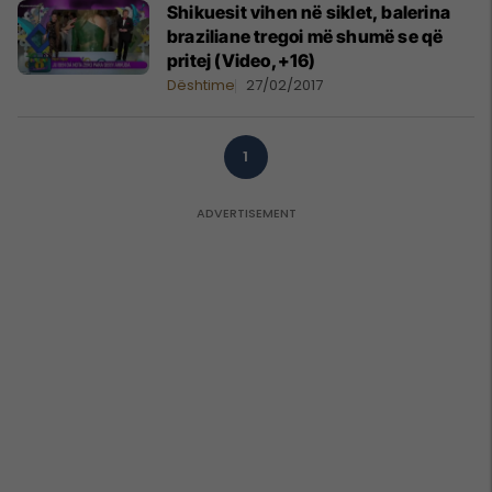
Shikuesit vihen në siklet, balerina
braziliane tregoi më shumë se që
pritej (Video,+16)
Dështime
27/02/2017
1