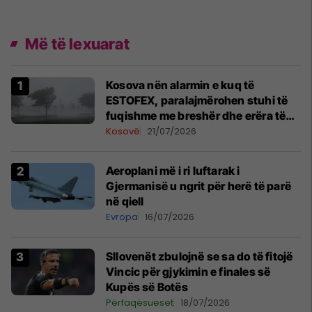
Më të lexuarat
Kosova nën alarmin e kuq të
ESTOFEX, paralajmërohen stuhi të
fuqishme me breshër dhe erëra të
forta
Kosovë
21/07/2026
Aeroplani më i ri luftarak i
Gjermanisë u ngrit për herë të parë
në qiell
Evropa
16/07/2026
Sllovenët zbulojnë se sa do të fitojë
Vincic për gjykimin e finales së
Kupës së Botës
Përfaqësueset
18/07/2026