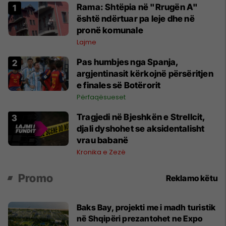
Rama: Shtëpia në "Rrugën A"
është ndërtuar pa leje dhe në
pronë komunale
Lajme
Pas humbjes nga Spanja,
argjentinasit kërkojnë përsëritjen
e finales së Botërorit
Përfaqësueset
Tragjedi në Bjeshkën e Strellcit,
djali dyshohet se aksidentalisht
vrau babanë
Kronika e Zezë
Promo
Reklamo këtu
Baks Bay, projekti me i madh turistik
në Shqipëri prezantohet ne Expo