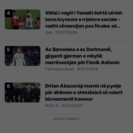
Vëllai i vogël i Yamalit është sërish
tema kryesore e rrjeteve sociale -
vodhi vëmendjen pas finales së
Kupës së Botës
Yjet
20/07/2026
As Barcelona e as Dortmundi,
gjiganti gjerman e mbyllë
marrëveshjen për Fisnik Asllanin
Përfaqësueset
19/07/2026
Dritan Abazoviqi merret në pyetje
për dhënien e shtetësisë së nderit
biznesmenit kosovar
Mali i Zi
21/07/2026