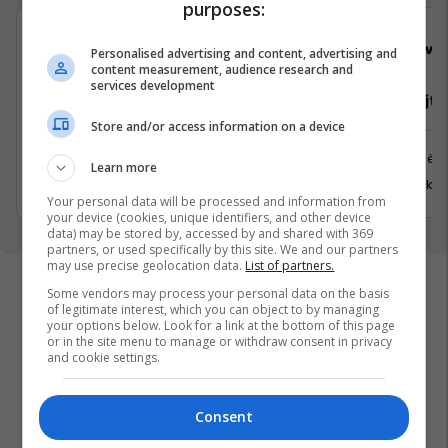
purposes:
Viva Fresh Store
Viva 
Personalised advertising and content, advertising and
content measurement, audience research and
services development
Pranues Malli
Mirëmbajtë
Store and/or access information on a device
Kamenicë
Prishtinë
Learn more
31 Korrik 2026
31 Korrik 
Your personal data will be processed and information from
your device (cookies, unique identifiers, and other device
data) may be stored by, accessed by and shared with 369
partners, or used specifically by this site. We and our partners
may use precise geolocation data.
List of partners.
Some vendors may process your personal data on the basis
of legitimate interest, which you can object to by managing
your options below. Look for a link at the bottom of this page
or in the site menu to manage or withdraw consent in privacy
and cookie settings.
Consent