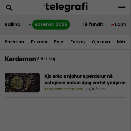
Ballina
Botërori 2026
Të fundit
Lajme
Prishtina
Prizreni
Peja
Ferizaj
Gjakova
Mitrov
Kardamon
2 Artikuj
Kjo erëz e njohur e përdorur në
ushqimin indian djeg vërtet yndyrën
Të njohim produktet
28/10/2023