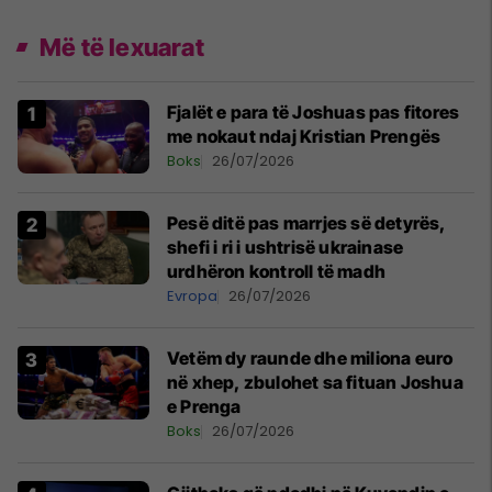
Më të lexuarat
Fjalët e para të Joshuas pas fitores
me nokaut ndaj Kristian Prengës
Boks
26/07/2026
Pesë ditë pas marrjes së detyrës,
shefi i ri i ushtrisë ukrainase
urdhëron kontroll të madh
Evropa
26/07/2026
Vetëm dy raunde dhe miliona euro
në xhep, zbulohet sa fituan Joshua
e Prenga
Boks
26/07/2026