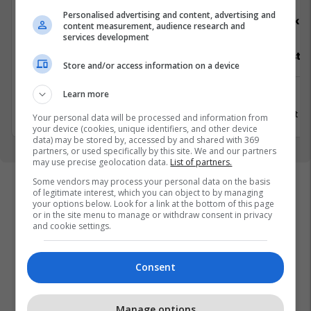
Personalised advertising and content, advertising and
ALTINBAS
Elko
content measurement, audience research and
services development
Asistente e Shitjes
Specialist M
Store and/or access information on a device
Learn more
Prishtinë
Ferizaj
8 Gusht 2026
3 Gusht 2
Your personal data will be processed and information from
your device (cookies, unique identifiers, and other device
data) may be stored by, accessed by and shared with 369
partners, or used specifically by this site. We and our partners
may use precise geolocation data.
List of partners.
Some vendors may process your personal data on the basis
of legitimate interest, which you can object to by managing
your options below. Look for a link at the bottom of this page
or in the site menu to manage or withdraw consent in privacy
and cookie settings.
Consent
Manage options