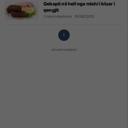
Qebapë në hell nga mishi i bluar i
qengjit
Oreksndjellëse
10/05/2021
1