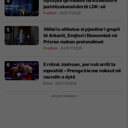
Gjithçka që ndodhi në Kuvendin e
jashtëzakonshëm të LDK-së
Politikë
30/07/2026
Vëllai iu etiketua si pjesëtar i grupit
të Arkanit, Drejtori i Ekonomisë në
Prizren mohon pretendimet
Drejtësi
24/07/2026
E rrëzoi Joshuan, por nuk arriti ta
mposhtë – Prenga bie me nokaut në
raundin e dytë
Boks
26/07/2026