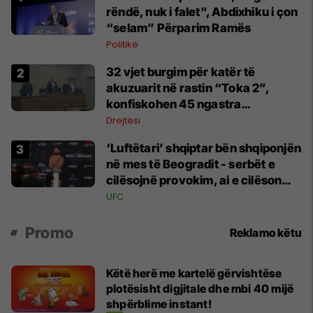
rëndë, nuk i falet", Abdixhiku i çon
“selam” Përparim Ramës
Politikë
32 vjet burgim për katër të
akuzuarit në rastin “Toka 2”,
konfiskohen 45 ngastra
kadastrale
Drejtësi
‘Luftëtari’ shqiptar bën shqiponjën
në mes të Beogradit - serbët e
cilësojnë provokim, ai e cilëson
simbol të identitetit
UFC
Promo
Reklamo këtu
Këtë herë me kartelë gërvishtëse
plotësisht digjitale dhe mbi 40 mijë
shpërblime instant!