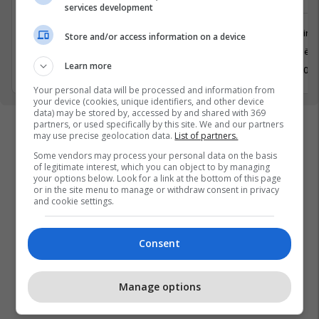
publikun
services development
Marketing
Store and/or access information on a device
Marketing dhe Reklamim
Prishtinë
Prishtinë
Learn more
3 Maj 202
3 Maj 2026
Your personal data will be processed and information from
your device (cookies, unique identifiers, and other device
data) may be stored by, accessed by and shared with 369
partners, or used specifically by this site. We and our partners
may use precise geolocation data.
List of partners.
Some vendors may process your personal data on the basis
of legitimate interest, which you can object to by managing
your options below. Look for a link at the bottom of this page
or in the site menu to manage or withdraw consent in privacy
and cookie settings.
Consent
Manage options