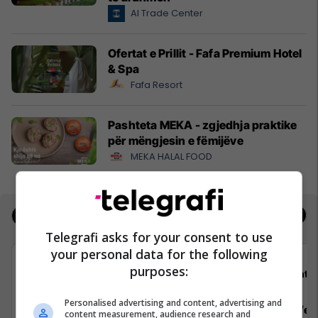
Al Trade Center
Ofertat e Prillit - Fafa Premium Hotel
& Spa
Fafa Resort
Pashteta MEKA - zgjedhja praktike
për mëngjesin e fëmijëve
MEKA HALAL FOOD
Jobs
Real Estate
Telegrafi asks for your consent to use
your personal data for the following
purposes:
Shtëpia botuese “Dukagjini”
Shtëp
Personalised advertising and content, advertising and
Zyrtar/e për marrëdhënie me
Dizajner/e g
content measurement, audience research and