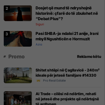
Dosjet që mund të ndryshojnë
historinë: çfarë do të zbulohet në
“Debat Plus”?
Siguri
Pasi SHBA-ja ndaloi 21 anije, Irani
mbyll Ngushticën e Hormuzit
Azia
Promo
Reklamo këtu
Shitet shtëpi në Çagllavicë - 240m²
ideale për jetesë familjare #14330
Pro Real Estate
Al Trade – cilësi në ndërtim, rehati
në jetesë dhe projekte që ndërtojnë
të ardhmen