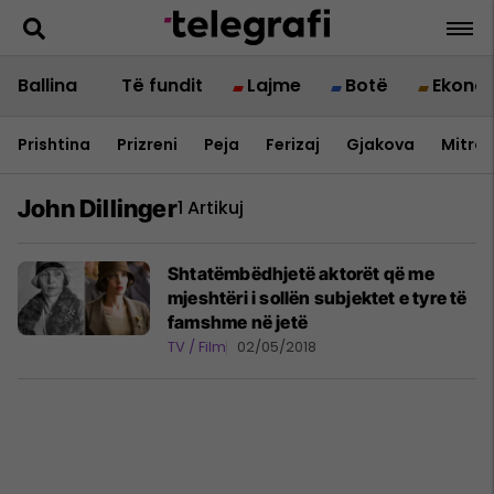
Ballina
Të fundit
Lajme
Botë
Ekono
Prishtina
Prizreni
Peja
Ferizaj
Gjakova
Mitrov
John Dillinger
1 Artikuj
Shtatëmbëdhjetë aktorët që me
mjeshtëri i sollën subjektet e tyre të
famshme në jetë
TV / Film
02/05/2018