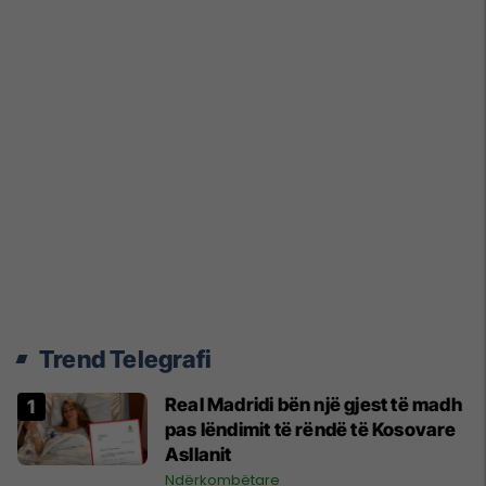
Trend Telegrafi
Real Madridi bën një gjest të madh
pas lëndimit të rëndë të Kosovare
Asllanit
Ndërkombëtare