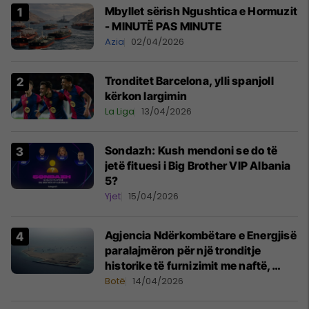
Mbyllet sërish Ngushtica e Hormuzit
- MINUTË PAS MINUTE
Azia
02/04/2026
Tronditet Barcelona, ylli spanjoll
kërkon largimin
La Liga
13/04/2026
Sondazh: Kush mendoni se do të
jetë fituesi i Big Brother VIP Albania
5?
Yjet
15/04/2026
Agjencia Ndërkombëtare e Energjisë
paralajmëron për një tronditje
historike të furnizimit me naftë,
ndërsa lufta me Iranin mbyt tregjet
Botë
14/04/2026
globale