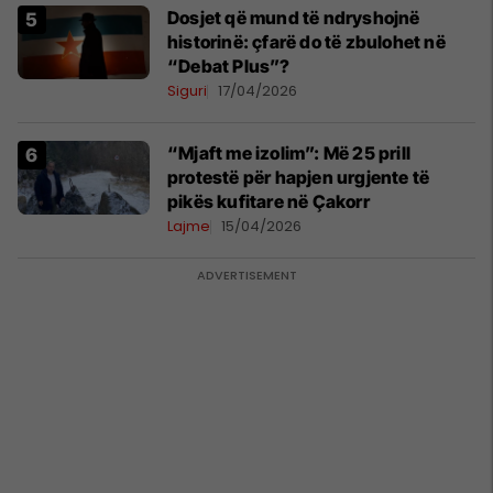
Dosjet që mund të ndryshojnë
historinë: çfarë do të zbulohet në
“Debat Plus”?
Siguri
17/04/2026
“Mjaft me izolim”: Më 25 prill
protestë për hapjen urgjente të
pikës kufitare në Çakorr
Lajme
15/04/2026