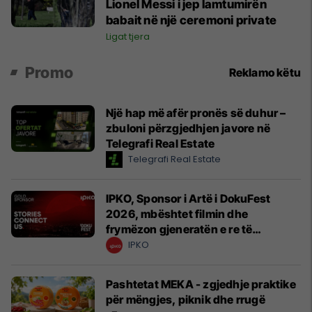
Lionel Messi i jep lamtumirën
babait në një ceremoni private
Ligat tjera
Promo
Reklamo këtu
Një hap më afër pronës së duhur –
zbuloni përzgjedhjen javore në
Telegrafi Real Estate
Telegrafi Real Estate
IPKO, Sponsor i Artë i DokuFest
2026, mbështet filmin dhe
frymëzon gjeneratën e re të
krijuesve
IPKO
Pashtetat MEKA - zgjedhje praktike
për mëngjes, piknik dhe rrugë