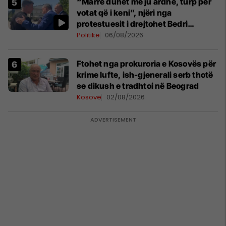
“Marre duhet me ju ardhë, turp për
votat që i keni”, njëri nga
protestuesit i drejtohet Bedri
Hamzës
Politikë
06/08/2026
Ftohet nga prokuroria e Kosovës për
krime lufte, ish-gjenerali serb thotë
se dikush e tradhtoi në Beograd
Kosovë
02/08/2026