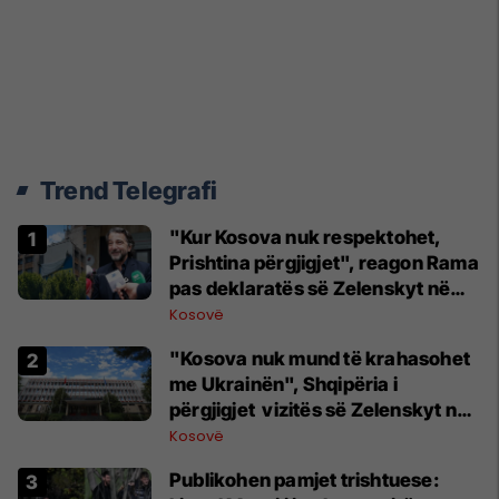
Trend Telegrafi
"Kur Kosova nuk respektohet,
Prishtina përgjigjet", reagon Rama
pas deklaratës së Zelenskyt në
Beograd
Kosovë
"Kosova nuk mund të krahasohet
me Ukrainën", Shqipëria i
përgjigjet vizitës së Zelenskyt në
Serbi
Kosovë
Publikohen pamjet trishtuese: