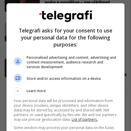
anën e engjëjve – me viktimat
Elfije Boletini
Editorial
15/09/2025
Peci: Dëshmia e James Rubin është
Telegrafi asks for your consent to use
histori e gjallë e Kosovës moderne –
your personal data for the following
mos e përqeshni mikun më të madh
purposes:
të shqiptarëve
Kosovë
15/09/2025
Personalised advertising and content, advertising and
Rubin në Hagë: Hetimet për vrasje
content measurement, audience research and
services development
nga UÇK-ja nuk u vërtetuan kurrë,
shumë nga akuzat janë të fabrikuara
Store and/or access information on a device
Jehona Hulaj
Drejtësi
15/09/2025
Learn more
2
Your personal data will be processed and information from
your device (cookies, unique identifiers, and other device
data) may be stored by, accessed by and shared with 369
partners, or used specifically by this site. We and our partners
may use precise geolocation data.
List of partners.
Some vendors may process your personal data on the basis