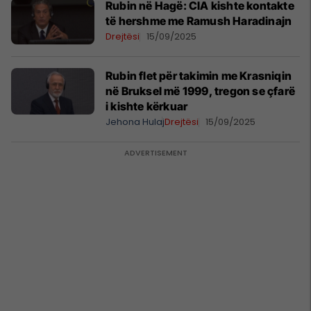
Rubin në Hagë: CIA kishte kontakte
të hershme me Ramush Haradinajn
Drejtësi
15/09/2025
Rubin flet për takimin me Krasniqin
në Bruksel më 1999, tregon se çfarë
i kishte kërkuar
Jehona Hulaj
Drejtësi
15/09/2025