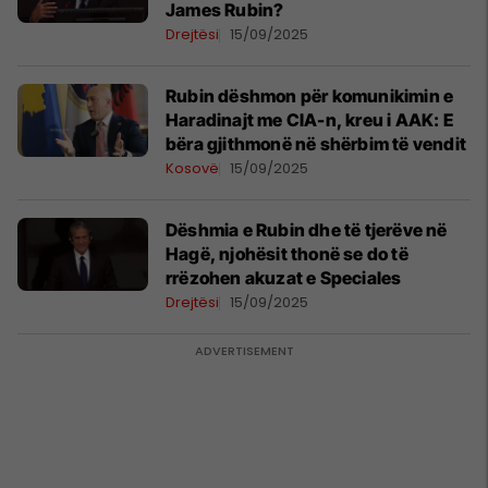
James Rubin?
Drejtësi
15/09/2025
Rubin dëshmon për komunikimin e
Haradinajt me CIA-n, kreu i AAK: E
bëra gjithmonë në shërbim të vendit
Kosovë
15/09/2025
Dëshmia e Rubin dhe të tjerëve në
Hagë, njohësit thonë se do të
rrëzohen akuzat e Speciales
Drejtësi
15/09/2025