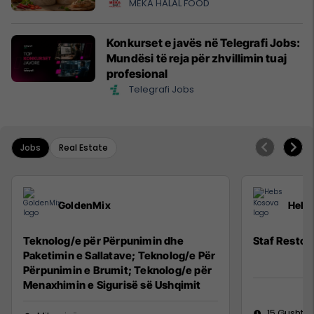
MEKA HALAL FOOD
Konkurset e javës në Telegrafi Jobs:
Mundësi të reja për zhvillimin tuaj
profesional
Telegrafi Jobs
Jobs
Real Estate
GoldenMix
Hebs
Teknolog/e për Përpunimin dhe
Staf Restor
Paketimin e Sallatave; Teknolog/e Për
Përpunimin e Brumit; Teknolog/e për
Menaxhimin e Sigurisë së Ushqimit
15 Gusht 2