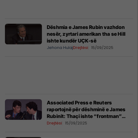
Dëshmia e James Rubin vazhdon
nesër, zyrtari amerikan tha se Hill
ishte kundër UÇK-së
Jehona Hulaj
Drejtësi
15/09/2025
Associated Press e Reuters
raportojnë për dëshminë e James
Rubinit: Thaçi ishte “frontman”
politik
Drejtësi
15/09/2025