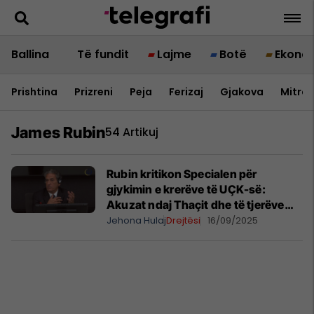
Ballina
Të fundit
Lajme
Botë
Ekono
Prishtina
Prizreni
Peja
Ferizaj
Gjakova
Mitrov
James Rubin
54 Artikuj
Rubin kritikon Specialen për
gjykimin e krerëve të UÇK-së:
Akuzat ndaj Thaçit dhe të tjerëve
janë të pabaza dhe absurde
Jehona Hulaj
Drejtësi
16/09/2025