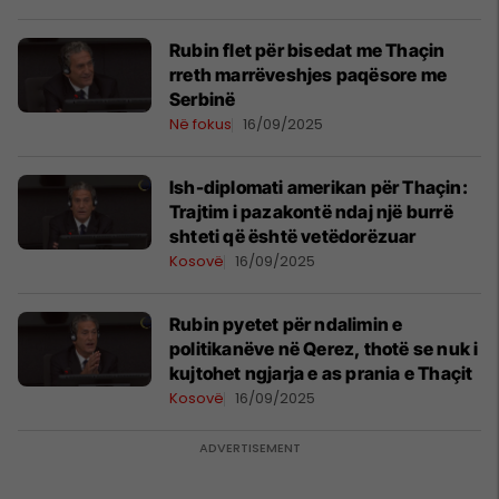
Rubin flet për bisedat me Thaçin
rreth marrëveshjes paqësore me
Serbinë
Në fokus
16/09/2025
Ish-diplomati amerikan për Thaçin:
Trajtim i pazakontë ndaj një burrë
shteti që është vetëdorëzuar
Kosovë
16/09/2025
Rubin pyetet për ndalimin e
politikanëve në Qerez, thotë se nuk i
kujtohet ngjarja e as prania e Thaçit
Kosovë
16/09/2025