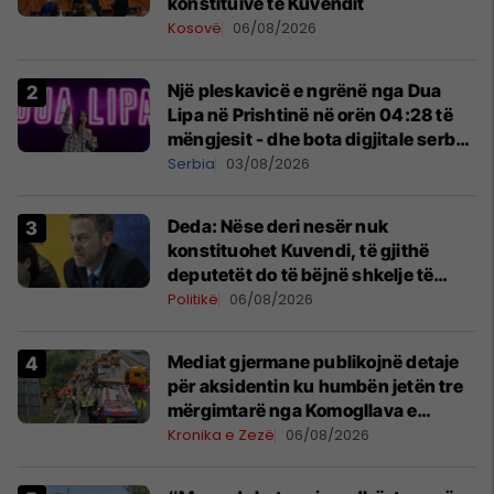
konstituive të Kuvendit
Kosovë
06/08/2026
Një pleskavicë e ngrënë nga Dua
Lipa në Prishtinë në orën 04:28 të
mëngjesit - dhe bota digjitale serbe
shpall gjendjen e luftës
Serbia
03/08/2026
Deda: Nëse deri nesër nuk
konstituohet Kuvendi, të gjithë
deputetët do të bëjnë shkelje të
rëndë kushtetuese
Politikë
06/08/2026
Mediat gjermane publikojnë detaje
për aksidentin ku humbën jetën tre
mërgimtarë nga Komogllava e
Ferizajt
Kronika e Zezë
06/08/2026