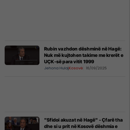
Rubin vazhdon dëshminë në Hagë:
Nuk më kujtohen takime me krerët e
UÇK-së para vitit 1999
Jehona Hulaj
Kosovë
16/09/2025
"Sfidoi akuzat në Hagë" - Çfarë tha
dhe si u prit në Kosovë dëshmia e