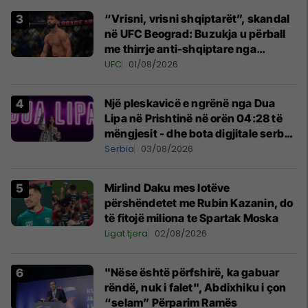
“Vrisni, vrisni shqiptarët”, skandal
në UFC Beograd: Buzukja u përball
me thirrje anti-shqiptare nga
tribunat
UFC
01/08/2026
Një pleskavicë e ngrënë nga Dua
Lipa në Prishtinë në orën 04:28 të
mëngjesit - dhe bota digjitale serbe
shpall gjendjen e luftës
Serbia
03/08/2026
Mirlind Daku mes lotëve
përshëndetet me Rubin Kazanin, do
të fitojë miliona te Spartak Moska
Ligat tjera
02/08/2026
"Nëse është përfshirë, ka gabuar
rëndë, nuk i falet", Abdixhiku i çon
“selam” Përparim Ramës