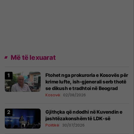
Më të lexuarat
Ftohet nga prokuroria e Kosovës për
krime lufte, ish-gjenerali serb thotë
se dikush e tradhtoi në Beograd
Kosovë
02/08/2026
Gjithçka që ndodhi në Kuvendin e
jashtëzakonshëm të LDK-së
Politikë
30/07/2026