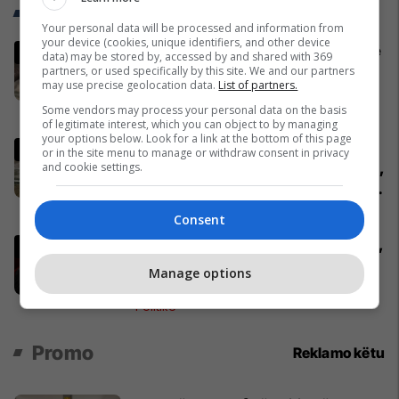
Trend Telegrafi
Your personal data will be processed and information from
your device (cookies, unique identifiers, and other device
Ukrainasit i kapin ushtarët rusë në
data) may be stored by, accessed by and shared with 369
befasi, ishin duke fjetur në
partners, or used specifically by this site. We and our partners
may use precise geolocation data.
List of partners.
strehimoret e kamufluara
Some vendors may process your personal data on the basis
Evropa
of legitimate interest, which you can object to by managing
your options below. Look for a link at the bottom of this page
Pacolli: Nëse Shqipëria zgjidh
or in the site menu to manage or withdraw consent in privacy
and cookie settings.
kontratën për Aeroportin e Vlorës,
MABCO do t’i drejtohet arbitrazhit
ndërkombëtar
Shqipëri
Consent
Përfundon takimin me Abdixhikun,
Kurti: S'ka marrëveshje me LDK-
Manage options
në
Politikë
Promo
Reklamo këtu