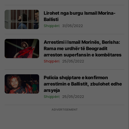
Lirohet nga burgu Ismail Morina-
Ballisti
Shqipëri
31/05/2022
Arrestimi i Ismail Morinës, Berisha:
Rama me urdhër të Beogradit
arreston superfansin e kombëtares
Shqipëri
25/05/2022
Policia shqiptare e konfirmon
arrestimin e Ballistit, zbulohet edhe
arsyeja
Shqipëri
25/05/2022