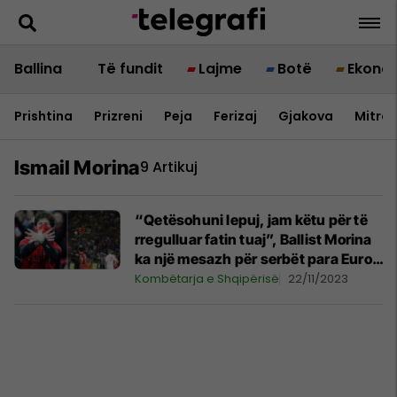
Ballina
Të fundit
Lajme
Botë
Ekono
Prishtina
Prizreni
Peja
Ferizaj
Gjakova
Mitrov
Ismail Morina
9 Artikuj
“Qetësohuni lepuj, jam këtu për të
rregulluar fatin tuaj”, Ballist Morina
ka një mesazh për serbët para Euro
2024
Kombëtarja e Shqipërisë
22/11/2023