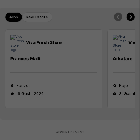
Jobs
Real Estate
Viva Fresh Store
Viva 
Pranues Malli
Arkatare
Ferizaj
Pejë
19 Gusht 2026
31 Gusht 2