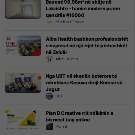
Banesë 98.96m² në shitje në
Lakrishtë – banim modern pranë
qendrës #16060
Pro Real Estate
Alba Health bashkon profesionistët
e kujdesit në një rrjet të përbashkët
në Zvicër
Alba Health
Nga UBT në skenën botërore të
robotikës: Kosova drejt Koresë së
Jugut
UBT
Plan B Creative rrit ndikimin e
biznesit tuaj online
Plan B