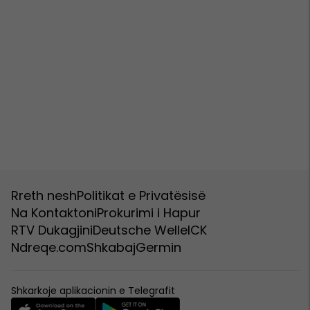
Rreth nesh
Politikat e Privatësisë
Na Kontaktoni
Prokurimi i Hapur
RTV Dukagjini
Deutsche Welle
ICK
Ndreqe.com
Shkabaj
Germin
Shkarkoje aplikacionin e Telegrafit