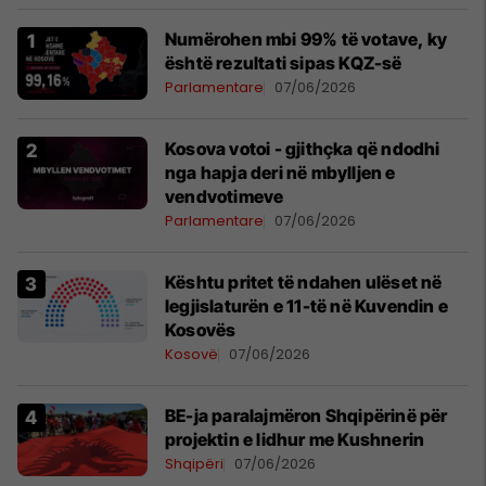
Numërohen mbi 99% të votave, ky
është rezultati sipas KQZ-së
Parlamentare
07/06/2026
Kosova votoi - gjithçka që ndodhi
nga hapja deri në mbylljen e
vendvotimeve
Parlamentare
07/06/2026
Kështu pritet të ndahen ulëset në
legjislaturën e 11-të në Kuvendin e
Kosovës
Kosovë
07/06/2026
BE-ja paralajmëron Shqipërinë për
projektin e lidhur me Kushnerin
Shqipëri
07/06/2026