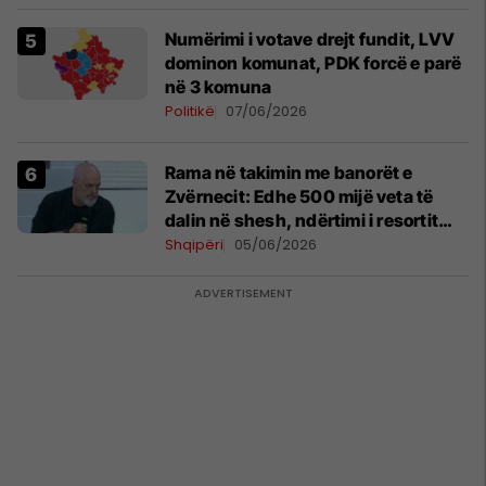
Numërimi i votave drejt fundit, LVV
dominon komunat, PDK forcë e parë
në 3 komuna
Politikë
07/06/2026
Rama në takimin me banorët e
Zvërnecit: Edhe 500 mijë veta të
dalin në shesh, ndërtimi i resortit
nuk anulohet
Shqipëri
05/06/2026