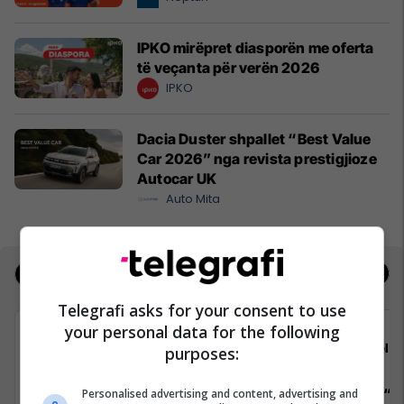
IPKO mirëpret diasporën me oferta
të veçanta për verën 2026
IPKO
Dacia Duster shpallet “Best Value
Car 2026” nga revista prestigjioze
Autocar UK
Auto Mita
Jobs
Real Estate
Telegrafi asks for your consent to use
your personal data for the following
Telegrafi
Teleg
purposes:
Gazetar/e për edicionin Telegrafi
Trajnim: “R
Personalised advertising and content, advertising and