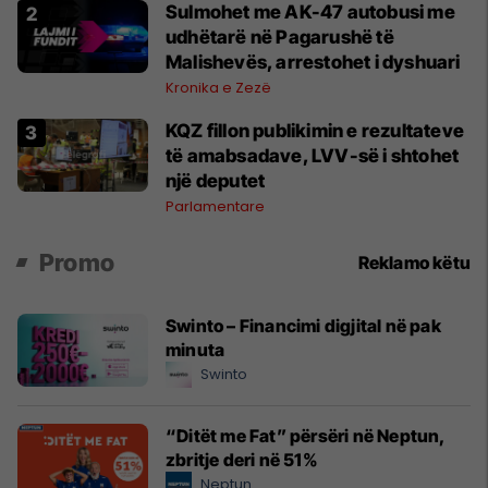
Sulmohet me AK-47 autobusi me
udhëtarë në Pagarushë të
Malishevës, arrestohet i dyshuari
Kronika e Zezë
KQZ fillon publikimin e rezultateve
të amabsadave, LVV-së i shtohet
një deputet
Parlamentare
Promo
Reklamo këtu
Swinto – Financimi digjital në pak
minuta
Swinto
“Ditët me Fat” përsëri në Neptun,
zbritje deri në 51%
Neptun