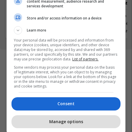
content measurement, audience research and
Diasporë
dhe realizim
services development
Media
Trajnim d
Store and/or access information on a device
Prishtina, Kosovo
Prishtinë
Learn more
1 Korrik 2026
15 Qersho
Your personal data will be processed and information from
your device (cookies, unique identifiers, and other device
data) may be stored by, accessed by and shared with 369
partners, or used specifically by this site. We and our partners
may use precise geolocation data.
List of partners.
Some vendors may process your personal data on the basis
of legitimate interest, which you can object to by managing
your options below. Look for a link at the bottom of this page
or in the site menu to manage or withdraw consent in privacy
and cookie settings.
Consent
Manage options