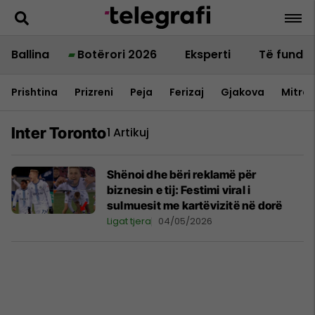
Ballina
Botërori 2026
Eksperti
Të fundit
Prishtina
Prizreni
Peja
Ferizaj
Gjakova
Mitrov
Inter Toronto
1 Artikuj
Shënoi dhe bëri reklamë për
biznesin e tij: Festimi viral i
sulmuesit me kartëvizitë në dorë
Ligat tjera
04/05/2026