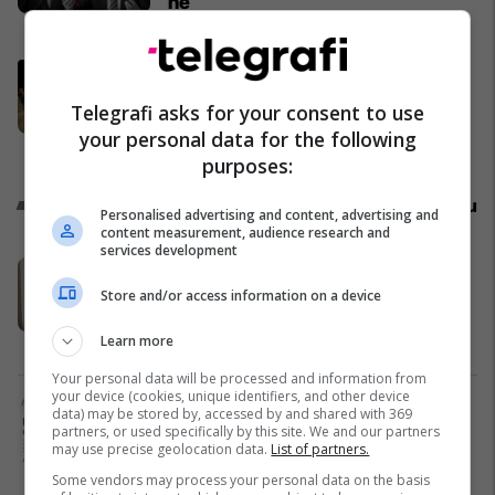
në
Politikë
Abdixhiku me 18 deputetët e LDK-
së përcaktojnë rrugëtimin e
Telegrafi asks for your consent to use
përbashkët
your personal data for the following
Politikë
purposes:
Promo
Reklamo këtu
Personalised advertising and content, advertising and
content measurement, audience research and
services development
Banesë 98.96m² në shitje në
Lakrishtë – banim modern pranë
Store and/or access information on a device
qendrës #16060
Learn more
Pro Real Estate
Your personal data will be processed and information from
your device (cookies, unique identifiers, and other device
Alba Health bashkon profesionistët
data) may be stored by, accessed by and shared with 369
e kujdesit në një rrjet të përbashkët
partners, or used specifically by this site. We and our partners
may use precise geolocation data.
List of partners.
në Zvicër
Alba Health
Some vendors may process your personal data on the basis