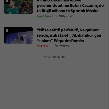
Mirlind Daku mes lotëve
përshëndetet me Rubin Kazanin, do
të fitojë miliona te Spartak Moska
Ligat tjera
02/08/2026
"Nëse është përfshirë, ka gabuar
rëndë, nuk i falet", Abdixhiku i çon
“selam” Përparim Ramës
Politikë
30/07/2026