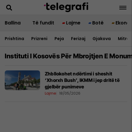
Ballina
Të fundit
Lajme
Botë
Ekono
Prishtina
Prizreni
Peja
Ferizaj
Gjakova
Mitrov
Instituti I Kosovës Për Mbrojtjen E Mon
Zhbllokohet ndërtimi i sheshit
‘Xhorxh Bush’, IKMM i jep dritë të
gjelbër punimeve
Lajme
18/05/2026