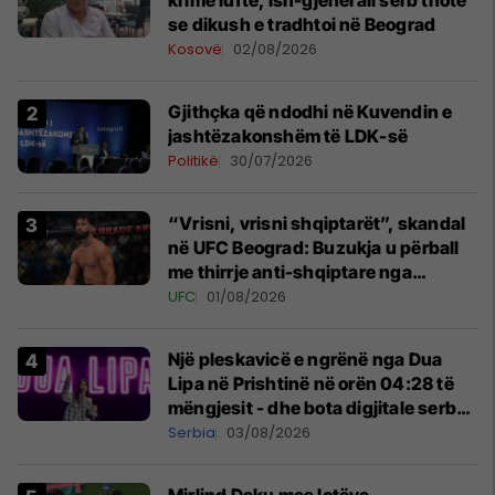
krime lufte, ish-gjenerali serb thotë
se dikush e tradhtoi në Beograd
Kosovë
02/08/2026
Gjithçka që ndodhi në Kuvendin e
jashtëzakonshëm të LDK-së
Politikë
30/07/2026
“Vrisni, vrisni shqiptarët”, skandal
në UFC Beograd: Buzukja u përball
me thirrje anti-shqiptare nga
tribunat
UFC
01/08/2026
Një pleskavicë e ngrënë nga Dua
Lipa në Prishtinë në orën 04:28 të
mëngjesit - dhe bota digjitale serbe
shpall gjendjen e luftës
Serbia
03/08/2026