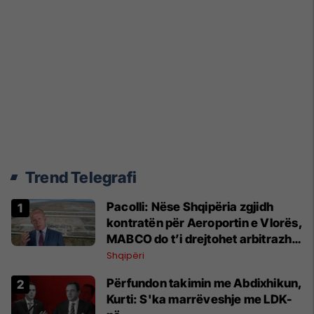
Trend Telegrafi
Pacolli: Nëse Shqipëria zgjidh
kontratën për Aeroportin e Vlorës,
MABCO do t’i drejtohet arbitrazhit
ndërkombëtar
Shqipëri
Përfundon takimin me Abdixhikun,
Kurti: S'ka marrëveshje me LDK-