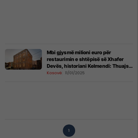
Mbi gjysmë milioni euro për
restaurimin e shtëpisë së Xhafer
Devës, historiani Kelmendi: Thuajse
asgjë s’ka mbetur nga origjinali
Kosovë
11/01/2025
1