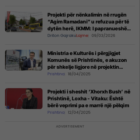
Projekti për nënkalimin në rrugën
“Agim Ramadani” u refuzua për të
dytën herë, IKMM: I papranueshëm
në formën aktuale
Driton Gajraku
Lajme
09/03/2026
Ministria e Kulturës i përgjigjet
Komunës së Prishtinës, e akuzon
për shkelje ligjore në projektin
“Xhorxh Bush”
Prishtina
18/04/2025
Projekti i sheshit ‘Xhorxh Bush’ në
Prishtinë, Loxha - Vitaku: Është
bërë veprimi pa e marrë një pëlqim
Prishtina
12/04/2025