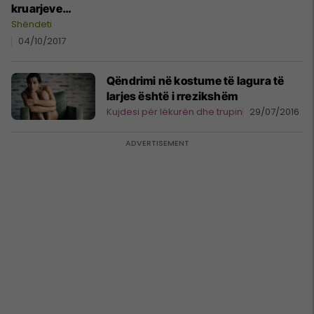
kruarjeve
intime
Shëndeti
04/10/2017
Qëndrimi në kostume të lagura të
larjes është i rrezikshëm
Kujdesi për lëkurën dhe trupin
29/07/2016