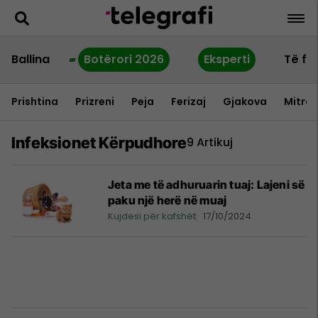
Ballina
Botërori 2026
Eksperti
Të fu
Prishtina
Prizreni
Peja
Ferizaj
Gjakova
Mitrov
Infeksionet Kërpudhore
9 Artikuj
Jeta me të adhuruarin tuaj: Lajeni së
paku një herë në muaj
Kujdesi për kafshët
17/10/2024