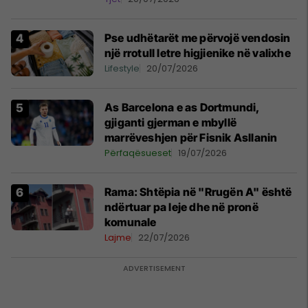
Pse udhëtarët me përvojë vendosin
një rrotull letre higjienike në valixhe
Lifestyle
20/07/2026
As Barcelona e as Dortmundi,
gjiganti gjerman e mbyllë
marrëveshjen për Fisnik Asllanin
Përfaqësueset
19/07/2026
Rama: Shtëpia në "Rrugën A" është
ndërtuar pa leje dhe në pronë
komunale
Lajme
22/07/2026