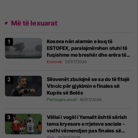
Më të lexuarat
Kosova nën alarmin e kuq të
ESTOFEX, paralajmërohen stuhi të
fuqishme me breshër dhe erëra të
forta
Kosovë
21/07/2026
Sllovenët zbulojnë se sa do të fitojë
Vincic për gjykimin e finales së
Kupës së Botës
Përfaqësueset
18/07/2026
Vëllai i vogël i Yamalit është sërish
tema kryesore e rrjeteve sociale -
vodhi vëmendjen pas finales së
Kupës së Botës
Yjet
20/07/2026