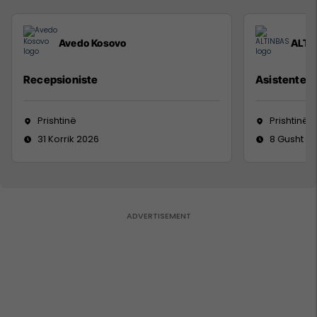
Avedo Kosovo
ALTI
Recepsioniste
Asistente e
Prishtinë
Prishtinë
31 Korrik 2026
8 Gusht 2