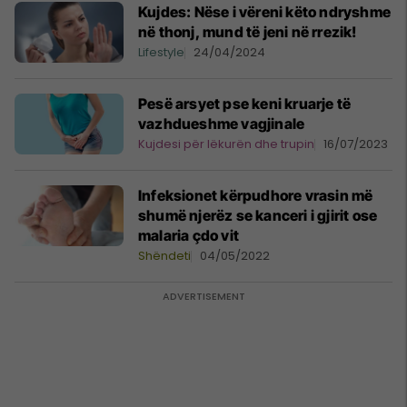
Kujdes: Nëse i vëreni këto ndryshme
në thonj, mund të jeni në rrezik!
Lifestyle
24/04/2024
Pesë arsyet pse keni kruarje të
vazhdueshme vagjinale
Kujdesi për lëkurën dhe trupin
16/07/2023
Infeksionet kërpudhore vrasin më
shumë njerëz se kanceri i gjirit ose
malaria çdo vit
Shëndeti
04/05/2022