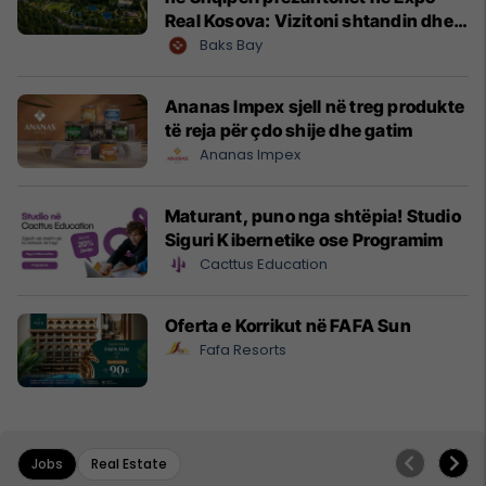
Real Kosova: Vizitoni shtandin dhe
zbuloni mundësitë e investimit
Baks Bay
Ananas Impex sjell në treg produkte
të reja për çdo shije dhe gatim
Ananas Impex
Maturant, puno nga shtëpia! Studio
Siguri Kibernetike ose Programim
Cacttus Education
Oferta e Korrikut në FAFA Sun
Fafa Resorts
Jobs
Real Estate