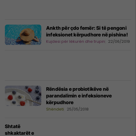
Ankth për çdo femër: Si të pengoni
infeksionet kërpudhore në pishina!
Kujdesi për lëkurën dhe trupin
22/06/2019
Rëndësia e probiotikëve në
parandalimin e infeksioneve
kërpudhore
Shëndeti
25/05/2018
Shtatë
shkaktarët e