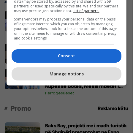
Trend Telegrafi
data) may be stored by, accessed by and shared with 369
partners, or used specifically by this site. We and our partners
may use precise geolocation data.
List of partners.
Përplasje në studio, panelisti
Some vendors may process your personal data on the basis
Mustafë Kadriaj mësyn drejt
of legitimate interest, which you can object to by managing
Nexhmedin Spahiut - ndërpritet
your options below. Look for a link at the bottom of this page
or in the site menu to manage or withdraw consent in privacy
transmetimi
Kosovë
and cookie settings.
Shpend Ahmeti dënohet me 2 vite
burgim dhe 5 mijë euro gjobë
Consent
Drejtësi
Mbappe rendit gjashtë futbollistët
Manage options
më të mëdhenj në historinë e
Kupës së Botës, Messi mbetet i
dyti
Përfaqësueset
Promo
Reklamo këtu
Baks Bay, projekti me i madh turistik
në Shqipëri prezantohet ne Expo