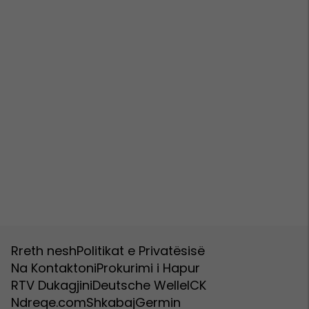
Rreth nesh
Politikat e Privatësisë
Na Kontaktoni
Prokurimi i Hapur
RTV Dukagjini
Deutsche Welle
ICK
Ndreqe.com
Shkabaj
Germin