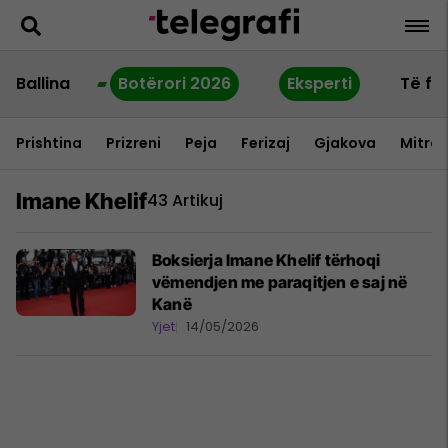
Ballina
Botërori 2026
Eksperti
Të fu
Prishtina
Prizreni
Peja
Ferizaj
Gjakova
Mitrov
Imane Khelif
43 Artikuj
Boksierja Imane Khelif tërhoqi
vëmendjen me paraqitjen e saj në
Kanë
Yjet
14/05/2026