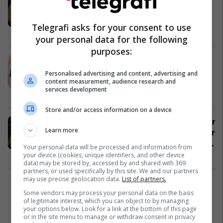
Kendall Jenner gjatë Javës së
Modës në Milano, pamjet po bëjnë
Telegrafi asks for your consent to use
xhiron
Yjet
24/09/2024
your personal data for the following
purposes:
U akuzua se ishte 'mashkull',
olimpistja Imane Khelif tregon
Personalised advertising and content, advertising and
content measurement, audience research and
dukjen dhe elegancën e saj
services development
femërore në paraqitjen e fundit
Yjet
16/08/2024
Store and/or access information on a device
“Le të bëjë një provë për t'i vërtetuar
Learn more
botës se ai është një grua”, një tjetër
boksiere pretendon se Imane Khelif
Your personal data will be processed and information from
është burrë
Boks
14/08/2024
your device (cookies, unique identifiers, and other device
data) may be stored by, accessed by and shared with 369
partners, or used specifically by this site. We and our partners
may use precise geolocation data.
List of partners.
1
Some vendors may process your personal data on the basis
of legitimate interest, which you can object to by managing
your options below. Look for a link at the bottom of this page
or in the site menu to manage or withdraw consent in privacy