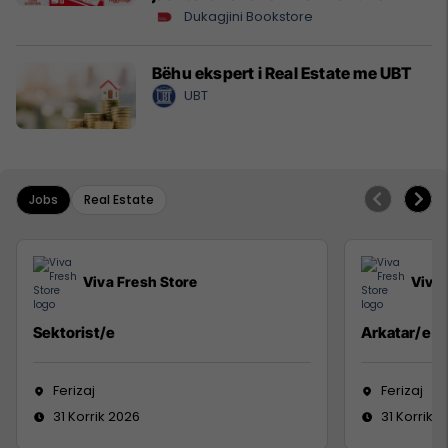
Dukagjini Bookstore
Bëhu ekspert i Real Estate me UBT
UBT
Jobs
Real Estate
Viva Fresh Store
Viva 
Sektorist/e
Arkatar/e
Ferizaj
Ferizaj
31 Korrik 2026
31 Korrik 