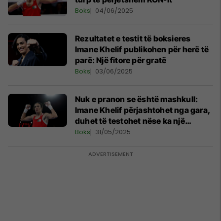
Boks
04/06/2025
Rezultatet e testit të boksieres
Imane Khelif publikohen për herë të
parë: Një fitore për gratë
Boks
03/06/2025
Nuk e pranon se është mashkull:
Imane Khelif përjashtohet nga gara,
duhet të testohet nëse ka një
kromozom Y
Boks
31/05/2025