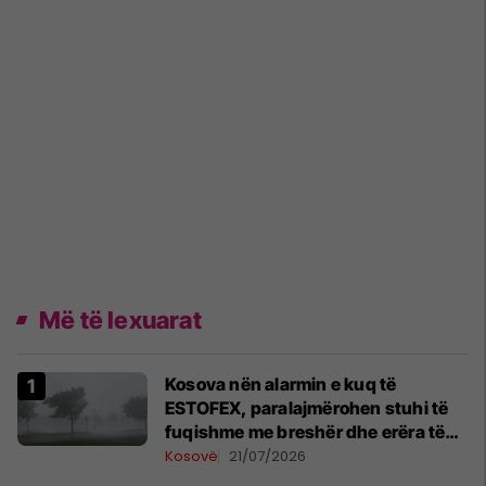
Më të lexuarat
Kosova nën alarmin e kuq të
ESTOFEX, paralajmërohen stuhi të
fuqishme me breshër dhe erëra të
forta
Kosovë
21/07/2026