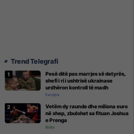
Trend Telegrafi
Pesë ditë pas marrjes së detyrës,
shefi i ri i ushtrisë ukrainase
urdhëron kontroll të madh
Evropa
Vetëm dy raunde dhe miliona euro
në xhep, zbulohet sa fituan Joshua
e Prenga
Boks