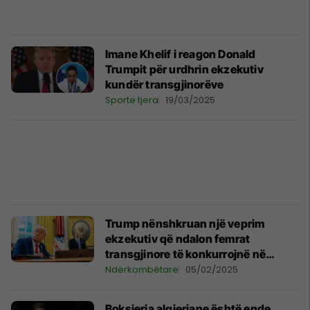
Imane Khelif i reagon Donald
Trumpit për urdhrin ekzekutiv
kundër transgjinorëve
Sporte tjera
19/03/2025
Trump nënshkruan një veprim
ekzekutiv që ndalon femrat
transgjinore të konkurrojnë në
sportet e femrave
Ndërkombëtare
05/02/2025
Boksierja algjeriane është ende