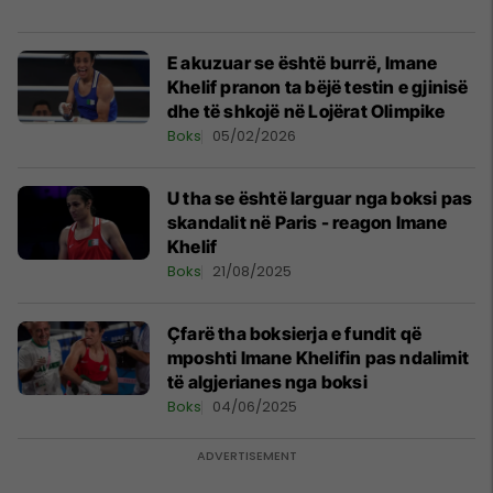
E akuzuar se është burrë, Imane
Khelif pranon ta bëjë testin e gjinisë
dhe të shkojë në Lojërat Olimpike
Boks
05/02/2026
U tha se është larguar nga boksi pas
skandalit në Paris - reagon Imane
Khelif
Boks
21/08/2025
Çfarë tha boksierja e fundit që
mposhti Imane Khelifin pas ndalimit
të algjerianes nga boksi
Boks
04/06/2025