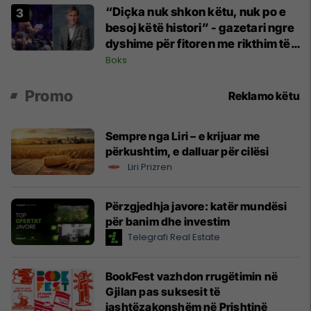
“Diçka nuk shkon këtu, nuk po e
besoj këtë histori” - gazetari ngre
dyshime për fitoren me rikthim të
Joshuas
Boks
Promo
Reklamo këtu
Sempre nga Liri – e krijuar me
përkushtim, e dalluar për cilësi
Liri Prizren
Përzgjedhja javore: katër mundësi
për banim dhe investim
Telegrafi Real Estate
BookFest vazhdon rrugëtimin në
Gjilan pas suksesit të
jashtëzakonshëm në Prishtinë