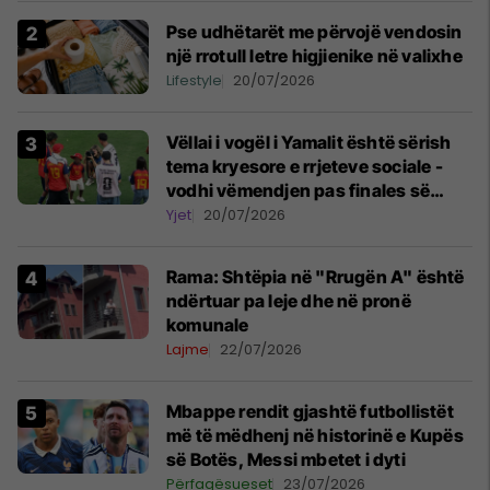
Pse udhëtarët me përvojë vendosin
një rrotull letre higjienike në valixhe
Lifestyle
20/07/2026
Vëllai i vogël i Yamalit është sërish
tema kryesore e rrjeteve sociale -
vodhi vëmendjen pas finales së
Kupës së Botës
Yjet
20/07/2026
Rama: Shtëpia në "Rrugën A" është
ndërtuar pa leje dhe në pronë
komunale
Lajme
22/07/2026
Mbappe rendit gjashtë futbollistët
më të mëdhenj në historinë e Kupës
së Botës, Messi mbetet i dyti
Përfaqësueset
23/07/2026