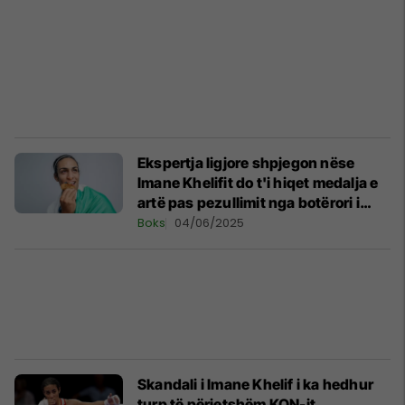
Ekspertja ligjore shpjegon nëse
Imane Khelifit do t'i hiqet medalja e
artë pas pezullimit nga botërori i
boksit
Boks
04/06/2025
Skandali i Imane Khelif i ka hedhur
turp të përjetshëm KON-it