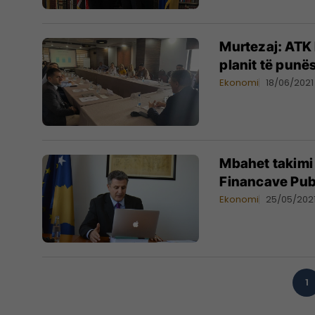
Murtezaj: ATK k
planit të punë
Ekonomi
18/06/2021
Mbahet takimi 
Financave Pub
Ekonomi
25/05/202
1