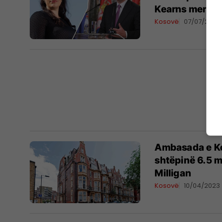
Kearns merr p
Kosovë
07/07/2023
Ambasada e Ko
shtëpinë 6.5 m
Milligan
Kosovë
10/04/2023