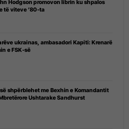
ohn Hodgson promovon librin ku shpalos
ke të viteve ’80-ta
tarëve ukrainas, ambasadori Kapiti: Krenarë
in e FSK-së
-së shpërblehet me Bexhin e Komandantit
Mbretërore Ushtarake Sandhurst