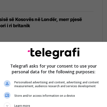
sisë së Kosovës në Londër, merr pjesë
 i ri britanik
4
ntervenimit të NATO-s, ambasadori i Kosovës
het me ish-sekretarin Robertson dhe
Telegrafi asks for your consent to use your
personal data for the following purposes:
ckson
Personalised advertising and content, advertising and content
measurement, audience research and services development
Store and/or access information on a device
 hetime nga Vuçiqi pas deklaratës se
trabandon armë me autoambulanca,
Learn more