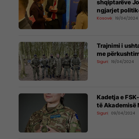
shqiptarëve J
ngjarjet politi
Kosovë
19/04/2024
Trajnimi i ush
me përkushtim
Siguri
19/04/2024
Kadetja e FSK
të Akademisë 
Siguri
09/04/2024