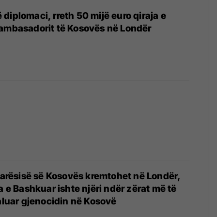
diplomaci, rreth 50 mijë euro qiraja e
 ambasadorit të Kosovës në Londër
4
avarësisë së Kosovës kremtohet në Londër,
a e Bashkuar ishte njëri ndër zërat më të
daluar gjenocidin në Kosovë
4