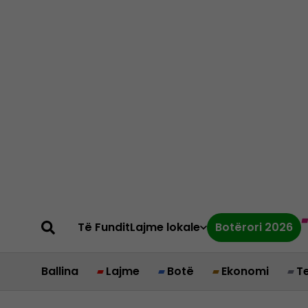
Të Fundit
Lajme lokale
Botërori 2026
Ballina
Lajme
Botë
Ekonomi
T