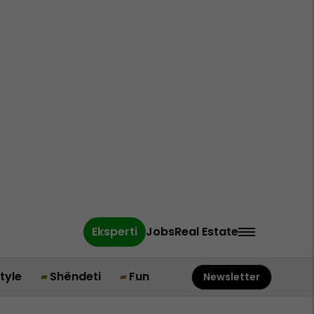
Eksperti
Jobs
Real Estate
style
Shëndeti
Fun
Newsletter