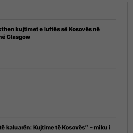
kthen kujtimet e luftës së Kosovës në
j në Glasgow
të kaluarën: Kujtime të Kosovës” – miku i