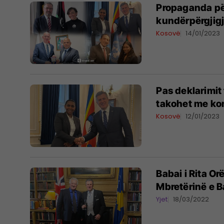
Propaganda për
kundërpërgjig
Kosovë
14/01/2023
Pas deklarimit
takohet me kom
Kosovë
12/01/2023
Babai i Rita O
Mbretërinë e Ba
Yjet
18/03/2022