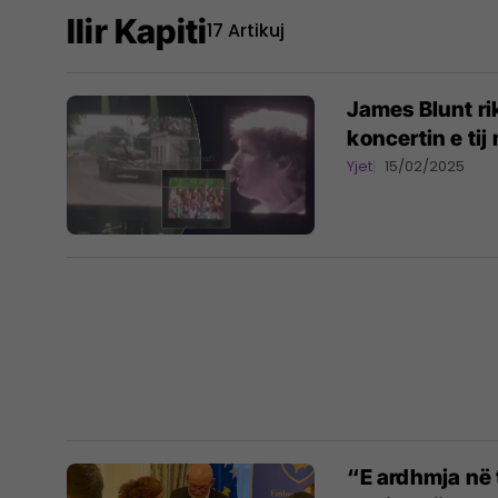
Ilir Kapiti
17 Artikuj
James Blunt ri
koncertin e ti
Yjet
15/02/2025
“E ardhmja në 