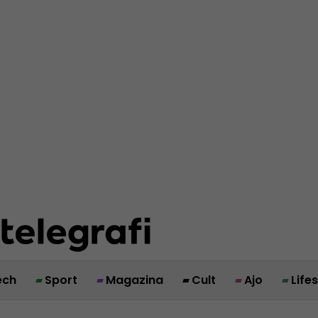
ech
Sport
Magazina
Cult
Ajo
Life