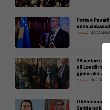
Festa e Pavarë
edhe ambasadori
Kosovë
24/02/202
25 vjetori i i
në Londër tako
gjeneralin Je
Kosovë
16/01/2024
U kërcënua me
Serbia po kon