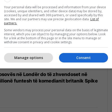
ërkrahje të shumta
Your personal data will be processed and information from your device
(cookies, unique identifiers, and other device data) may be stored by,
accessed by and shared with 369 partners, or used specifically by this
site. We and our partners may use precise geolocation data.
List of
partners.
Some vendors may process your personal data on the basis of legitimate
interest, which you can object to by managing your options below. Look
for a link at the bottom of this page or in the site menu to manage or
withdraw consent in privacy and cookie settings.
Manage options
Consent
sovës në Londër do të zhvendoset në
ilionë funtesh të komedianit britanik Spike