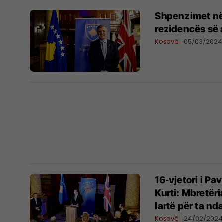
Shpenzimet në 
rezidencës së
Kosovë
05/03/202
16-vjetori i P
Kurti: Mbretëri
lartë për ta n
Kosovë
24/02/202