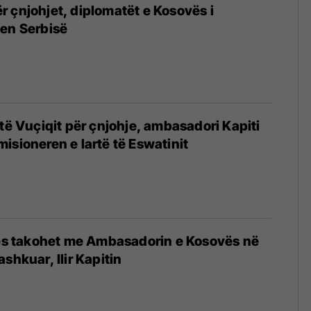
 çnjohjet, diplomatët e Kosovës i
jen Serbisë
 të Vuçiqit për çnjohje, ambasadori Kapiti
isioneren e lartë të Eswatinit
rës takohet me Ambasadorin e Kosovës në
shkuar, Ilir Kapitin