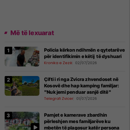
Më të lexuarat
Policia kërkon ndihmën e qytetarëve
për identifikimin e këtij të dyshuari
Kronika e Zezë
02/07/2026
Çifti i ri nga Zvicra zhvendoset në
Kosovë dhe hap kamping familjar:
"Nuk jemi penduar asnjë ditë"
Telegrafi Zvicer
01/07/2026
Pamjet e kamerave zbardhin
përleshjen mes familjarëve ku
mbetën të plagosur katër persona