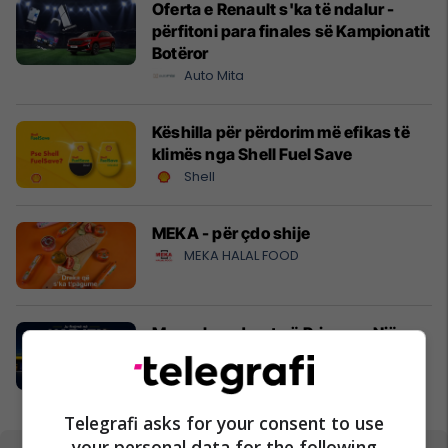
Oferta e Renault s'ka të ndalur -
përfitoni para finales së Kampionatit
Botëror
Auto Mita
Këshilla për përdorim më efikas të
klimës nga Shell Fuel Save
Shell
MEKA - për çdo shije
MEKA HALAL FOOD
Mexer hap dyert në Prizren – Një
përvojë e re e blerjes vjen në Kosovë
Mexer
Telegrafi asks for your consent to use
your personal data for the following