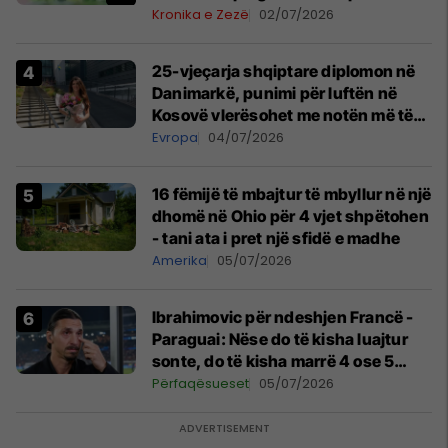
Kronika e Zezë
02/07/2026
25-vjeçarja shqiptare diplomon në
Danimarkë, punimi për luftën në
Kosovë vlerësohet me notën më të
lartë
Evropa
04/07/2026
16 fëmijë të mbajtur të mbyllur në një
dhomë në Ohio për 4 vjet shpëtohen
- tani ata i pret një sfidë e madhe
Amerika
05/07/2026
Ibrahimovic për ndeshjen Francë -
Paraguai: Nëse do të kisha luajtur
sonte, do të kisha marrë 4 ose 5
kartonë të kuq
Përfaqësueset
05/07/2026