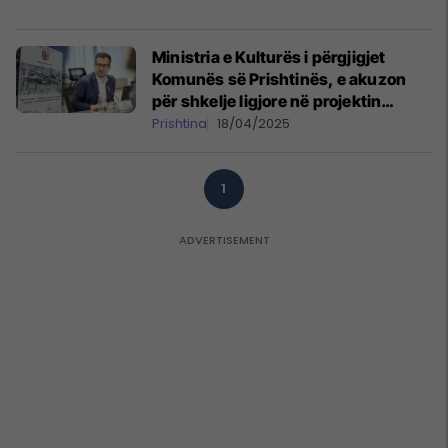
Ministria e Kulturës i përgjigjet
Komunës së Prishtinës, e akuzon
për shkelje ligjore në projektin
“Xhorxh Bush”
Prishtina
18/04/2025
1