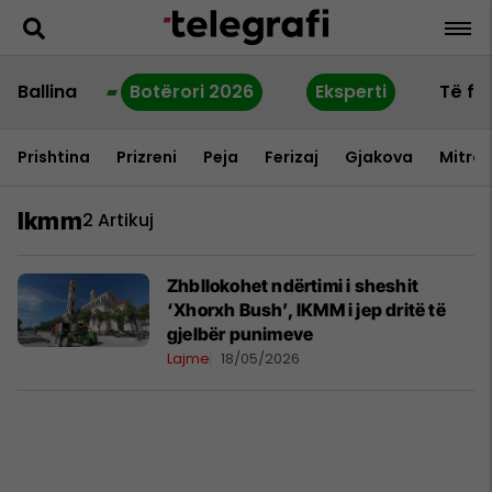
Ballina
Botërori 2026
Eksperti
Të fu
Prishtina
Prizreni
Peja
Ferizaj
Gjakova
Mitrov
Ikmm
2 Artikuj
Zhbllokohet ndërtimi i sheshit
‘Xhorxh Bush’, IKMM i jep dritë të
gjelbër punimeve
Lajme
18/05/2026