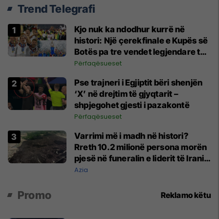
Trend Telegrafi
Kjo nuk ka ndodhur kurrë në
histori: Një çerekfinale e Kupës së
Botës pa tre vendet legjendare të
futbollit
Përfaqësueset
Pse trajneri i Egjiptit bëri shenjën
‘X’ në drejtim të gjyqtarit –
shpjegohet gjesti i pazakontë
Përfaqësueset
Varrimi më i madh në histori?
Rreth 10.2 milionë persona morën
pjesë në funeralin e liderit të Iranit
në 1989
Azia
Promo
Reklamo këtu