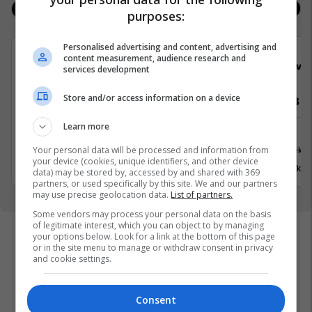
Jobs
Real Estate
purposes:
Personalised advertising and content, advertising and
content measurement, audience research and
Telegrafi
Viva 
services development
Store and/or access information on a device
Video Editor (3 pozita)
Vozitës B
Learn more
Media
Tjera
Prishtinë
Suharekë
Your personal data will be processed and information from
your device (cookies, unique identifiers, and other device
20 Korrik 2026
31 Korrik 
data) may be stored by, accessed by and shared with 369
partners, or used specifically by this site. We and our partners
may use precise geolocation data.
List of partners.
Some vendors may process your personal data on the basis
of legitimate interest, which you can object to by managing
your options below. Look for a link at the bottom of this page
or in the site menu to manage or withdraw consent in privacy
and cookie settings.
Consent