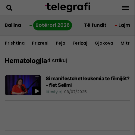
Ballina
Botërori 2026
Të fundit
Lajme
Prishtina
Prizreni
Peja
Ferizaj
Gjakova
Mitrov
Hematologjia
4 Artikuj
Si manifestohet leukemia te fëmijët?
– flet Selimi
Lifestyle
08/07/2025