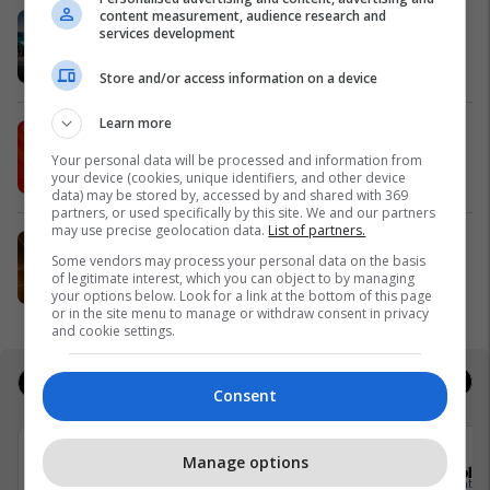
content measurement, audience research and
Zgjidhni një nga katër modelet tuaja
services development
të preferuara Peugeot
Peugot Kosova
Store and/or access information on a device
Learn more
IPKO vazhdon partneritetin me
Sunny Hill Festival 2026
Your personal data will be processed and information from
your device (cookies, unique identifiers, and other device
IPKO
data) may be stored by, accessed by and shared with 369
partners, or used specifically by this site. We and our partners
may use precise geolocation data.
List of partners.
EXPO DIASPORA 2026 mbahet më
Some vendors may process your personal data on the basis
3, 4 dhe 5 gusht në Prishtinë
of legitimate interest, which you can object to by managing
Expo Prishtina
your options below. Look for a link at the bottom of this page
or in the site menu to manage or withdraw consent in privacy
and cookie settings.
Jobs
Real Estate
Consent
Manage options
Elkos Group
Sola