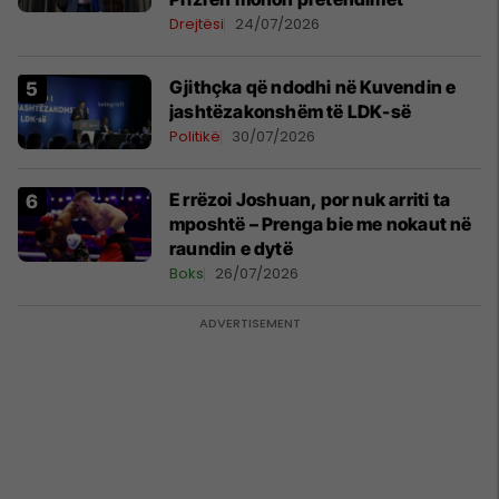
Drejtësi
24/07/2026
Gjithçka që ndodhi në Kuvendin e
jashtëzakonshëm të LDK-së
Politikë
30/07/2026
E rrëzoi Joshuan, por nuk arriti ta
mposhtë – Prenga bie me nokaut në
raundin e dytë
Boks
26/07/2026