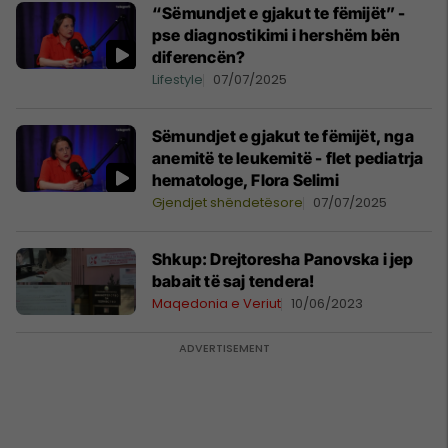
“Sëmundjet e gjakut te fëmijët” -
pse diagnostikimi i hershëm bën
diferencën?
Lifestyle
07/07/2025
Sëmundjet e gjakut te fëmijët, nga
anemitë te leukemitë - flet pediatrja
hematologe, Flora Selimi
Gjendjet shëndetësore
07/07/2025
Shkup: Drejtoresha Panovska i jep
babait të saj tendera!
Maqedonia e Veriut
10/06/2023