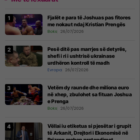
Fjalët e para të Joshuas pas fitores
me nokaut ndaj Kristian Prengës
Boks
26/07/2026
Pesë ditë pas marrjes së detyrës,
shefi i ri i ushtrisë ukrainase
urdhëron kontroll të madh
Evropa
26/07/2026
Vetëm dy raunde dhe miliona euro
në xhep, zbulohet sa fituan Joshua
e Prenga
Boks
26/07/2026
Vëllai iu etiketua si pjesëtar i grupit
të Arkanit, Drejtori i Ekonomisë në
Prizren mohon pretendimet