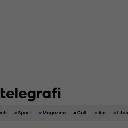
ech
Sport
Magazina
Cult
Ajo
Life