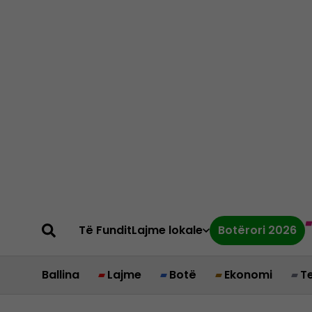
Të Fundit
Lajme lokale
Botërori 2026
Ballina
Lajme
Botë
Ekonomi
T