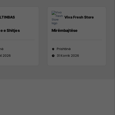
LTINBAS
Viva Fresh Store
e e Shitjes
Mirëmbajtëse
inë
Prishtinë
ht 2026
31 Korrik 2026