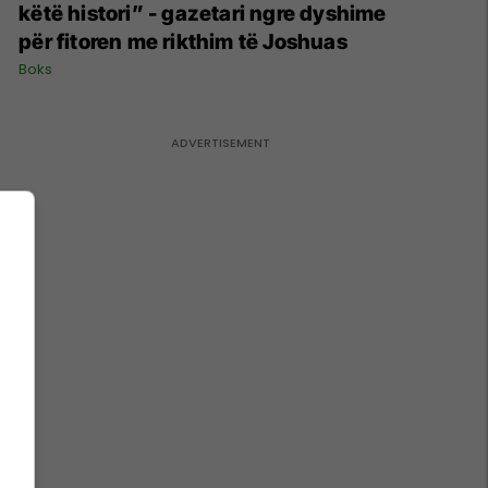
këtë histori” - gazetari ngre dyshime
për fitoren me rikthim të Joshuas
Boks