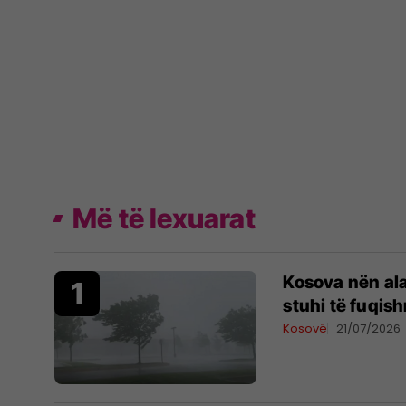
Më të lexuarat
Kosova nën al
stuhi të fuqis
Kosovë
21/07/2026