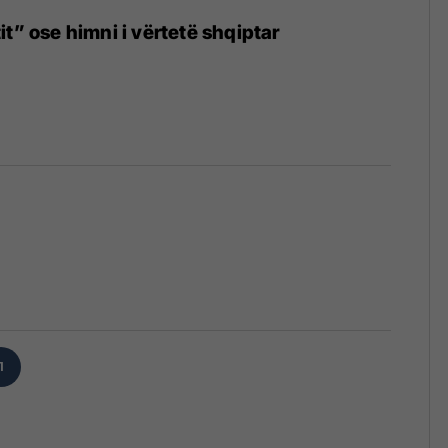
t” ose himni i vërtetë shqiptar
1