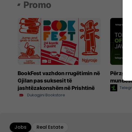
Promo
BookFest vazhdon rrugëtimin në
Përzgjed
Gjilan pas suksesit të
mundësi
jashtëzakonshëm në Prishtinë
Telegr
Dukagjini Bookstore
Jobs
Real Estate