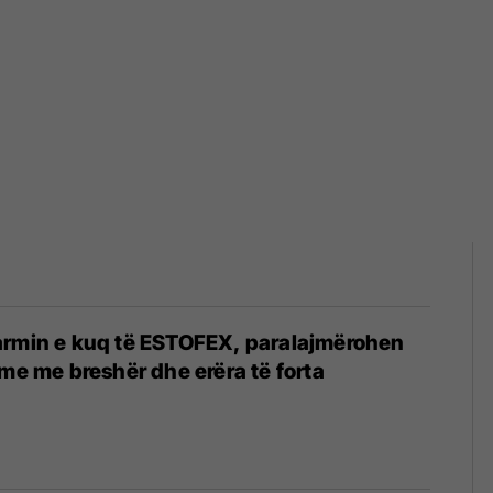
armin e kuq të ESTOFEX, paralajmërohen
hme me breshër dhe erëra të forta