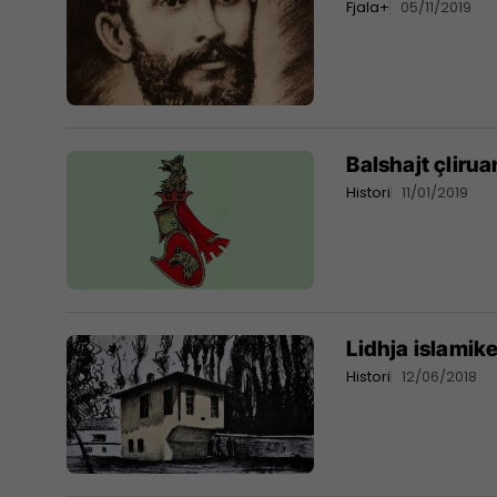
Fjala+
05/11/2019
Balshajt çliru
Histori
11/01/2019
Lidhja islamik
Histori
12/06/2018