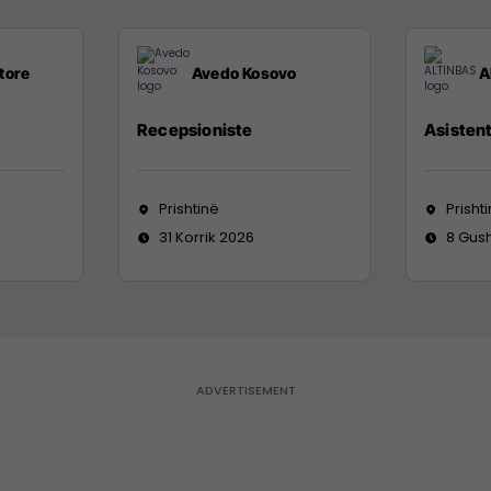
tore
Avedo Kosovo
A
Recepsioniste
Asistent
Prishtinë
Prisht
31 Korrik 2026
8 Gus