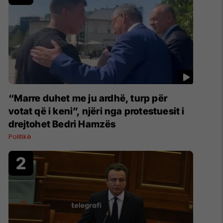
“Marre duhet me ju ardhë, turp për
votat që i keni”, njëri nga protestuesit i
drejtohet Bedri Hamzës
Politikë