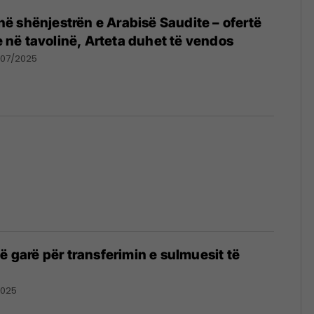
t në shënjestrën e Arabisë Saudite – ofertë
në tavolinë, Arteta duhet të vendos
/07/2025
ë garë për transferimin e sulmuesit të
2025