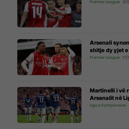
Premier League
21/
Arsenali synon
shitje dy yjet 
Premier League
17/
Martinelli i v
Arsenalit në 
Liga e Kampionëve