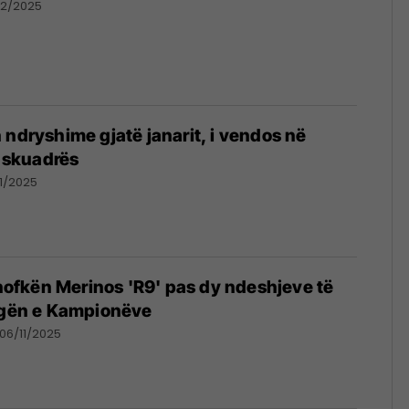
12/2025
 ndryshime gjatë janarit, i vendos në
e skuadrës
11/2025
ë nofkën Merinos 'R9' pas dy ndeshjeve të
Ligën e Kampionëve
06/11/2025