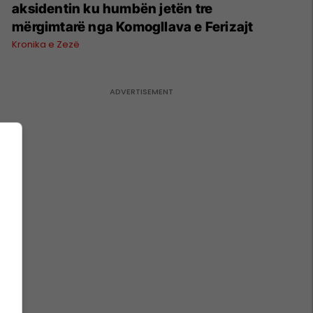
aksidentin ku humbën jetën tre
mërgimtarë nga Komogllava e Ferizajt
Kronika e Zezë