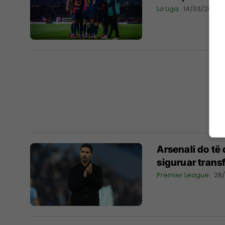
La Liga
14/03/2025
Arsenali do të 
siguruar trans
Premier League
28