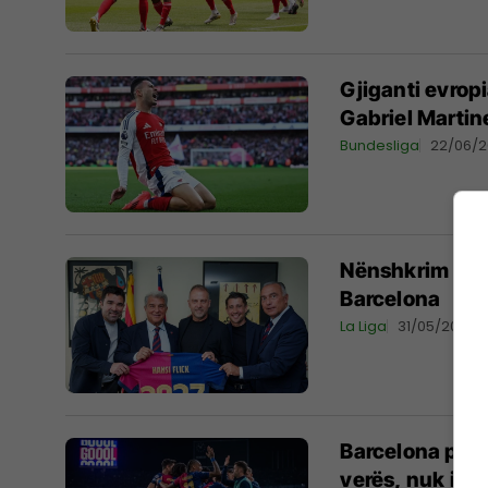
Gjiganti evrop
Gabriel Martine
Bundesliga
22/06/
Nënshkrim urgj
Barcelona
La Liga
31/05/2025
Barcelona plani
verës, nuk i in