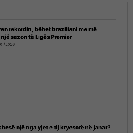
yen rekordin, bëhet braziliani me më
një sezon të Ligës Premier
01/2026
shesë një nga yjet e tij kryesorë në janar?