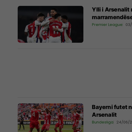
Ylli i Arsenali
marramendëse 
Premier League
03
Bayerni futet n
Arsenalit
Bundesliga
24/06/