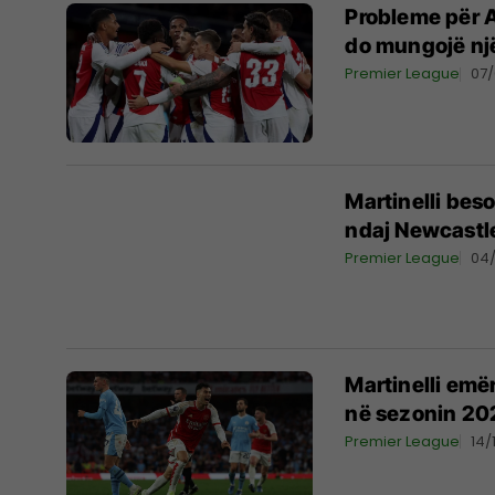
Probleme për A
do mungojë nj
Premier League
07
Martinelli bes
ndaj Newcastl
Premier League
04
Martinelli emër
në sezonin 20
Premier League
14/