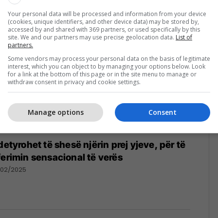
Your personal data will be processed and information from your device
(cookies, unique identifiers, and other device data) may be stored by,
accessed by and shared with 369 partners, or used specifically by this
site. We and our partners may use precise geolocation data.
List of
partners.
Some vendors may process your personal data on the basis of legitimate
interest, which you can object to by managing your options below. Look
for a link at the bottom of this page or in the site menu to manage or
withdraw consent in privacy and cookie settings.
Manage options
Consent
detyrohet të shesë njërin prej yjeve, për të
ferimin sensacional të verës
/02/2025