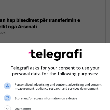
ian hap bisedimet për transferimin e
llit nga Arsenali
2025
ent: Tre sulmuesit anësorë që synon
Telegrafi asks for your consent to use your
personal data for the following purposes:
Personalised advertising and content, advertising and content
measurement, audience research and services development
Store and/or access information on a device
fikon transferimin e yllit brazilian gjatë
tereson rikthimi i Neymarit
Learn more