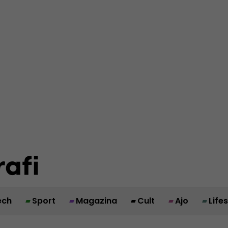
ech
Sport
Magazina
Cult
Ajo
Life