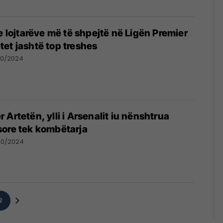
e lojtarëve më të shpejtë në Ligën Premier
et jashtë top treshes
10/2024
Artetën, ylli i Arsenalit iu nënshtrua
sore tek kombëtarja
10/2024
2