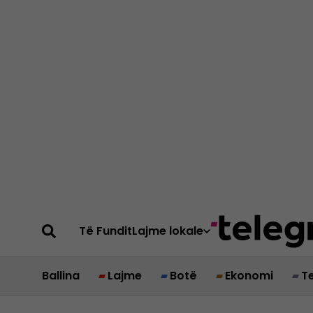
Të Fundit
Lajme lokale
Ballina
Lajme
Botë
Ekonomi
T