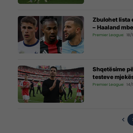
Zbulohet lista 
– Haaland mbet
Premier League
18/
Shqetësime për 
testeve mjekë
Premier League
14/