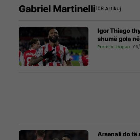
Gabriel Martinelli
108 Artikuj
Igor Thiago th
shumë gola në 
Premier League
08/
Arsenali do të 