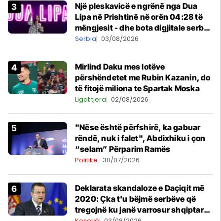
Një pleskavicë e ngrënë nga Dua
Lipa në Prishtinë në orën 04:28 të
mëngjesit - dhe bota digjitale serbe
shpall gjendjen e luftës
Serbia
03/08/2026
Mirlind Daku mes lotëve
përshëndetet me Rubin Kazanin, do
të fitojë miliona te Spartak Moska
Ligat tjera
02/08/2026
"Nëse është përfshirë, ka gabuar
rëndë, nuk i falet", Abdixhiku i çon
“selam” Përparim Ramës
Politikë
30/07/2026
​Deklarata skandaloze e Daçiqit më
2020: Çka t'u bëjmë serbëve që
tregojnë ku janë varrosur shqiptarët
në Serbi
Kosovë
03/08/2026