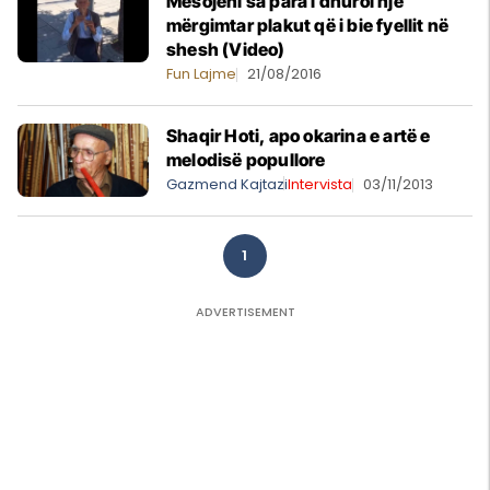
Mësojeni sa para i dhuroi një
mërgimtar plakut që i bie fyellit në
shesh (Video)
Fun Lajme
21/08/2016
Shaqir Hoti, apo okarina e artë e
melodisë popullore
Gazmend Kajtazi
Intervista
03/11/2013
1