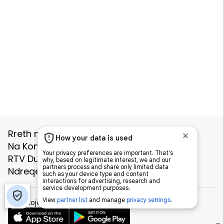
Rreth nesh
Politikat e Privatësisë
Na Kontaktoni
Prokurimi i Hapur
RTV Dukagjini
Deutsche Welle
ICK
Ndreqe.com
Shkabaj
Germin
Shkarkoje aplikacionin e Telegrafit