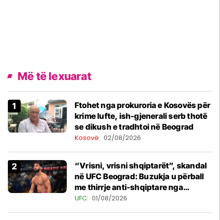
Më të lexuarat
Ftohet nga prokuroria e Kosovës për
krime lufte, ish-gjenerali serb thotë
se dikush e tradhtoi në Beograd
Kosovë
02/08/2026
“Vrisni, vrisni shqiptarët”, skandal
në UFC Beograd: Buzukja u përball
me thirrje anti-shqiptare nga
tribunat
UFC
01/08/2026