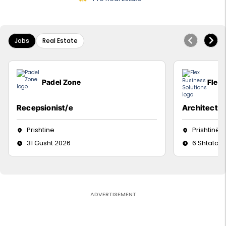
Jobs
Real Estate
Padel Zone
Flex 
Recepsionist/e
Architect
Prishtine
Prishtinë
31 Gusht 2026
6 Shtator 