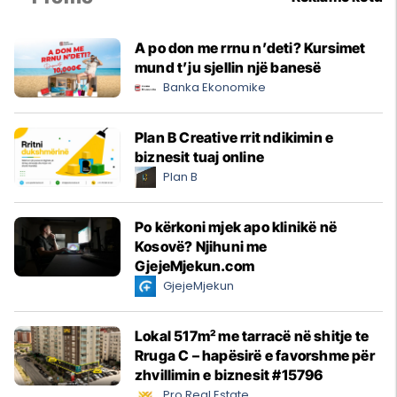
A po don me rrnu n’deti? Kursimet
mund t’ju sjellin një banesë
Banka Ekonomike
Plan B Creative rrit ndikimin e
biznesit tuaj online
Plan B
Po kërkoni mjek apo klinikë në
Kosovë? Njihuni me
GjejeMjekun.com
GjejeMjekun
Lokal 517m² me tarracë në shitje te
Rruga C – hapësirë e favorshme për
zhvillimin e biznesit #15796
Pro Real Estate