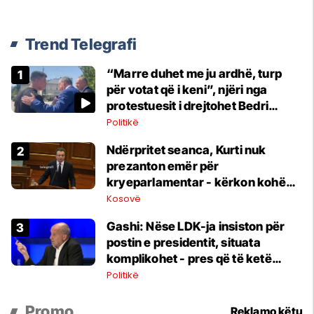
Trend Telegrafi
“Marre duhet me ju ardhë, turp
për votat që i keni”, njëri nga
protestuesit i drejtohet Bedri
Hamzës
Politikë
Ndërpritet seanca, Kurti nuk
prezanton emër për
kryeparlamentar - kërkon kohë
shtesë për marrëveshje politike
Kosovë
Gashi: Nëse LDK-ja insiston për
postin e presidentit, situata
komplikohet - pres që të ketë
lëshim
Politikë
Promo
Reklamo këtu