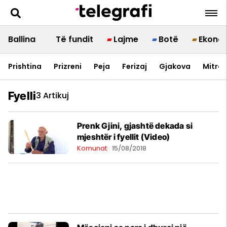
Ballina
Të fundit
Lajme
Botë
Ekono
Prishtina
Prizreni
Peja
Ferizaj
Gjakova
Mitrov
Fyelli
3 Artikuj
Prenk Gjini, gjashtë dekada si
mjeshtër i fyellit (Video)
Komunat
15/08/2018