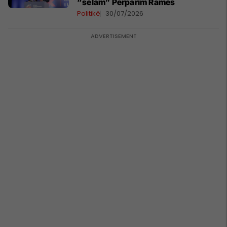
“selam” Përparim Ramës
Politikë
30/07/2026