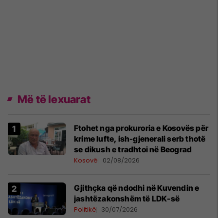
Më të lexuarat
Ftohet nga prokuroria e Kosovës për
krime lufte, ish-gjenerali serb thotë
se dikush e tradhtoi në Beograd
Kosovë
02/08/2026
Gjithçka që ndodhi në Kuvendin e
jashtëzakonshëm të LDK-së
Politikë
30/07/2026