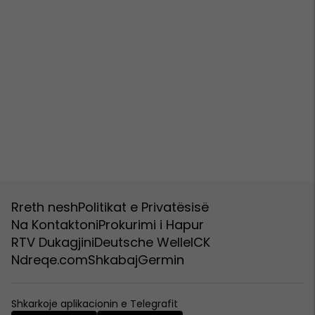
Rreth nesh
Politikat e Privatësisë
Na Kontaktoni
Prokurimi i Hapur
RTV Dukagjini
Deutsche Welle
ICK
Ndreqe.com
Shkabaj
Germin
Shkarkoje aplikacionin e Telegrafit