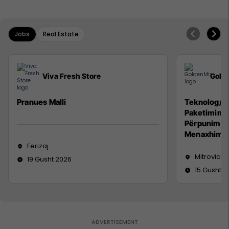
Jobs
Real Estate
Viva Fresh Store
Gold
Pranues Malli
Teknolog/e 
Paketimin e
Përpunimin 
Menaxhimin 
Ferizaj
Mitrovicë
19 Gusht 2026
15 Gusht 2