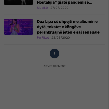
Nostalgia” gjatë pandemisë
coronavirus
Muzikë
27/07/2020
Dua Lipa së shpejti me albumin e
dytë, tekstet e këngëve
përshkruajnë jetën e saj sensuale
Po Flitet
23/03/2020
1