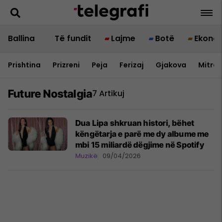
Ballina
Të fundit
Lajme
Botë
Ekono
Prishtina
Prizreni
Peja
Ferizaj
Gjakova
Mitrov
Future Nostalgia
7 Artikuj
Dua Lipa shkruan histori, bëhet
këngëtarja e parë me dy albume me
mbi 15 miliardë dëgjime në Spotify
Muzikë
09/04/2026