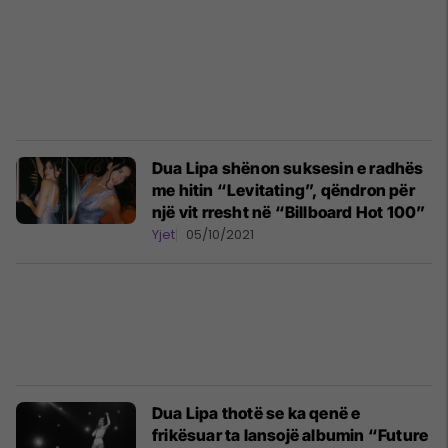
Dua Lipa shënon suksesin e radhës
me hitin “Levitating”, qëndron për
një vit rresht në “Billboard Hot 100”
Yjet
05/10/2021
Dua Lipa thotë se ka qenë e
frikësuar ta lansojë albumin “Future