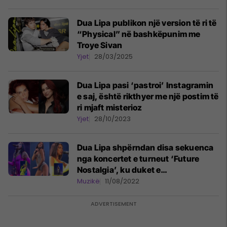
Dua Lipa publikon një version të ri të
“Physical” në bashkëpunim me
Troye Sivan
Yjet
28/03/2025
Dua Lipa pasi ‘pastroi’ Instagramin
e saj, është rikthyer me një postim të
ri mjaft misterioz
Yjet
28/10/2023
Dua Lipa shpërndan disa sekuenca
nga koncertet e turneut ‘Future
Nostalgia’, ku duket e
mrekullueshme
Muzikë
11/08/2022