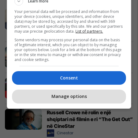
Learn more
Your personal data will be processed and information from
Nga UBT në skenën botërore të
your device (cookies, unique identifiers, and other device
robotikës: Kosova drejt Koresë së
data) may be stored by, accessed by and shared with 369
Jugut
partners, or used specifically by this site. We and our partners
may use precise geolocation data.
List of partners.
UBT
Some vendors may process your personal data on the basis
of legitimate interest, which you can object to by managing
your options below. Look for a link at the bottom of this page
Zgjidhni PrishtinaTicket për
or in the site menu to manage or withdraw consent in privacy
udhëtimin tuaj drejt Hamburgut
and cookie settings.
Prishtina Ticket
Consent
Karburant cilësor dhe shumë më
tepër!
Petrol Company
Manage options
Russell Crowe në rolin e një
shqiptari në filmin e ri “The Get Out”
në CineStar
Cinestar