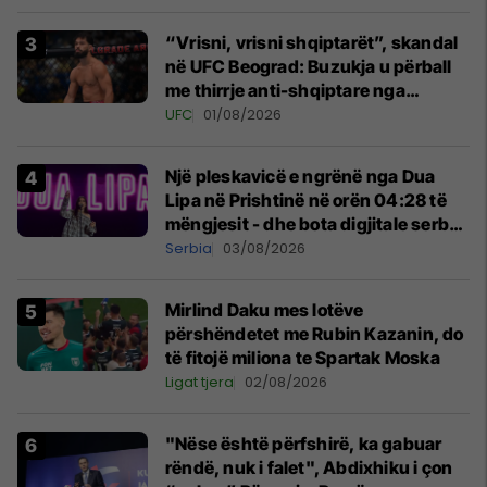
“Vrisni, vrisni shqiptarët”, skandal
në UFC Beograd: Buzukja u përball
me thirrje anti-shqiptare nga
tribunat
UFC
01/08/2026
Një pleskavicë e ngrënë nga Dua
Lipa në Prishtinë në orën 04:28 të
mëngjesit - dhe bota digjitale serbe
shpall gjendjen e luftës
Serbia
03/08/2026
Mirlind Daku mes lotëve
përshëndetet me Rubin Kazanin, do
të fitojë miliona te Spartak Moska
Ligat tjera
02/08/2026
"Nëse është përfshirë, ka gabuar
rëndë, nuk i falet", Abdixhiku i çon