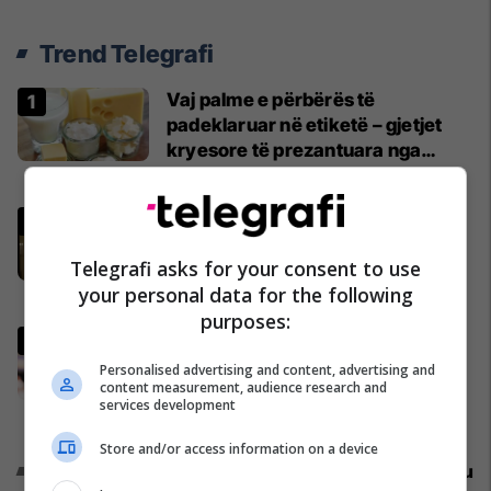
Trend Telegrafi
Vaj palme e përbërës të
padeklaruar në etiketë – gjetjet
kryesore të prezantuara nga
AUV-i pas kontrollit në sektorin e
Të Tjera
qumështit
Kurti pas takimit me Abdixhikun:
Nuk kemi marrëveshje politike me
Telegrafi asks for your consent to use
LDK-në
your personal data for the following
Politikë
purposes:
Rodri merr vendimin për klubin e
radhës, zgjedh mes Real Madridit
Personalised advertising and content, advertising and
content measurement, audience research and
dhe Barcelonës
services development
Ndërkombëtare
Store and/or access information on a device
Promo
Reklamo këtu