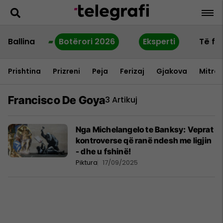
Ballina
Botërori 2026
Eksperti
Të fu
Prishtina
Prizreni
Peja
Ferizaj
Gjakova
Mitrov
Francisco De Goya
3 Artikuj
Nga Michelangelo te Banksy: Veprat
kontroverse që ranë ndesh me ligjin
- dhe u fshinë!
Piktura
17/09/2025