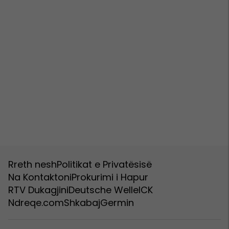
Rreth nesh
Politikat e Privatësisë
Na Kontaktoni
Prokurimi i Hapur
RTV Dukagjini
Deutsche Welle
ICK
Ndreqe.com
Shkabaj
Germin