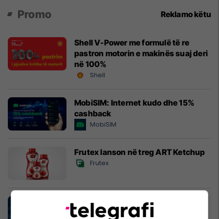
Promo
Reklamo këtu
Shell V-Power me formulë të re
pastron motorin e makinës suaj deri
në 100%
Shell
MobiSIM: Internet kudo dhe 15%
cashback
MobiSIM
Frutex lanson në treg ART Ketchup
Frutex
UBT i pari me numrin më të madh të
programeve të akredituara në