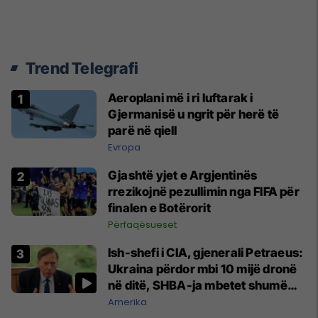
Trend Telegrafi
Aeroplani më i ri luftarak i
Gjermanisë u ngrit për herë të
parë në qiell
Evropa
Gjashtë yjet e Argjentinës
rrezikojnë pezullimin nga FIFA për
finalen e Botërorit
Përfaqësueset
Ish-shefi i CIA, gjenerali Petraeus:
Ukraina përdor mbi 10 mijë dronë
në ditë, SHBA-ja mbetet shumë
prapa në prodhim
Amerika