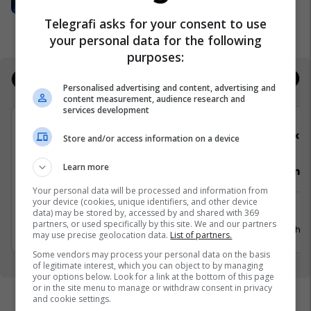
sektorin privat
UBT
Telegrafi asks for your consent to use
your personal data for the following
purposes:
Jobs
Real Estate
Personalised advertising and content, advertising and
content measurement, audience research and
services development
Telegrafi
Elko
Store and/or access information on a device
Learn more
Video Editor/Kameraman (3 pozita)
Punëtor në
Your personal data will be processed and information from
your device (cookies, unique identifiers, and other device
Prishtinë
Xërxe
data) may be stored by, accessed by and shared with 369
partners, or used specifically by this site. We and our partners
20 Korrik 2026
20 Gusht 
may use precise geolocation data.
List of partners.
Some vendors may process your personal data on the basis
of legitimate interest, which you can object to by managing
your options below. Look for a link at the bottom of this page
or in the site menu to manage or withdraw consent in privacy
and cookie settings.