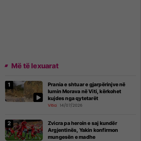
Më të lexuarat
Prania e shtuar e gjarpërinjve në
lumin Morava në Viti, kërkohet
kujdes nga qytetarët
Vitia
14/07/2026
Zvicra pa heroin e saj kundër
Argjentinës, Yakin konfirmon
mungesën e madhe