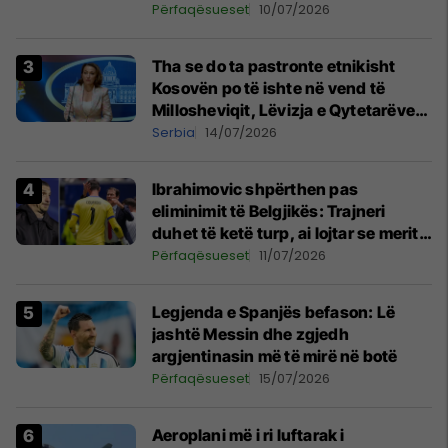
Përfaqësueset
10/07/2026
Tha se do ta pastronte etnikisht
Kosovën po të ishte në vend të
Millosheviqit, Lëvizja e Qytetarëve
të Lirë në Serbi kërkon shkarkimin e
Serbia
14/07/2026
menjëhershëm të Snezhana
Paunoviq
Ibrahimovic shpërthen pas
eliminimit të Belgjikës: Trajneri
duhet të ketë turp, ai lojtar se meritoi
të luante
Përfaqësueset
11/07/2026
Legjenda e Spanjës befason: Lë
jashtë Messin dhe zgjedh
argjentinasin më të mirë në botë
Përfaqësueset
15/07/2026
Aeroplani më i ri luftarak i