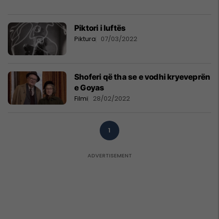
Piktori i luftës
Piktura
07/03/2022
Shoferi që tha se e vodhi kryeveprën
e Goyas
Filmi
28/02/2022
1