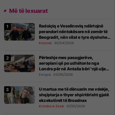
Më të lexuarat
Radoiçiq e Veselinoviq ndërtojnë
perandori nëntokësore në zemër të
Beogradit, nën vilat e tyre dyshohet
se po bëjnë bunkerë
Kosovë
30/04/2026
Përleshje mes pasagjerëve,
aeroplani që po udhëtonte nga
Londra për në Antalia bëri 'një ulje
emergjente' në Prishtinë
Evropa
03/05/2026
U martua me të dënuarin me vdekje,
shqiptarja e thyer shpirtërisht gjatë
ekzekutimit të Broadnax
Kronika e Zezë
01/05/2026