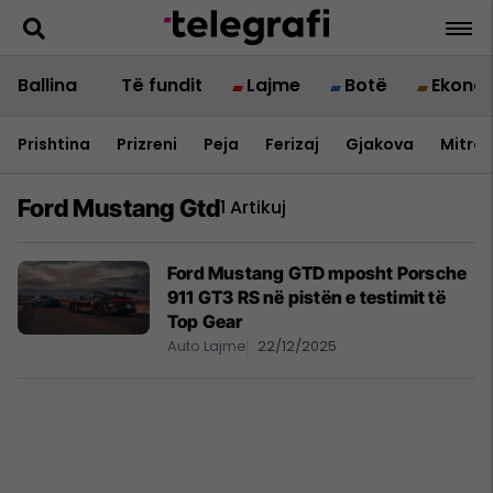
Ballina
Të fundit
Lajme
Botë
Ekono
Prishtina
Prizreni
Peja
Ferizaj
Gjakova
Mitrov
Ford Mustang Gtd
1 Artikuj
Ford Mustang GTD mposht Porsche
911 GT3 RS në pistën e testimit të
Top Gear
Auto Lajme
22/12/2025