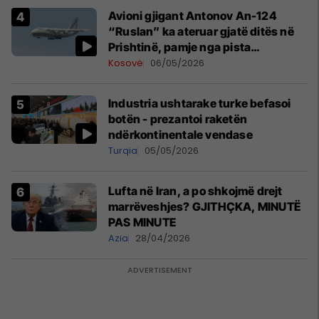
Avioni gjigant Antonov An-124
“Ruslan” ka ateruar gjatë ditës në
Prishtinë, pamje nga pista
publikohen edhe në rrjete sociale
Kosovë
06/05/2026
Industria ushtarake turke befasoi
botën - prezantoi raketën
ndërkontinentale vendase
Turqia
05/05/2026
Lufta në Iran, a po shkojmë drejt
marrëveshjes? GJITHÇKA, MINUTË
PAS MINUTE
Azia
28/04/2026