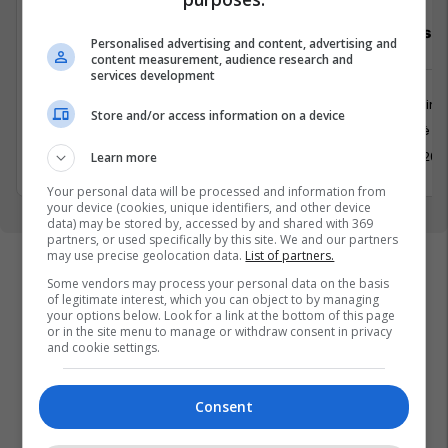
Chief Operating Officer
Telesales E
Personalised advertising and content, advertising and
content measurement, audience research and
services development
Menaxhment
Marketing
Store and/or access information on a device
Prishtinë
Kosovë
17 Maj 2026
21 Maj 202
Learn more
Your personal data will be processed and information from
your device (cookies, unique identifiers, and other device
data) may be stored by, accessed by and shared with 369
partners, or used specifically by this site. We and our partners
may use precise geolocation data.
List of partners.
Some vendors may process your personal data on the basis
of legitimate interest, which you can object to by managing
your options below. Look for a link at the bottom of this page
or in the site menu to manage or withdraw consent in privacy
and cookie settings.
Consent