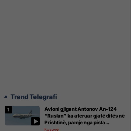
Trend Telegrafi
Avioni gjigant Antonov An-124
“Ruslan” ka ateruar gjatë ditës në
Prishtinë, pamje nga pista
publikohen edhe në rrjete sociale
Kosovë