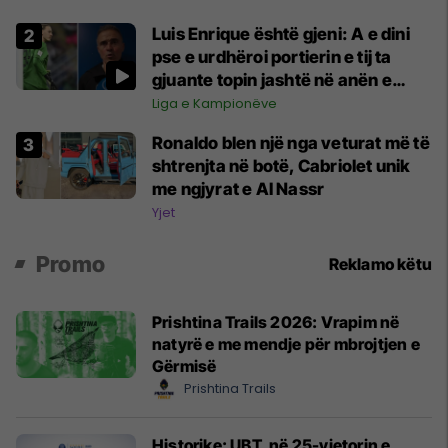
Luis Enrique është gjeni: A e dini
pse e urdhëroi portierin e tij ta
gjuante topin jashtë në anën e
majtë?
Liga e Kampionëve
Ronaldo blen një nga veturat më të
shtrenjta në botë, Cabriolet unik
me ngjyrat e Al Nassr
Yjet
Promo
Reklamo këtu
Prishtina Trails 2026: Vrapim në
natyrë e me mendje për mbrojtjen e
Gërmisë
Prishtina Trails
Historike: UBT, në 25-vjetorin e