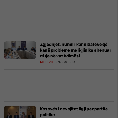
Zgjedhjet, numri i kandidatëve që
kanë probleme me ligjin ka shënuar
rritje në vazhdimësi
Kosovë
04/09/2019
Kosovës i nevojitet ligji për partitë
politike