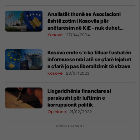
Analistët thonë se Asociacioni
është zotim i Kosovës për
anëtarësim në KiE - nuk duhet
humbur kohë
Kosovë
27/04/2024
Kosova ende s'e ka filluar fushatën
informuese mbi atë se çfarë lejohet
e çfarë jo pas liberalizimit të vizave
Kosovë
23/07/2023
Llogaridhënia financiare si
parakusht për luftimin e
korrupsionit politik
Opinione
21/02/2022