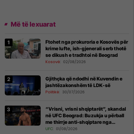
Më të lexuarat
Ftohet nga prokuroria e Kosovës për
krime lufte, ish-gjenerali serb thotë
se dikush e tradhtoi në Beograd
Kosovë
02/08/2026
Gjithçka që ndodhi në Kuvendin e
jashtëzakonshëm të LDK-së
Politikë
30/07/2026
“Vrisni, vrisni shqiptarët”, skandal
në UFC Beograd: Buzukja u përball
me thirrje anti-shqiptare nga
tribunat
UFC
01/08/2026