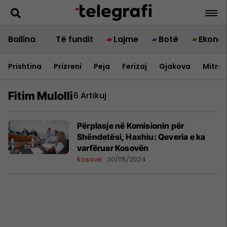
Ballina
Të fundit
Lajme
Botë
Ekono
Prishtina
Prizreni
Peja
Ferizaj
Gjakova
Mitrov
Fitim Mulolli
6 Artikuj
​Përplasje në Komisionin për
Shëndetësi, Haxhiu: Qeveria e ka
varfëruar Kosovën
Kosovë
30/05/2024