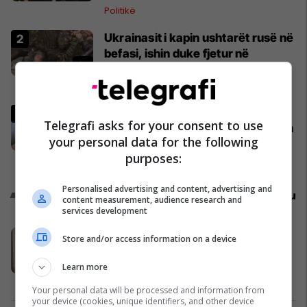
Politikë
Ukrainasit i kapin ushtarët rusë në
befasi, ishin duke fjetur në
strehimoret e kamufluara
Evropa
Kalojnë tri orë nga takimi Kurti-
Telegrafi asks for your consent to use
Abdixhiku, diskutime për formimin
your personal data for the following
e institucioneve
purposes:
Politikë
Personalised advertising and content, advertising and
Promo
Reklamo këtu
content measurement, audience research and
services development
Banesë 98.96m² në shitje në
Store and/or access information on a device
Lakrishtë – banim modern pranë
qendrës #16060
Learn more
Pro Real Estate
Your personal data will be processed and information from
your device (cookies, unique identifiers, and other device