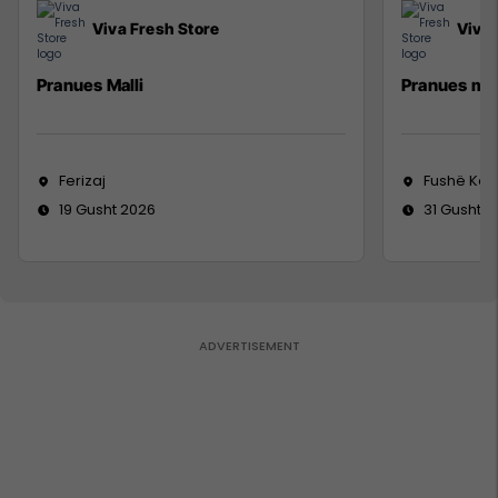
Viva Fresh Store
Viva 
Pranues Malli
Pranues mal
Ferizaj
Fushë Ko
19 Gusht 2026
31 Gusht 2