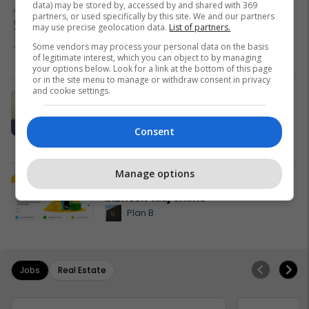
data) may be stored by, accessed by and shared with 369
Alba Health bashkon profesionistët
partners, or used specifically by this site. We and our partners
e kujdesit në një rrjet të përbashkët
may use precise geolocation data.
List of partners.
në Zvicër
Some vendors may process your personal data on the basis
of legitimate interest, which you can object to by managing
Alba Health
your options below. Look for a link at the bottom of this page
or in the site menu to manage or withdraw consent in privacy
and cookie settings.
Nga UBT në skenën botërore të
robotikës: Kosova drejt Koresë së
Jugut
Consent
UBT
Manage options
Plan B Creative rrit ndikimin e
biznesit tuaj online
Plan B
Jobs
Real Estate