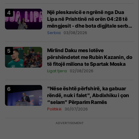
Një pleskavicë e ngrënë nga Dua
Lipa në Prishtinë në orën 04:28 të
mëngjesit - dhe bota digjitale serbe
shpall gjendjen e luftës
Serbia
03/08/2026
Mirlind Daku mes lotëve
përshëndetet me Rubin Kazanin, do
të fitojë miliona te Spartak Moska
Ligat tjera
02/08/2026
"Nëse është përfshirë, ka gabuar
rëndë, nuk i falet", Abdixhiku i çon
“selam” Përparim Ramës
Politikë
30/07/2026