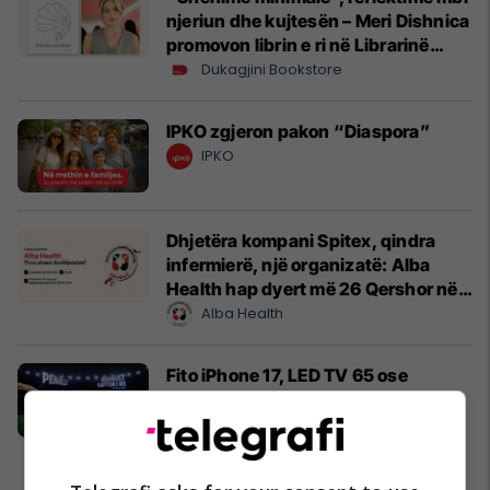
njeriun dhe kujtesën – Meri Dishnica
promovon librin e ri në Librarinë
Dukagjini
Dukagjini Bookstore
IPKO zgjeron pakon “Diaspora”
IPKO
Dhjetëra kompani Spitex, qindra
infermierë, një organizatë: Alba
Health hap dyert më 26 Qershor në
Cyrih
Alba Health
Fito iPhone 17, LED TV 65 ose
PlayStation 5 me çdo blerje të
Renault Captur!
Auto Mita