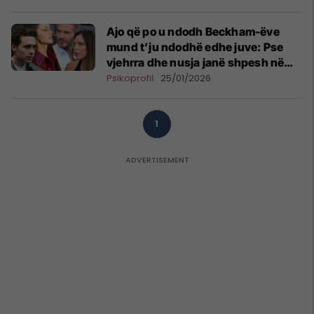
Ajo që po u ndodh Beckham-ëve
mund t’ju ndodhë edhe juve: Pse
vjehrra dhe nusja janë shpesh në
“luftë të ftohtë”, ndërsa djali
Psikoprofil
25/01/2026
gjithmonë e pëson
1