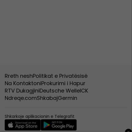
Rreth nesh
Politikat e Privatësisë
Na Kontaktoni
Prokurimi i Hapur
RTV Dukagjini
Deutsche Welle
ICK
Ndreqe.com
Shkabaj
Germin
Shkarkoje aplikacionin e Telegrafit