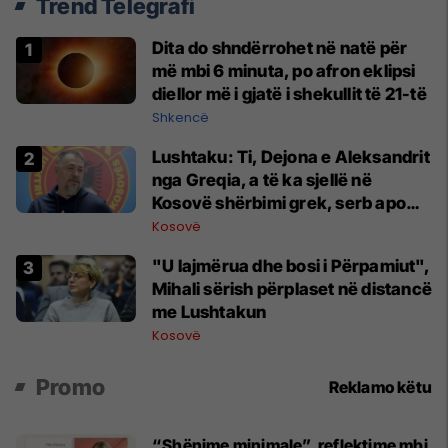
Trend Telegrafi
Dita do shndërrohet në natë për
më mbi 6 minuta, po afron eklipsi
diellor më i gjatë i shekullit të 21-të
Shkencë
Lushtaku: Ti, Dejona e Aleksandrit
nga Greqia, a të ka sjellë në
Kosovë shërbimi grek, serb apo
rus?
Kosovë
"U lajmërua dhe bosi i Përpamiut",
Mihali sërish përplaset në distancë
me Lushtakun
Kosovë
Promo
Reklamo këtu
“Shënime minimale”, reflektime mbi