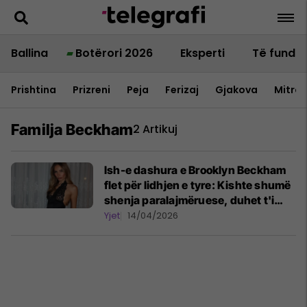
Ballina
Botërori 2026
Eksperti
Të fundit
Prishtina
Prizreni
Peja
Ferizaj
Gjakova
Mitrov
Familja Beckham
2 Artikuj
Ish-e dashura e Brooklyn Beckham
flet për lidhjen e tyre: Kishte shumë
shenja paralajmëruese, duhet t'i
kisha dhënë fund më herët
Yjet
14/04/2026