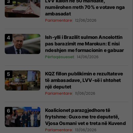
LVV kalon në 50 mandate,
numërohen rreth 70% e votave nga
ambasadat
Parlamentare
12/06/2026
Ish-ylli i Brazilit sulmon Ancelottin
pas barazimit me Marokun: E nisi
ndeshjen me formacionin e gabuar
Përfaqësueset
14/06/2026
KQZ fillon publikimin e rezultateve
të ambasadave, LVV-së i shtohet
një deputet
Parlamentare
11/06/2026
Koalicionet parazgjedhore të
frytshme: Guxo me tre deputetë,
Vjosa Osmani vet e treta në Kuvend
Parlamentare
13/06/2026