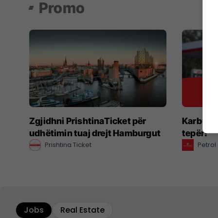
Promo
Zgjidhni PrishtinaTicket për
Karbura
udhëtimin tuaj drejt Hamburgut
tepër!
Prishtina Ticket
Petro
Jobs
Real Estate