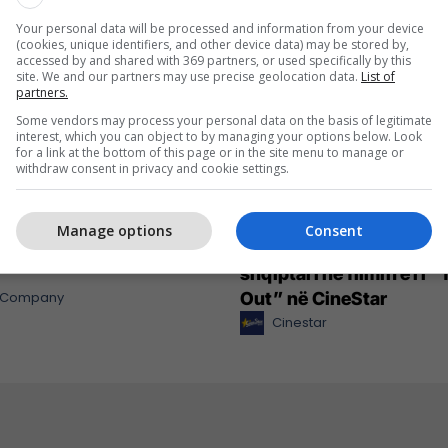
Your personal data will be processed and information from your device
(cookies, unique identifiers, and other device data) may be stored by,
accessed by and shared with 369 partners, or used specifically by this
site. We and our partners may use precise geolocation data.
List of
partners.
Some vendors may process your personal data on the basis of legitimate
interest, which you can object to by managing your options below. Look
for a link at the bottom of this page or in the site menu to manage or
withdraw consent in privacy and cookie settings.
Manage options
Consent
nt cilësor dhe shumë më
Russell Crowe në rolin e 
shqiptari në filmin e ri 
l Company
Out” në CineStar
Cinestar