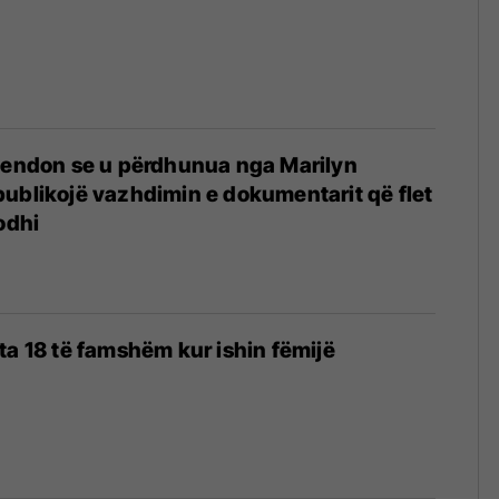
etendon se u përdhunua nga Marilyn
ublikojë vazhdimin e dokumentarit që flet
odhi
2
ta 18 të famshëm kur ishin fëmijë