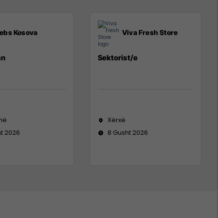
ebs Kosova
Viva Fresh Store
an
Sektorist/e
inë
Xërxë
t 2026
8 Gusht 2026