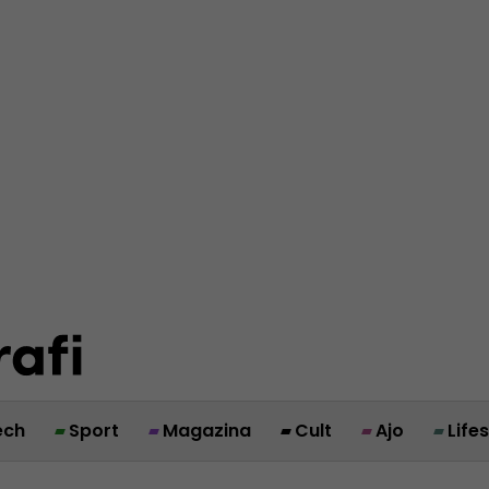
ech
Sport
Magazina
Cult
Ajo
Life