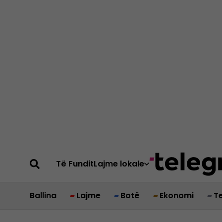
Të Fundit
Lajme lokale
Ballina
Lajme
Botë
Ekonomi
T