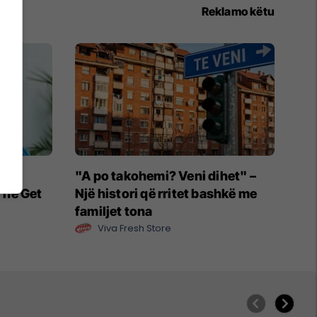
Reklamo këtu
një
"A po takohemi? Veni dihet" –
“The Get
Një histori që rritet bashkë me
familjet tona
Viva Fresh Store