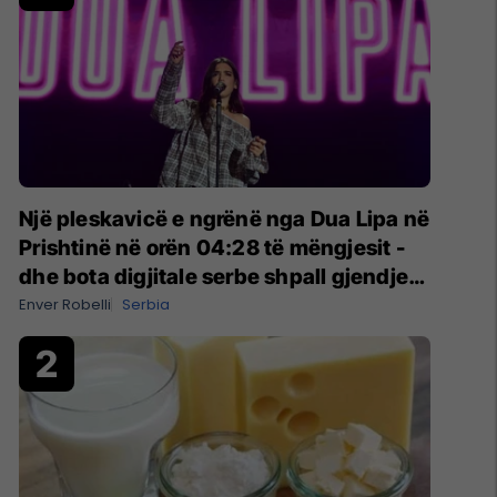
Një pleskavicë e ngrënë nga Dua Lipa në
Prishtinë në orën 04:28 të mëngjesit -
dhe bota digjitale serbe shpall gjendjen
e luftës
Enver Robelli
Serbia