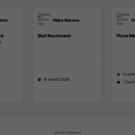
emic
Hebs Kosova
H
nt
Staf Restoranti
Pizza M
r
Prisht
15 Gusht 2026
7 Gush