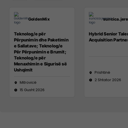
GoldenMix
suncica.jer
Teknolog/e për
Hybrid Senior Tale
Përpunimin dhe Paketimin
Acquisition Partne
e Sallatave; Teknolog/e
Për Përpunimin e Brumit;
Teknolog/e për
Menaxhimin e Sigurisë së
Ushqimit
Prishtinë
2 Shtator 2026
Mitrovicë
15 Gusht 2026