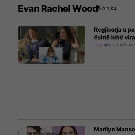
Evan Rachel Wood
5 Artikuj
Regjisorja u pa
është bërë vira
TV / Film
21/08/2023
Marilyn Manso