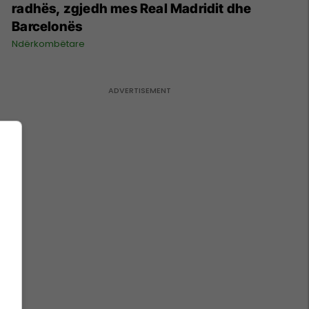
radhës, zgjedh mes Real Madridit dhe
Barcelonës
Ndërkombëtare