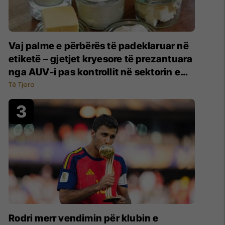
Vaj palme e përbërës të padeklaruar në
etiketë – gjetjet kryesore të prezantuara
nga AUV-i pas kontrollit në sektorin e
qumështit
Të Tjera
Rodri merr vendimin për klubin e