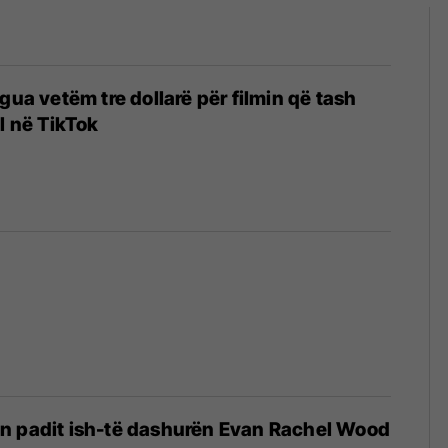
gua vetëm tre dollarë për filmin që tash
l në TikTok
n padit ish-të dashurën Evan Rachel Wood