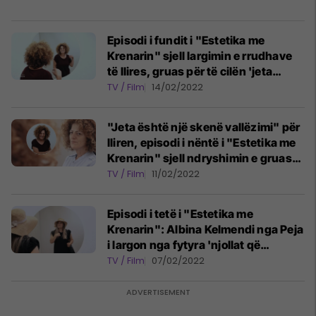
Episodi i fundit i "Estetika me
Krenarin" sjell largimin e rrudhave
të Ilires, gruas për të cilën 'jeta
është një skenë vallëzimi'
TV / Film
14/02/2022
"Jeta është një skenë vallëzimi" për
Iliren, episodi i nëntë i "Estetika me
Krenarin" sjell ndryshimin e gruas
që ka hobi vallëzimin
TV / Film
11/02/2022
Episodi i tetë i "Estetika me
Krenarin": Albina Kelmendi nga Peja
i largon nga fytyra 'njollat që
heshtën'
TV / Film
07/02/2022