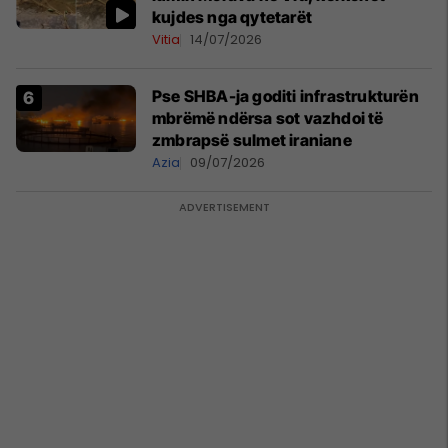
kujdes nga qytetarët
Vitia
14/07/2026
Pse SHBA-ja goditi infrastrukturën
mbrëmë ndërsa sot vazhdoi të
zmbrapsë sulmet iraniane
Azia
09/07/2026