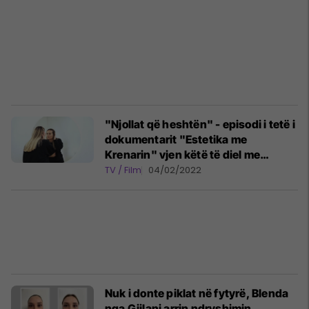
"Njollat që heshtën" - episodi i tetë i
dokumentarit "Estetika me
Krenarin" vjen këtë të diel me
ndryshimin e ri
TV / Film
04/02/2022
Nuk i donte piklat në fytyrë, Blenda
nga Gjilani arrin ndryshimin