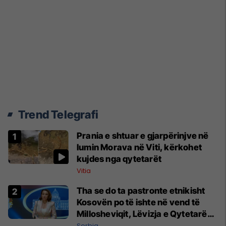
Trend Telegrafi
Prania e shtuar e gjarpërinjve në
lumin Morava në Viti, kërkohet
kujdes nga qytetarët
Vitia
Tha se do ta pastronte etnikisht
Kosovën po të ishte në vend të
Millosheviqit, Lëvizja e Qytetarëve
të Lirë në Serbi kërkon shkarkimin
Serbia