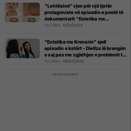
“Lehtësimi” vjen për një tjetër
protagoniste në episodin e pestë të
dokumentarit “Estetika me
Krenarin”
TV / Film
13/01/2022
"Estetika me Krenarin" sjell
episodin e katërt - Diellza lë brengën
e saj pas me zgjidhjen e problemit të
qimeve
TV / Film
09/01/2022