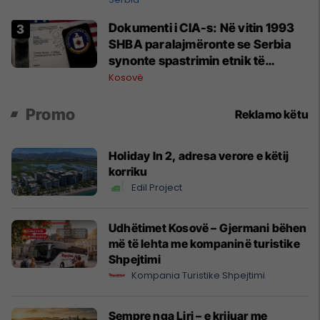
e menjëhershëm të Snezhana
Dokumenti i CIA-s: Në vitin 1993
Paunoviq
SHBA paralajmëronte se Serbia
synonte spastrimin etnik të
Kosovës dhe destabilizimin e
Kosovë
Ballkanit
Promo
Reklamo këtu
Holiday In 2, adresa verore e këtij
korriku
Edil Project
Udhëtimet Kosovë – Gjermani bëhen
më të lehta me kompaninë turistike
Shpejtimi
Kompania Turistike Shpejtimi
Sempre nga Liri – e krijuar me