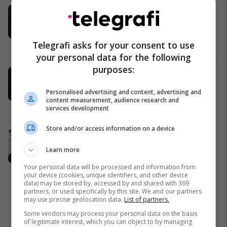
Episodi i katërt i "Estetika me
Krenarin" do të sjellë ndryshimin e
Diellzës me largimin e qimeve nga
zonat e padëshiruara
Telegrafi asks for your consent to use
TV / Film
05/01/2022
your personal data for the following
purposes:
"I humbur është vetëm ai që nuk
provon", Albani tregon se si arriti të
Personalised advertising and content, advertising and
'godasë në shenjën e tij' dhe ta
content measurement, audience research and
largojë atë në "Estetika me
TV / Film
28/12/2021
services development
Krenarin"
Store and/or access information on a device
“Estetika me Krenarin” në episodin
e ri “Goditja në shenjë” sjell
Learn more
ndryshimin tek Albani
Your personal data will be processed and information from
TV / Film
26/12/2021
your device (cookies, unique identifiers, and other device
data) may be stored by, accessed by and shared with 369
partners, or used specifically by this site. We and our partners
may use precise geolocation data.
List of partners.
1
Some vendors may process your personal data on the basis
of legitimate interest, which you can object to by managing