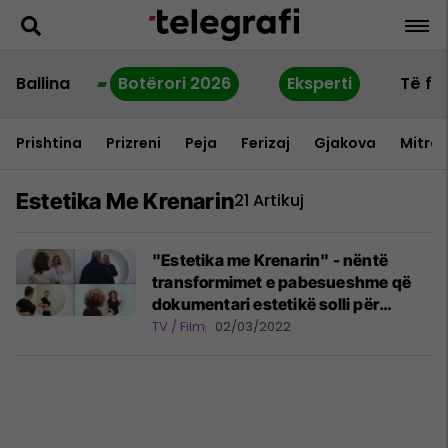
Ballina
Botërori 2026
Eksperti
Të fu
Prishtina
Prizreni
Peja
Ferizaj
Gjakova
Mitrov
Estetika Me Krenarin
21 Artikuj
"Estetika me Krenarin" - nëntë
transformimet e pabesueshme që
dokumentari estetikë solli për
shikuesit
TV / Film
02/03/2022