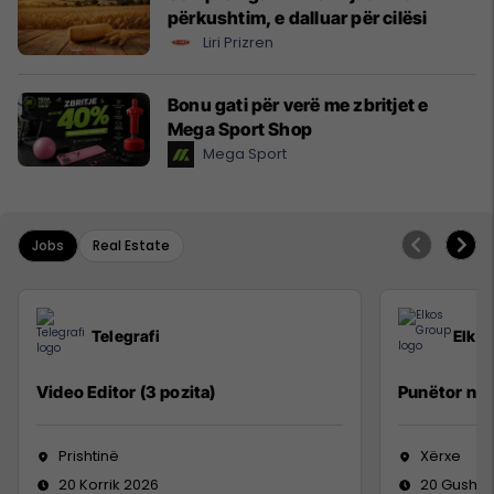
përkushtim, e dalluar për cilësi
Liri Prizren
Bonu gati për verë me zbritjet e
Mega Sport Shop
Mega Sport
Jobs
Real Estate
Telegrafi
Elko
Video Editor (3 pozita)
Punëtor në
Prishtinë
Xërxe
20 Korrik 2026
20 Gusht 