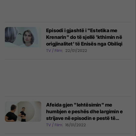
Episodi i gjashtë i "Estetika me
Krenarin" do të sjellë 'kthimin në
origjinalitet' të Enisës nga Obiliqi
TV / Film
22/01/2022
Afeida gjen "lehtësimin" me
humbjen e peshës dhe largimin e
strijave në episodin e pestë të
"Estetika me Krenarin"
TV / Film
16/01/2022