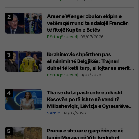
Arsene Wenger zbulon ekipin e
vetëm që mund ta ndalojë Francën
të fitojë Kupën e Botës
Përfaqësueset
08/07/2026
Ibrahimovic shpërthen pas
eliminimit të Belgjikës: Trajneri
duhet të ketë turp, ai lojtar se meritoi
të luante
Përfaqësueset
11/07/2026
Tha se do ta pastronte etnikisht
Kosovën po të ishte në vend të
Millosheviqit, Lëvizja e Qytetarëve
të Lirë në Serbi kërkon shkarkimin e
Serbia
14/07/2026
menjëhershëm të Snezhana
Paunoviq
Prania e shtuar e gjarpërinjve në
lumin Morava në Viti, kërkohet