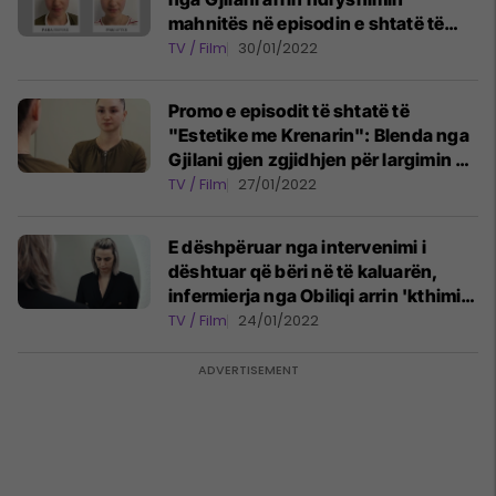
mahnitës në episodin e shtatë të
"Estetika me Krenarin"
TV / Film
30/01/2022
Promo e episodit të shtatë të
"Estetike me Krenarin": Blenda nga
Gjilani gjen zgjidhjen për largimin e
piklave nga fytyra
TV / Film
27/01/2022
E dëshpëruar nga intervenimi i
dështuar që bëri në të kaluarën,
infermierja nga Obiliqi arrin 'kthimin
në origjinalitet' në "Estetika me
TV / Film
24/01/2022
Krenarin"