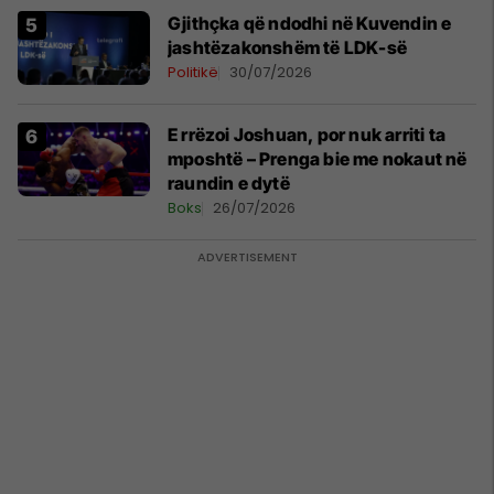
Gjithçka që ndodhi në Kuvendin e
jashtëzakonshëm të LDK-së
Politikë
30/07/2026
E rrëzoi Joshuan, por nuk arriti ta
mposhtë – Prenga bie me nokaut në
raundin e dytë
Boks
26/07/2026