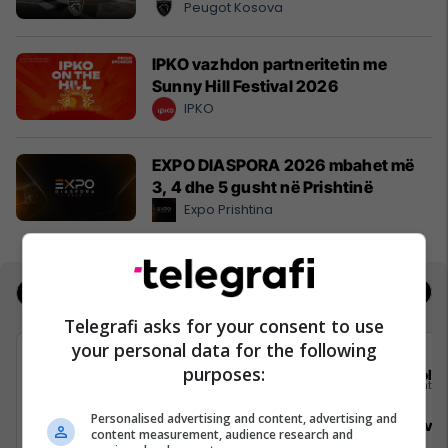
Peugot Kosova
IPKO vazhdon partneritetin me
Sunny Hill Festival 2026
IPKO
EXPO DIASPORA 2026 mbahet më
3, 4 dhe 5 gusht në Prishtinë
Expo Prishtina
Jobs
Real Estate
Telegrafi asks for your consent to use
your personal data for the following
purposes:
Elkos Group
Sola
Personalised advertising and content, advertising and
Specialist Mishi (Kasap)
Sales Deve
content measurement, audience research and
Manager