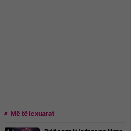
Më të lexuarat
Fjalët e para të Joshuas pas fitores