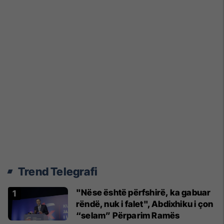
Trend Telegrafi
"Nëse është përfshirë, ka gabuar
rëndë, nuk i falet", Abdixhiku i çon
“selam” Përparim Ramës