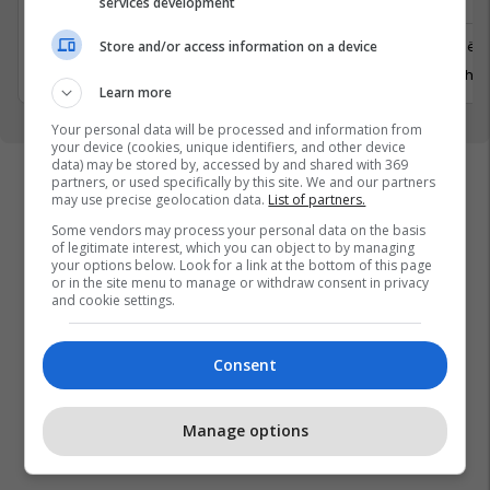
services development
Ferizaj
Prishtinë
Store and/or access information on a device
3 Gusht 2026
29 Gusht 
Learn more
Your personal data will be processed and information from
your device (cookies, unique identifiers, and other device
data) may be stored by, accessed by and shared with 369
partners, or used specifically by this site. We and our partners
may use precise geolocation data.
List of partners.
Some vendors may process your personal data on the basis
of legitimate interest, which you can object to by managing
your options below. Look for a link at the bottom of this page
or in the site menu to manage or withdraw consent in privacy
and cookie settings.
Consent
Manage options