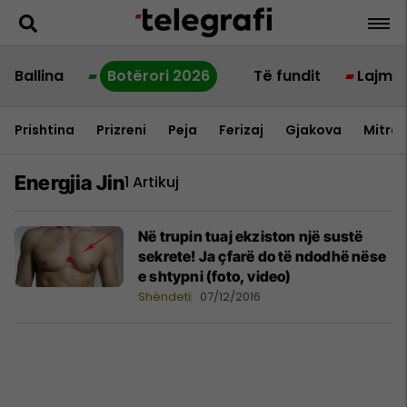
Ballina
Botërori 2026
Të fundit
Lajme
Prishtina
Prizreni
Peja
Ferizaj
Gjakova
Mitrov
Energjia Jin
1 Artikuj
Në trupin tuaj ekziston një sustë
sekrete! Ja çfarë do të ndodhë nëse
e shtypni (foto, video)
Shëndeti
07/12/2016