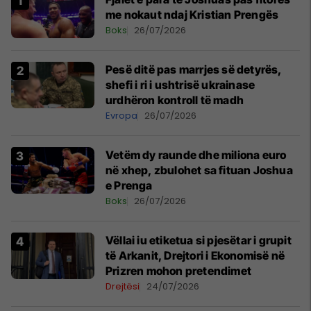
me nokaut ndaj Kristian Prengës
Boks
26/07/2026
Pesë ditë pas marrjes së detyrës,
shefi i ri i ushtrisë ukrainase
urdhëron kontroll të madh
Evropa
26/07/2026
Vetëm dy raunde dhe miliona euro
në xhep, zbulohet sa fituan Joshua
e Prenga
Boks
26/07/2026
Vëllai iu etiketua si pjesëtar i grupit
të Arkanit, Drejtori i Ekonomisë në
Prizren mohon pretendimet
Drejtësi
24/07/2026