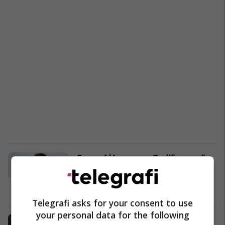
Gruevski ka paguar 7 mijë euro në
muaj këshilltarë nga shtete të
jashtme
Politikë
06/09/2017
Telegrafi asks for your consent to use
your personal data for the following
Dimitriev: Mbështesë reformat në