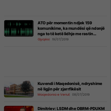
ATO për momentin ndjek 159
komunikime, ka mundësi që ndonjë
nga to të ketë lidhje me rastin
"Haraçi"
Gjyqësi
19/07/2019
Kuvendi i Maqedonisë, ndryshime
në ligjin për zjarrfikësit
Maqedonia e Veriut
08/07/2019
Dimitriev: LSDM dhe OBRM-PDUKM