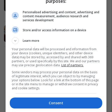
purposes:
parti, dikush duhet të pushojë
(Video)
Personalised advertising and content, advertising and
Politikë
26/07/2017
content measurement, audience research and
services development
Policia Financiare e Maqedonisë,
Store and/or access information on a device
kërkon pajisje përgjimi (Video)
Politikë
18/07/2017
Learn more
Your personal data will be processed and information from
your device (cookies, unique identifiers, and other device
1
data) may be stored by, accessed by and shared with 369
partners, or used specifically by this site. We and our partners
may use precise geolocation data.
List of partners.
Some vendors may process your personal data on the basis
of legitimate interest, which you can object to by managing
your options below. Look for a link at the bottom of this page
or in the site menu to manage or withdraw consent in privacy
and cookie settings.
Consent