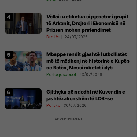
Vëllai iu etiketua si pjesëtar i grupit
të Arkanit, Drejtori i Ekonomisë në
Prizren mohon pretendimet
Drejtësi
24/07/2026
Mbappe rendit gjashtë futbollistët
më të mëdhenj në historinë e Kupës
së Botës, Messi mbetet i dyti
Përfaqësueset
23/07/2026
Gjithçka që ndodhi në Kuvendin e
jashtëzakonshëm të LDK-së
Politikë
30/07/2026