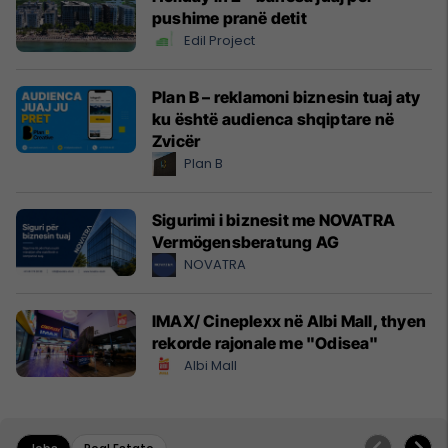
pushime pranë detit
Edil Project
Plan B – reklamoni biznesin tuaj aty
ku është audienca shqiptare në
Zvicër
Plan B
Sigurimi i biznesit me NOVATRA
Vermögensberatung AG
NOVATRA
IMAX/ Cineplexx në Albi Mall, thyen
rekorde rajonale me "Odisea"
Albi Mall