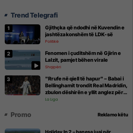
Trend Telegrafi
Gjithçka që ndodhi në Kuvendin e
jashtëzakonshëm të LDK-së
Politikë
Fenomen i çuditshëm në Gjirin e
Lalzit, pamjet bëhen virale
Shqipëri
"Rrufe në qiell të hapur" – Babai i
Bellinghamit trondit Real Madridin,
zbulon dëshirën e yllit anglez për
largim
La Liga
Promo
Reklamo këtu
Holiday In 2 – banesa juaj për