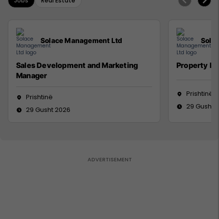
Jobs
Real Estate
Solace Management Ltd
Sola
Sales Development and Marketing
Property M
Manager
Prishtinë
Prishtinë
29 Gusht 
29 Gusht 2026