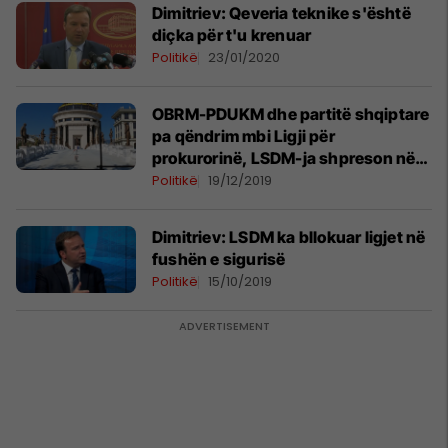
Dimitriev: Qeveria teknike s'është
diçka për t'u krenuar
Politikë
23/01/2020
OBRM-PDUKM dhe partitë shqiptare
pa qëndrim mbi Ligji për
prokurorinë, LSDM-ja shpreson në
shumicë të dyfishtë
Politikë
19/12/2019
Dimitriev: LSDM ka bllokuar ligjet në
fushën e sigurisë
Politikë
15/10/2019