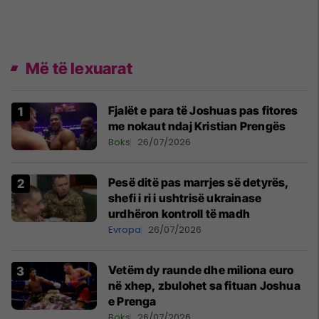
Më të lexuarat
Fjalët e para të Joshuas pas fitores
me nokaut ndaj Kristian Prengës
Boks
26/07/2026
Pesë ditë pas marrjes së detyrës,
shefi i ri i ushtrisë ukrainase
urdhëron kontroll të madh
Evropa
26/07/2026
Vetëm dy raunde dhe miliona euro
në xhep, zbulohet sa fituan Joshua
e Prenga
Boks
26/07/2026