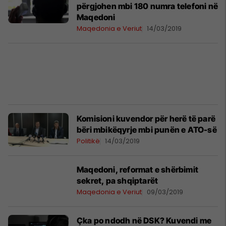
përgjohen mbi 180 numra telefoni në
Maqedoni
Maqedonia e Veriut
14/03/2019
Komisioni kuvendor për herë të parë
bëri mbikëqyrje mbi punën e ATO-së
Politikë
14/03/2019
Maqedoni, reformat e shërbimit
sekret, pa shqiptarët
Maqedonia e Veriut
09/03/2019
Çka po ndodh në DSK? Kuvendi me