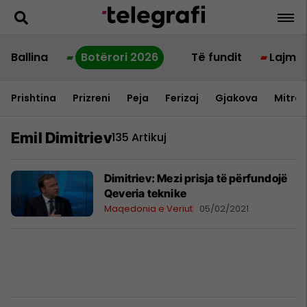
Ballina
Botërori 2026
Të fundit
Lajme
Prishtina
Prizreni
Peja
Ferizaj
Gjakova
Mitrov
Emil Dimitriev
135 Artikuj
Dimitriev: Mezi prisja të përfundojë
Qeveria teknike
Maqedonia e Veriut
05/02/2021