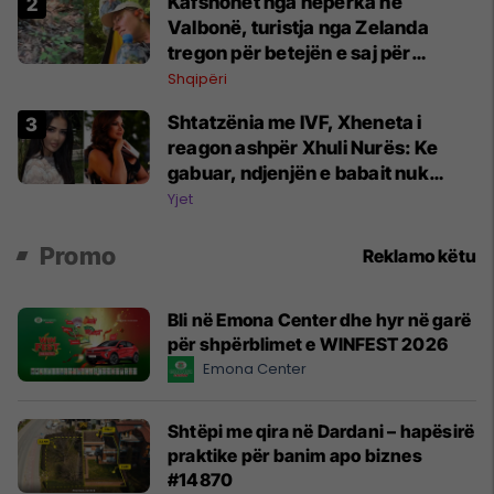
Kafshohet nga nepërka në
Valbonë, turistja nga Zelanda
tregon për betejën e saj për
mbijetesë
Shqipëri
Shtatzënia me IVF, Xheneta i
reagon ashpër Xhuli Nurës: Ke
gabuar, ndjenjën e babait nuk
mund t'ia plotësosh kurrë
Yjet
Promo
Reklamo këtu
Bli në Emona Center dhe hyr në garë
për shpërblimet e WINFEST 2026
Emona Center
Shtëpi me qira në Dardani – hapësirë
praktike për banim apo biznes
#14870