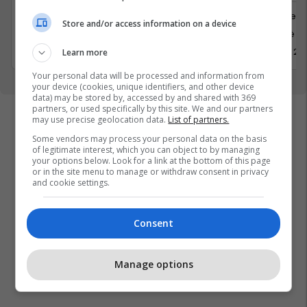
Banka dhe Financa
Juridike
Store and/or access information on a device
Prishtine
Kosovë
2 Korrik 2026
1 Korrik 20
Learn more
Your personal data will be processed and information from
your device (cookies, unique identifiers, and other device
data) may be stored by, accessed by and shared with 369
partners, or used specifically by this site. We and our partners
may use precise geolocation data.
List of partners.
Some vendors may process your personal data on the basis
of legitimate interest, which you can object to by managing
your options below. Look for a link at the bottom of this page
or in the site menu to manage or withdraw consent in privacy
and cookie settings.
Consent
Manage options