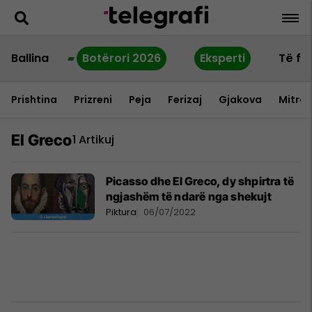
Ballina
Botërori 2026
Eksperti
Të fu
Prishtina
Prizreni
Peja
Ferizaj
Gjakova
Mitrov
El Greco
1 Artikuj
Picasso dhe El Greco, dy shpirtra të
ngjashëm të ndarë nga shekujt
Piktura
06/07/2022