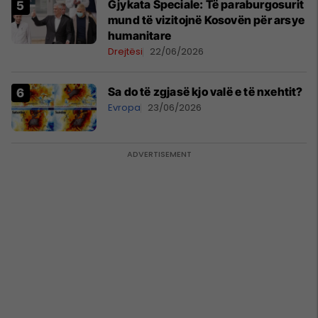
​Gjykata Speciale: Të paraburgosurit
mund të vizitojnë Kosovën për arsye
humanitare
Drejtësi
22/06/2026
Sa do të zgjasë kjo valë e të nxehtit?
Evropa
23/06/2026