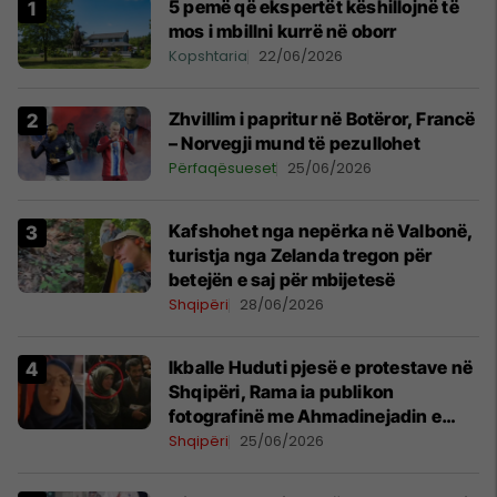
5 pemë që ekspertët këshillojnë të
mos i mbillni kurrë në oborr
Kopshtaria
22/06/2026
Zhvillim i papritur në Botëror, Francë
– Norvegji mund të pezullohet
Përfaqësueset
25/06/2026
Kafshohet nga nepërka në Valbonë,
turistja nga Zelanda tregon për
betejën e saj për mbijetesë
Shqipëri
28/06/2026
Ikballe Huduti pjesë e protestave në
Shqipëri, Rama ia publikon
fotografinë me Ahmadinejadin e
Iranit
Shqipëri
25/06/2026