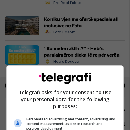
Pro Real Estate
Korriku vjen me ofertë speciale all
inclusive në Fafa
Fafa Resort
"Ku metën akllat?" - Heb’s
paralajmëron diçka të re për verën
Heb's Kosova
Jobs
Real Estate
Telegrafi asks for your consent to use
your personal data for the following
purposes:
Bau Market
Viva 
Personalised advertising and content, advertising and
content measurement, audience research and
Udhëheqës i Zyrës së Financave
Zyrtar/e Lig
services development