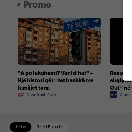
Promo
"A po takohemi? Veni dihet" –
Russell 
Një histori që rritet bashkë me
shqiptari
familjet tona
Out” në 
Viva Fresh Store
Cinest
Jobs
Real Estate