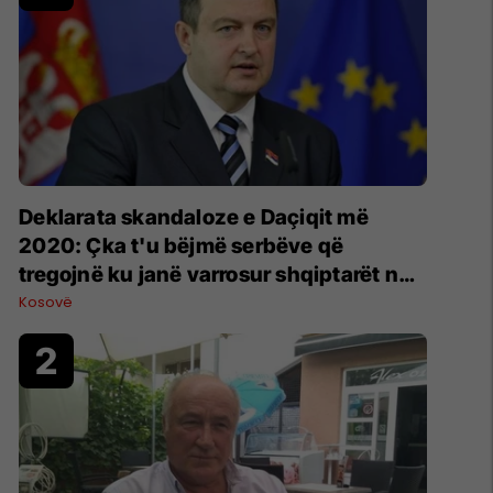
​Deklarata skandaloze e Daçiqit më
2020: Çka t'u bëjmë serbëve që
tregojnë ku janë varrosur shqiptarët në
Serbi
Kosovë