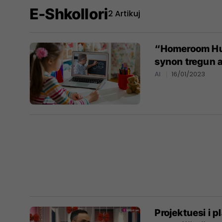
E-Shkollori
2 Artikuj
“Homeroom Hub
synon tregun 
AI
16/01/2023
Projektuesi i p