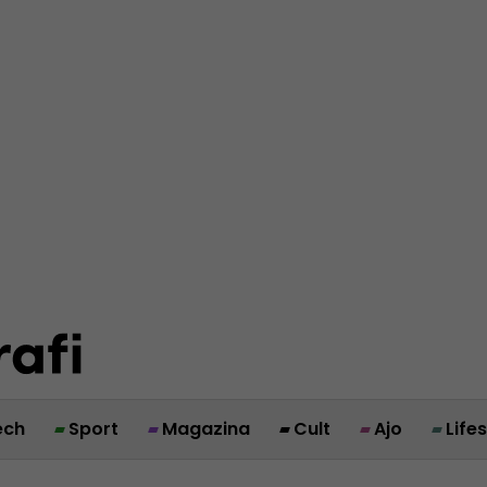
ech
Sport
Magazina
Cult
Ajo
Life