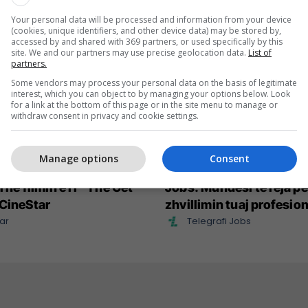
Your personal data will be processed and information from your device
(cookies, unique identifiers, and other device data) may be stored by,
accessed by and shared with 369 partners, or used specifically by this
site. We and our partners may use precise geolocation data.
List of
partners.
Some vendors may process your personal data on the basis of legitimate
interest, which you can object to by managing your options below. Look
for a link at the bottom of this page or in the site menu to manage or
withdraw consent in privacy and cookie settings.
Manage options
Consent
Crowe në rolin e një
Konkurset e javës në Tel
 në filmin e ri “The Get
Jobs: Mundësi të reja pë
CineStar
zhvillimin tuaj profesion
ar
Telegrafi Jobs