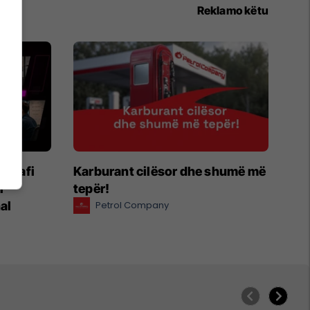
Reklamo këtu
egrafi
Karburant cilësor dhe shumë më
r
tepër!
al
Petrol Company