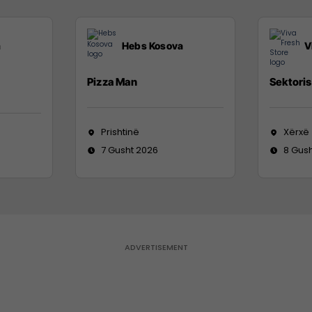
a
Hebs Kosova
V
Pizza Man
Sektoris
Prishtinë
Xërxë
7 Gusht 2026
8 Gus