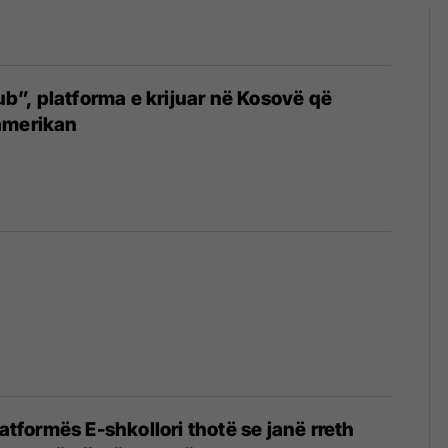
”, platforma e krijuar në Kosovë që
amerikan
latformës E-shkollori thotë se janë rreth