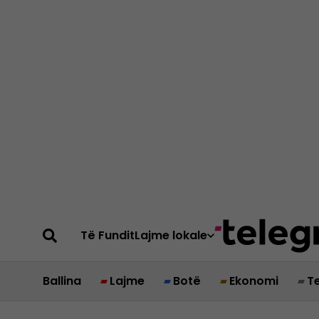
Të Fundit
Lajme lokale
Ballina
Lajme
Botë
Ekonomi
T