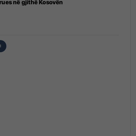
rues në gjithë Kosovën
1