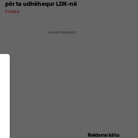
për ta udhëhequr LDK-në
Politikë
Reklamo këtu