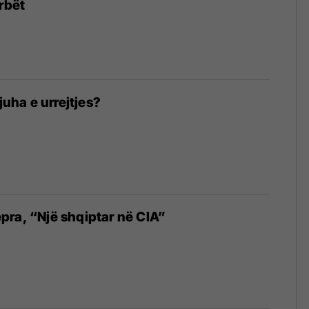
rbët
gjuha e urrejtjes?
ra, “Një shqiptar në CIA”