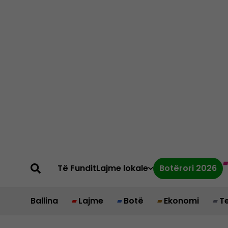
Të Fundit
Lajme lokale
Botërori 2026
Ballina
Lajme
Botë
Ekonomi
T