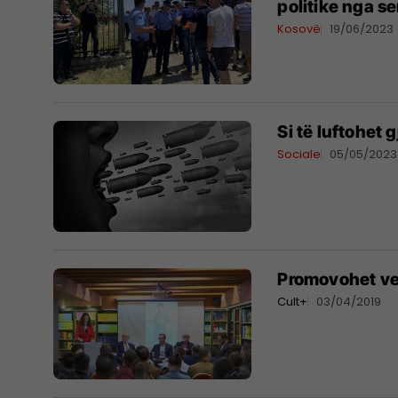
politike nga se
Kosovë
19/06/2023
Si të luftohet 
Sociale
05/05/2023
Promovohet vep
Cult+
03/04/2019