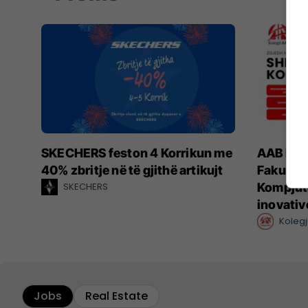
SKECHERS feston 4 Korrikun me
AAB hap 
40% zbritje në të gjithë artikujt
Fakultet
SKECHERS
Kompjut
inovativ
Kolegj
Jobs
Real Estate