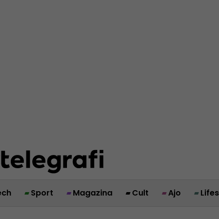
ech
Sport
Magazina
Cult
Ajo
Life