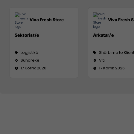
Viva Fresh Store
Viva Fresh S
Sektorist/e
Arkatar/e
Logjistikë
Shërbime te Klien
Suharekë
Viti
17 Korrik 2026
17 Korrik 2026