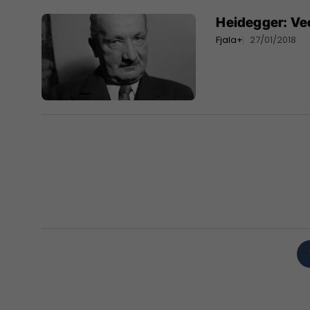
Heidegger: Veç
Fjala+
27/01/2018