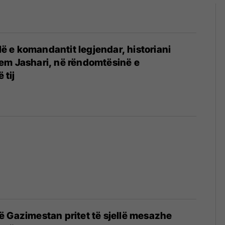
llë e komandantit legjendar, historiani
em Jashari, në rëndomtësinë e
 tij
 Gazimestan pritet të sjellë mesazhe