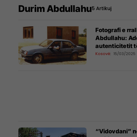
Durim Abdullahu
5 Artikuj
Fotografi e rra
Abdullahu: Ad
autenticitetit të
Kosovë
15/03/2025
“Vidovdani” në