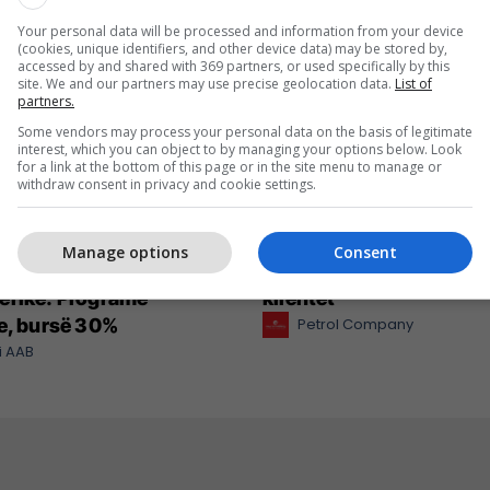
Your personal data will be processed and information from your device
(cookies, unique identifiers, and other device data) may be stored by,
accessed by and shared with 369 partners, or used specifically by this
site. We and our partners may use precise geolocation data.
List of
partners.
Some vendors may process your personal data on the basis of legitimate
interest, which you can object to by managing your options below. Look
for a link at the bottom of this page or in the site menu to manage or
withdraw consent in privacy and cookie settings.
regjistrimet në
Petrol Company vazhdo
Manage options
Consent
in e Shkencave
ofrojë cilësi dhe kursim 
erike: Programe
klientët
e, bursë 30%
Petrol Company
i AAB