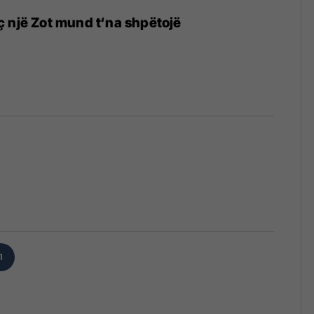
 një Zot mund t‘na shpëtojë
1