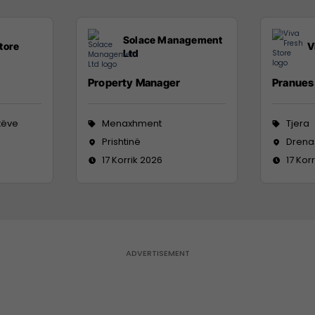
Solace Management
tore
V
Ltd
Property Manager
Pranues 
tëve
Menaxhment
Tjera
Prishtinë
Drena
17 Korrik 2026
17 Kor