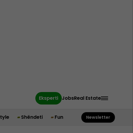
Eksperti
Jobs
Real Estate
style
Shëndeti
Fun
Newsletter