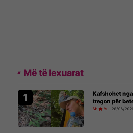
Më të lexuarat
Kafshohet nga 
tregon për bet
Shqipëri
28/06/202