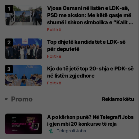
Vjosa Osmani në listën e LDK-së,
PSD me aksion: Me këtë qasje më
shumë i shkon simbolika e “Kalit të
Trojës”
Politikë
Top dhjetë kandidatët e LDK-së
për deputetë
Politikë
Kjo do të jetë top 20-shja e PDK-së
në listën zgjedhore
Politikë
Promo
Reklamo këtu
A po kërkon punë? Në Telegrafi Jobs
i gjen mbi 20 konkurse të reja
Telegrafi Jobs