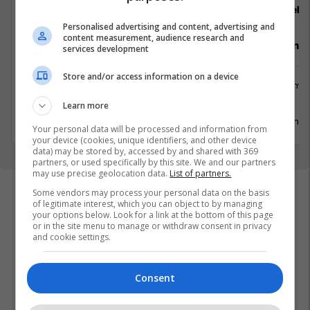
staffiX
Dekor
Personalised advertising and content, advertising and
content measurement, audience research and
Chief Operating Officer
Punëtor në
services development
Store and/or access information on a device
Menaxhment
Prodhimta
Prishtinë
Lipjan
Learn more
17 Maj 2026
11 Qershor
Your personal data will be processed and information from
your device (cookies, unique identifiers, and other device
data) may be stored by, accessed by and shared with 369
partners, or used specifically by this site. We and our partners
may use precise geolocation data.
List of partners.
Some vendors may process your personal data on the basis
of legitimate interest, which you can object to by managing
your options below. Look for a link at the bottom of this page
or in the site menu to manage or withdraw consent in privacy
and cookie settings.
Consent