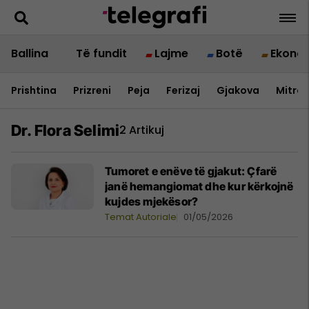
Ballina
Të fundit
Lajme
Botë
Ekono
Prishtina
Prizreni
Peja
Ferizaj
Gjakova
Mitrov
Dr. Flora Selimi
2 Artikuj
Tumoret e enëve të gjakut: Çfarë
janë hemangiomat dhe kur kërkojnë
kujdes mjekësor?
Temat Autoriale
01/05/2026