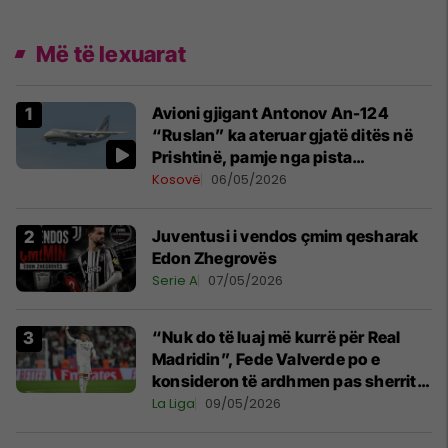
Më të lexuarat
Avioni gjigant Antonov An-124
“Ruslan” ka ateruar gjatë ditës në
Prishtinë, pamje nga pista
publikohen edhe në rrjete sociale
Kosovë
06/05/2026
Juventusi i vendos çmim qesharak
Edon Zhegrovës
Serie A
07/05/2026
“Nuk do të luaj më kurrë për Real
Madridin”, Fede Valverde po e
konsideron të ardhmen pas sherrit
me Tchouamenin
La Liga
09/05/2026