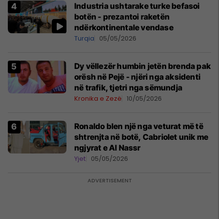
Industria ushtarake turke befasoi
botën - prezantoi raketën
ndërkontinentale vendase
Turqia
05/05/2026
Dy vëllezër humbin jetën brenda pak
orësh në Pejë - njëri nga aksidenti
në trafik, tjetri nga sëmundja
Kronika e Zezë
10/05/2026
Ronaldo blen një nga veturat më të
shtrenjta në botë, Cabriolet unik me
ngjyrat e Al Nassr
Yjet
05/05/2026