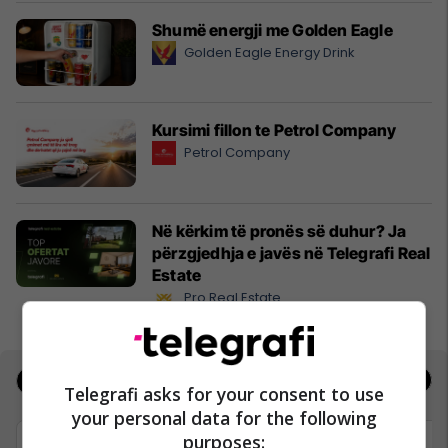
Shumë energji me Golden Eagle
Golden Eagle Energy Drink
Kursimi fillon te Petrol Company
Petrol Company
Në kërkim të pronës së duhur? Ja
përzgjedhja e javës në Telegrafi Real
Estate
Pro Real Estate
Jobs
Real Estate
Telegrafi asks for your consent to use
your personal data for the following
purposes: