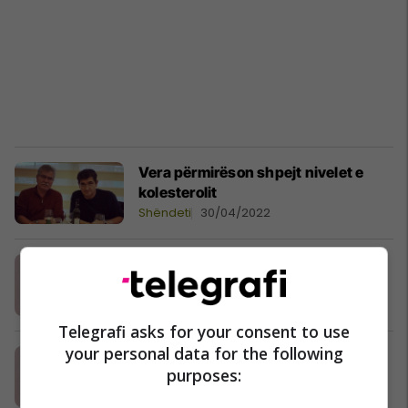
Vera përmirëson shpejt nivelet e
kolesterolit
Shëndeti
30/04/2022
Spondiliti ankilozant
Temat Autoriale
29/12/2019
Telegrafi asks for your consent to use
your personal data for the following
Artriti psoriatik
purposes:
Temat Autoriale
02/11/2019