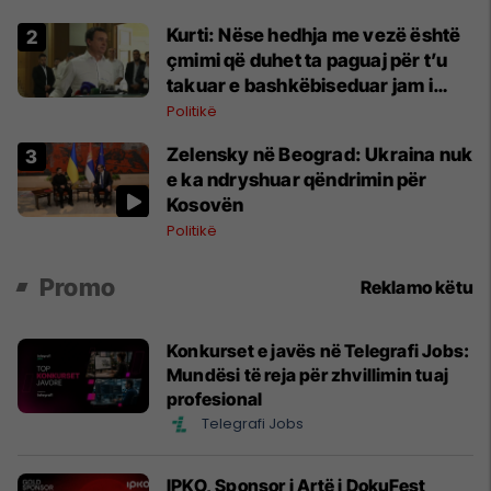
Kurti: Nëse hedhja me vezë është
çmimi që duhet ta paguaj për t’u
takuar e bashkëbiseduar jam i
lumtur ta bëj këtë
Politikë
Zelensky në Beograd: Ukraina nuk
e ka ndryshuar qëndrimin për
Kosovën
Politikë
Promo
Reklamo këtu
Konkurset e javës në Telegrafi Jobs:
Mundësi të reja për zhvillimin tuaj
profesional
Telegrafi Jobs
IPKO, Sponsor i Artë i DokuFest