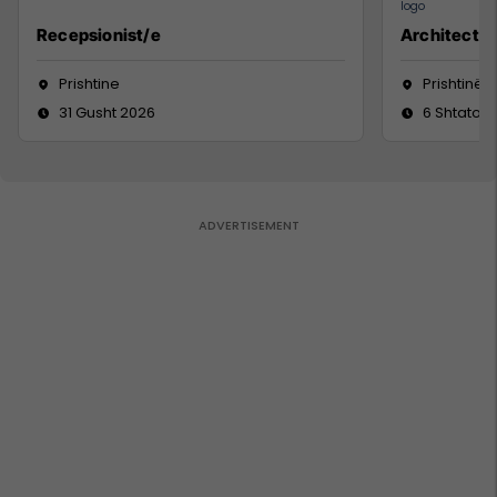
Recepsionist/e
Architect
Prishtine
Prishtinë
31 Gusht 2026
6 Shtator 