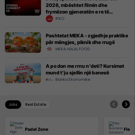
2026, mbështet filmin dhe
frymëzon gjeneratën e re të
krijuesve
IPKO
Pashtetat MEKA - zgjedhje praktike
për mëngjes, piknik dhe rrugë
MEKA HALAL FOOD
A po don me rrnu n’deti? Kursimet
mund t’ju sjellin një banesë
Banka Ekonomike
Jobs
Real Estate
Padel Zone
Flex 