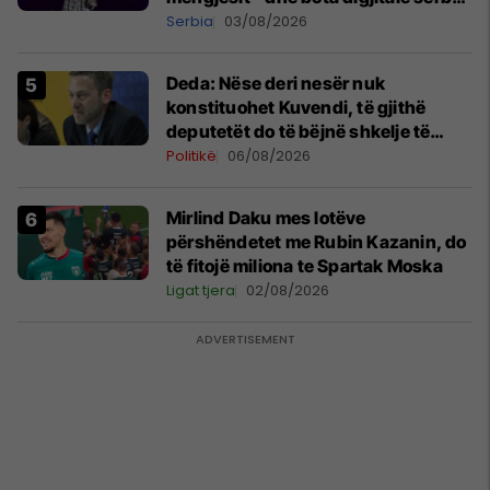
shpall gjendjen e luftës
Serbia
03/08/2026
Deda: Nëse deri nesër nuk
konstituohet Kuvendi, të gjithë
deputetët do të bëjnë shkelje të
rëndë kushtetuese
Politikë
06/08/2026
Mirlind Daku mes lotëve
përshëndetet me Rubin Kazanin, do
të fitojë miliona te Spartak Moska
Ligat tjera
02/08/2026