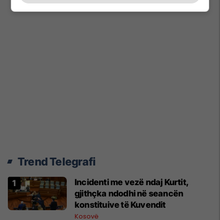
Trend Telegrafi
Incidenti me vezë ndaj Kurtit,
gjithçka ndodhi në seancën
konstituive të Kuvendit
Kosovë