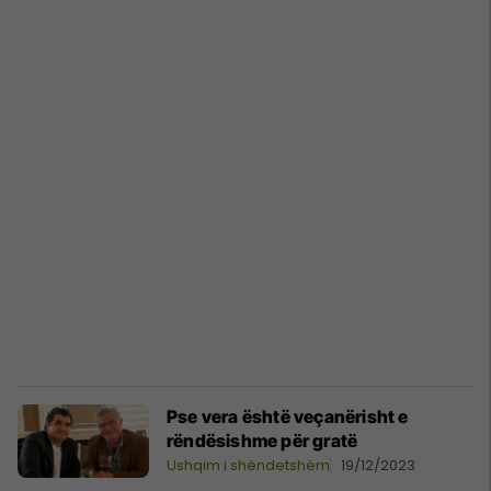
Pse vera është veçanërisht e
rëndësishme për gratë
Ushqim i shëndetshëm
19/12/2023