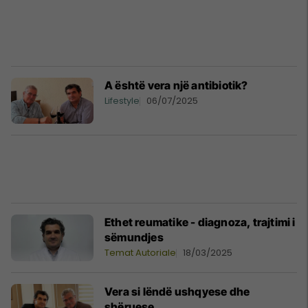
A është vera një antibiotik?
Lifestyle
06/07/2025
Ethet reumatike - diagnoza, trajtimi i
sëmundjes
Temat Autoriale
18/03/2025
Vera si lëndë ushqyese dhe
shëruese