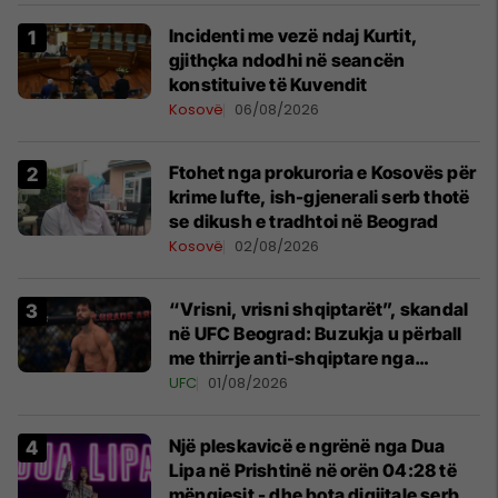
Incidenti me vezë ndaj Kurtit,
gjithçka ndodhi në seancën
konstituive të Kuvendit
Kosovë
06/08/2026
Ftohet nga prokuroria e Kosovës për
krime lufte, ish-gjenerali serb thotë
se dikush e tradhtoi në Beograd
Kosovë
02/08/2026
“Vrisni, vrisni shqiptarët”, skandal
në UFC Beograd: Buzukja u përball
me thirrje anti-shqiptare nga
tribunat
UFC
01/08/2026
Një pleskavicë e ngrënë nga Dua
Lipa në Prishtinë në orën 04:28 të
mëngjesit - dhe bota digjitale serbe