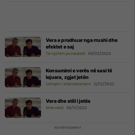
Vera e prodhuar nga rrushi dhe
efektet e saj
Të njohim produktet
09/02/2023
Konsumimi e verës në sasi të
lejuara, zgjat jetën
Ushqim i shëndetshëm
12/12/2022
Vera dhe stili i jetës
Shëndeti
08/11/2022