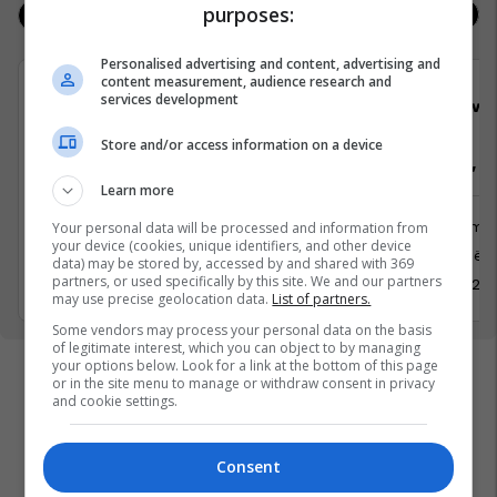
purposes:
Jobs
Real Estate
Personalised advertising and content, advertising and
content measurement, audience research and
services development
Viva Fresh Store
Viva 
Store and/or access information on a device
Arkatare, Sektorist/e
Arkatare, Se
Learn more
Shërbime te Klientëve
Shërbime 
Your personal data will be processed and information from
your device (cookies, unique identifiers, and other device
Gjilan
Prishtinë
data) may be stored by, accessed by and shared with 369
partners, or used specifically by this site. We and our partners
30 Prill 2026
30 Prill 20
may use precise geolocation data.
List of partners.
Some vendors may process your personal data on the basis
of legitimate interest, which you can object to by managing
your options below. Look for a link at the bottom of this page
or in the site menu to manage or withdraw consent in privacy
and cookie settings.
Consent