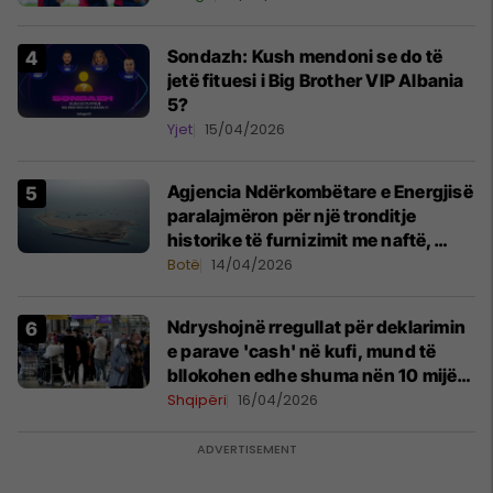
Sondazh: Kush mendoni se do të
jetë fituesi i Big Brother VIP Albania
5?
Yjet
15/04/2026
Agjencia Ndërkombëtare e Energjisë
paralajmëron për një tronditje
historike të furnizimit me naftë,
ndërsa lufta me Iranin mbyt tregjet
Botë
14/04/2026
globale
Ndryshojnë rregullat për deklarimin
e parave 'cash' në kufi, mund të
bllokohen edhe shuma nën 10 mijë
euro
Shqipëri
16/04/2026