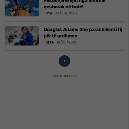
Pesëdhjetë vjet nga filmi më
qesharak në botë!
Filmi
24/03/2025
Douglas Adams dhe parashikimi i tij
për të ardhmen
Fakte
18/03/2025
1