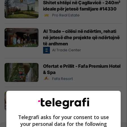
Shitet shtëpi në Çagllavicë - 240m²
ideale për jetesë familjare #14330
Pro Real Estate
Al Trade – cilësi në ndërtim, rehati
në jetesë dhe projekte që ndërtojnë
të ardhmen
Al Trade Center
Ofertat e Prillit - Fafa Premium Hotel
& Spa
Fafa Resort
Pashteta MEKA - zgjedhja praktike
për mëngjesin e fëmijëve
MEKA HALAL FOOD
Telegrafi asks for your consent to use
your personal data for the following