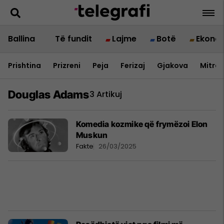
Ballina
Të fundit
Lajme
Botë
Ekono
Prishtina
Prizreni
Peja
Ferizaj
Gjakova
Mitrov
Douglas Adams
3 Artikuj
Komedia kozmike që frymëzoi Elon
Muskun
Fakte
26/03/2025