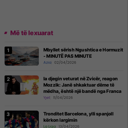
Më të lexuarat
Mbyllet sërish Ngushtica e Hormuzit
- MINUTË PAS MINUTE
Azia
02/04/2026
Ia djegin veturat në Zvicër, reagon
Mozzik: Janë shkaktuar dëme të
mëdha, është një bandë nga Franca
Yjet
11/04/2026
Tronditet Barcelona, ylli spanjoll
kërkon largimin
La Liga
13/04/2026