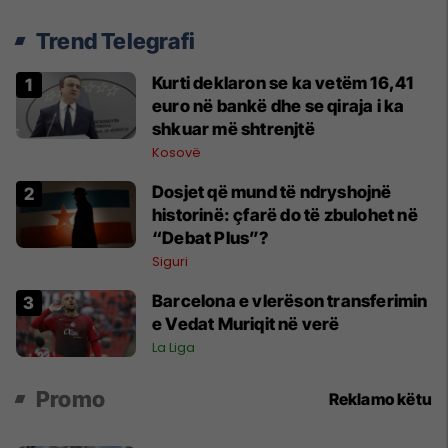
Trend Telegrafi
Kurti deklaron se ka vetëm 16,41
euro në bankë dhe se qiraja i ka
shkuar më shtrenjtë
Kosovë
Dosjet që mund të ndryshojnë
historinë: çfarë do të zbulohet në
“Debat Plus”?
Siguri
Barcelona e vlerëson transferimin
e Vedat Muriqit në verë
La Liga
Promo
Reklamo këtu