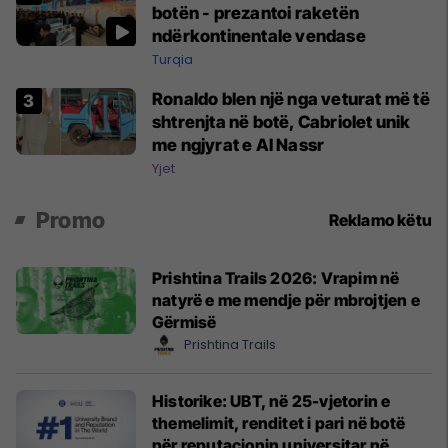
botën - prezantoi raketën
ndërkontinentale vendase
Turqia
Ronaldo blen një nga veturat më të
shtrenjta në botë, Cabriolet unik
me ngjyrat e Al Nassr
Yjet
Promo
Reklamo këtu
Prishtina Trails 2026: Vrapim në
natyrë e me mendje për mbrojtjen e
Gërmisë
Prishtina Trails
Historike: UBT, në 25-vjetorin e
themelimit, renditet i pari në botë
për reputacionin universitar në