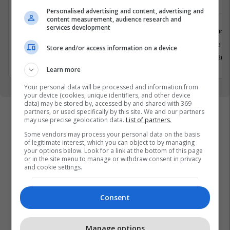
SDR dhe Cognitive Radio
Personalised advertising and content, advertising and
content measurement, audience research and
services development
Marketing
Trajnim dhe Konsulencë
Kosovë
Kosovë
Store and/or access information on a device
21 Maj 202
14 Maj 2026
Learn more
Your personal data will be processed and information from
your device (cookies, unique identifiers, and other device
data) may be stored by, accessed by and shared with 369
partners, or used specifically by this site. We and our partners
may use precise geolocation data.
List of partners.
Some vendors may process your personal data on the basis
of legitimate interest, which you can object to by managing
your options below. Look for a link at the bottom of this page
or in the site menu to manage or withdraw consent in privacy
and cookie settings.
Consent
Manage options