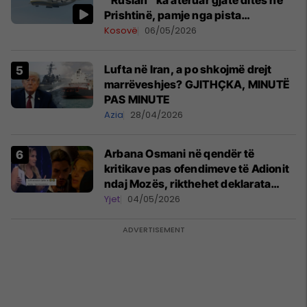
“Ruslan” ka ateruar gjatë ditës në
Prishtinë, pamje nga pista
publikohen edhe në rrjete sociale
Kosovë
06/05/2026
Lufta në Iran, a po shkojmë drejt
marrëveshjes? GJITHÇKA, MINUTË
PAS MINUTE
Azia
28/04/2026
Arbana Osmani në qendër të
kritikave pas ofendimeve të Adionit
ndaj Mozës, rikthehet deklarata
‘Është emision tjetër ai’
Yjet
04/05/2026