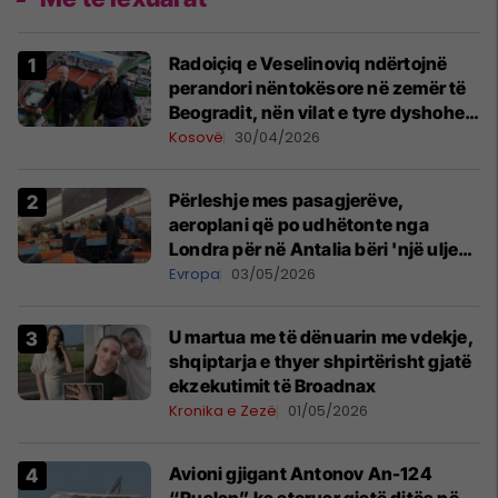
Radoiçiq e Veselinoviq ndërtojnë
perandori nëntokësore në zemër të
Beogradit, nën vilat e tyre dyshohet
se po bëjnë bunkerë
Kosovë
30/04/2026
Përleshje mes pasagjerëve,
aeroplani që po udhëtonte nga
Londra për në Antalia bëri 'një ulje
emergjente' në Prishtinë
Evropa
03/05/2026
U martua me të dënuarin me vdekje,
shqiptarja e thyer shpirtërisht gjatë
ekzekutimit të Broadnax
Kronika e Zezë
01/05/2026
Avioni gjigant Antonov An-124