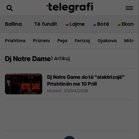
Ballina
Të fundit
Lajme
Botë
Ekono
Prishtina
Prizreni
Peja
Ferizaj
Gjakova
Mitrov
Dj Notre Dame
1 Artikuj
Dj Notre Dame do të "elektrizojë"
Prishtinën me 10 Prill
Muzikë
03/04/2026