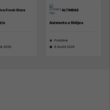
iva Fresh Store
ALTINBAS
t/e
Asistente e Shitjes
j
Prishtinë
rik 2026
8 Gusht 2026