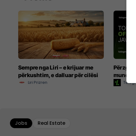
Sempre nga Liri – e krijuar me
Përzgjed
përkushtim, e dalluar për cilësi
mundësi
Liri Prizren
Telegr
Jobs
Real Estate