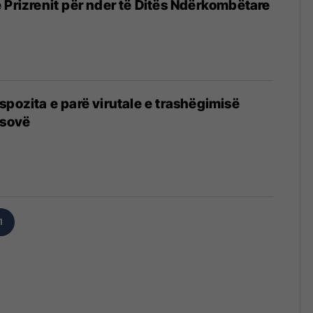
 Prizrenit për nder të Ditës Ndërkombëtare
spozita e parë virutale e trashëgimisë
osovë
1