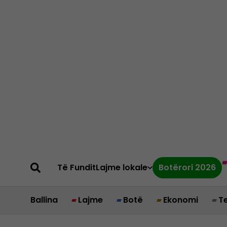
Të Fundit
Lajme lokale
Botërori 2026
Ballina
Lajme
Botë
Ekonomi
T