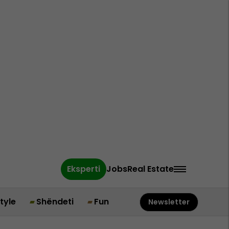
Eksperti
Jobs
Real Estate
style
Shëndeti
Fun
Newsletter