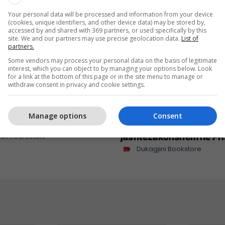
Your personal data will be processed and information from your device
(cookies, unique identifiers, and other device data) may be stored by,
accessed by and shared with 369 partners, or used specifically by this
site. We and our partners may use precise geolocation data.
List of
partners.
Some vendors may process your personal data on the basis of legitimate
interest, which you can object to by managing your options below. Look
for a link at the bottom of this page or in the site menu to manage or
withdraw consent in privacy and cookie settings.
hja javore: katër
BookFest vazhdon rrugë
Manage options
Consent
 për banim dhe investim
Gjilan pas suksesit të
afi Real Estate
jashtëzakonshëm në Pri
Dukagjini Bookstore