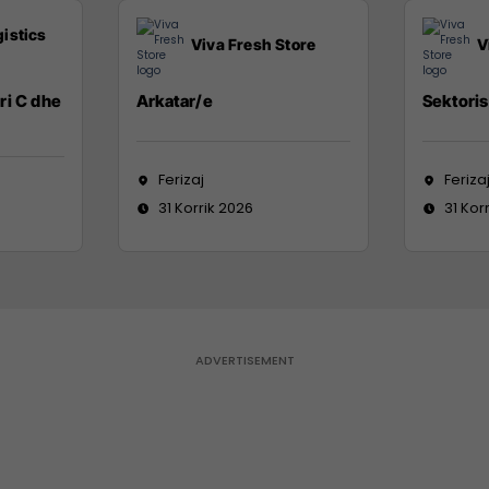
istics
Viva Fresh Store
V
ri C dhe
Arkatar/e
Sektoris
Ferizaj
Feriza
31 Korrik 2026
31 Kor