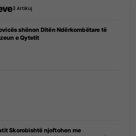
eve
3 Artikuj
ovicës shënon Ditën Ndërkombëtare të
eun e Qytetit
atit Skorobishtë njoftohen me