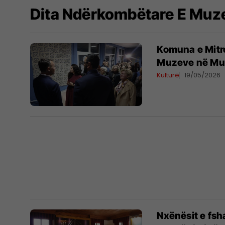
Dita Ndërkombëtare E Muz
Komuna e Mitr
Muzeve në Muz
Kulturë
19/05/2026
Nxënësit e fsh