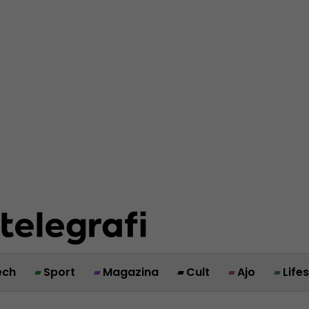
ech
Sport
Magazina
Cult
Ajo
Life