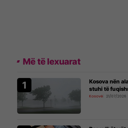
Më të lexuarat
Kosova nën al
stuhi të fuqis
Kosovë
21/07/2026