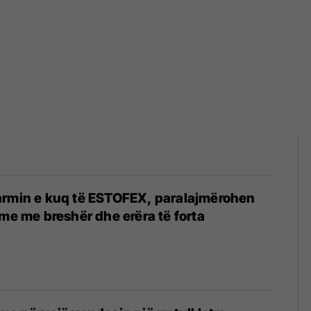
armin e kuq të ESTOFEX, paralajmërohen
hme me breshër dhe erëra të forta