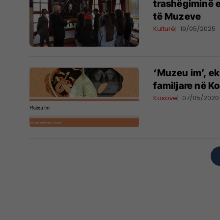
trashëgiminë e
të Muzeve
Kulturë
19/05/2025
‘Muzeu im’, ek
familjare në K
Kosovë
07/05/2020