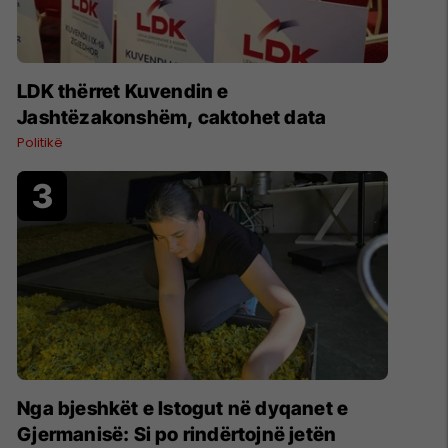
LDK thërret Kuvendin e
Jashtëzakonshëm, caktohet data
Politikë
Nga bjeshkët e Istogut në dyqanet e
Gjermanisë: Si po rindërtojnë jetën