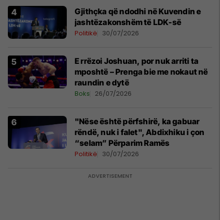
Gjithçka që ndodhi në Kuvendin e
jashtëzakonshëm të LDK-së
Politikë
30/07/2026
E rrëzoi Joshuan, por nuk arriti ta
mposhtë – Prenga bie me nokaut në
raundin e dytë
Boks
26/07/2026
"Nëse është përfshirë, ka gabuar
rëndë, nuk i falet", Abdixhiku i çon
“selam” Përparim Ramës
Politikë
30/07/2026