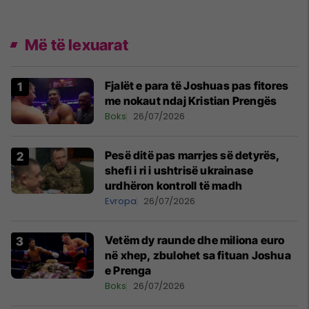
Më të lexuarat
Fjalët e para të Joshuas pas fitores
me nokaut ndaj Kristian Prengës
Boks
26/07/2026
Pesë ditë pas marrjes së detyrës,
shefi i ri i ushtrisë ukrainase
urdhëron kontroll të madh
Evropa
26/07/2026
Vetëm dy raunde dhe miliona euro
në xhep, zbulohet sa fituan Joshua
e Prenga
Boks
26/07/2026