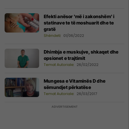
Efekti anësor 'më i zakonshëm' i
statinave te të moshuarit dhe te
gratë
Shëndeti
01/06/2022
Dhimbja e muskujve, shkaqet dhe
opsionet e trajtimit
Temat Autoriale
26/02/2022
Mungesa e Vitaminës D dhe
sëmundjet përkatëse
Temat Autoriale
26/03/2017