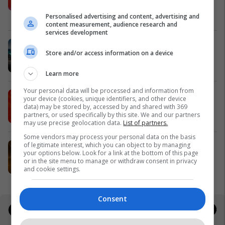
shpërblime instant!
Meridian
Personalised advertising and content, advertising and
content measurement, audience research and
services development
Zgjidhni një nga katër modelet tuaja
Store and/or access information on a device
të preferuara Peugeot
Peugot Kosova
Learn more
Your personal data will be processed and information from
IPKO vazhdon partneritetin me
your device (cookies, unique identifiers, and other device
Sunny Hill Festival 2026
data) may be stored by, accessed by and shared with 369
partners, or used specifically by this site. We and our partners
IPKO
may use precise geolocation data.
List of partners.
Some vendors may process your personal data on the basis
of legitimate interest, which you can object to by managing
EXPO DIASPORA 2026 mbahet më
your options below. Look for a link at the bottom of this page
3, 4 dhe 5 gusht në Prishtinë
or in the site menu to manage or withdraw consent in privacy
Expo Prishtina
and cookie settings.
Consent
Jobs
Real Estate