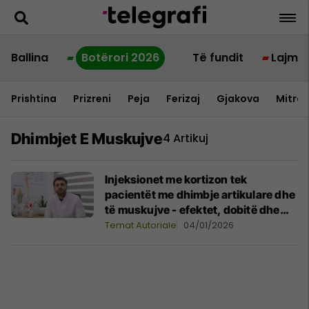
Ballina
Botërori 2026
Të fundit
Lajme
Prishtina
Prizreni
Peja
Ferizaj
Gjakova
Mitrov
Dhimbjet E Muskujve
4 Artikuj
Injeksionet me kortizon tek
pacientët me dhimbje artikulare dhe
të muskujve - efektet, dobitë dhe
komplikimet
Temat Autoriale
04/01/2026