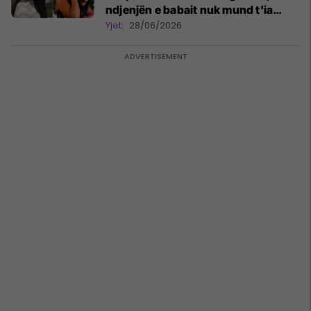
ndjenjën e babait nuk mund t'ia
plotësosh kurrë
Yjet
28/06/2026