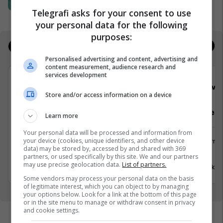
Popeyes
Telegrafi asks for your consent to use
your personal data for the following
purposes:
Jobs
Real Estate
Personalised advertising and content, advertising and
content measurement, audience research and
services development
Viva Fresh Store
Viva 
Store and/or access information on a device
Sektorist/e
Arkatar/e
Learn more
Your personal data will be processed and information from
your device (cookies, unique identifiers, and other device
Logjistikë
Shërbime 
data) may be stored by, accessed by and shared with 369
Suharekë
Viti
partners, or used specifically by this site. We and our partners
may use precise geolocation data.
List of partners.
17 Korrik 2026
17 Korrik 
Some vendors may process your personal data on the basis
of legitimate interest, which you can object to by managing
your options below. Look for a link at the bottom of this page
or in the site menu to manage or withdraw consent in privacy
and cookie settings.