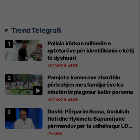
Trend Telegrafi
Policia kërkon ndihmën e
qytetarëve për identifikimin e këtij
të dyshuari
Kronika e Zezë
Pamjet e kamerave zbardhin
përleshjen mes familjarëve ku
mbetën të plagosur katër persona
Kronika e Zezë
Dushi: Përparim Rama, Avdullah
Hoti dhe Hykmete Bajrami janë
përmendur për ta udhëhequr LDK-
në
Politikë