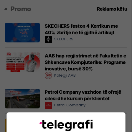
Promo
Reklamo këtu
SKECHERS feston 4 Korrikun me
40% zbritje në të gjithë artikujt
SKECHERS
AAB hap regjistrimet në Fakultetin e
Shkencave Kompjuterike: Programe
inovative, bursë 30%
Kolegji AAB
Petrol Company vazhdon të ofrojë
cilësi dhe kursim për klientët
Petrol Company
Shija më e re e verës në Popeyes ka
arritur: Lime & Jalapeño