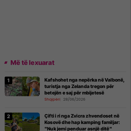
Më të lexuarat
Kafshohet nga nepërka në Valbonë,
turistja nga Zelanda tregon për
betejën e saj për mbijetesë
Shqipëri
28/06/2026
Çifti i ri nga Zvicra zhvendoset në
Kosovë dhe hap kamping familjar:
"Nuk jemi penduar asnjë ditë"