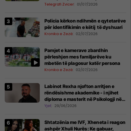
Telegrafi Zvicer
01/07/2026
Policia kërkon ndihmën e qytetarëve
për identifikimin e këtij të dyshuari
Kronika e Zezë
02/07/2026
Pamjet e kamerave zbardhin
përleshjen mes familjarëve ku
mbetën të plagosur katër persona
Kronika e Zezë
02/07/2026
Labinot Rexha njofton arritjen e
rëndësishme akademike - i njihet
diploma e masterit në Psikologji në
Zvicër
Yjet
29/06/2026
Shtatzënia me IVF, Xheneta i reagon
ashpër Xhuli Nurës: Ke gabuar,