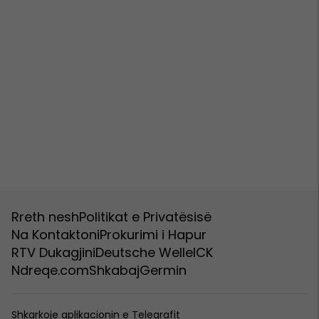
Rreth nesh
Politikat e Privatësisë
Na Kontaktoni
Prokurimi i Hapur
RTV Dukagjini
Deutsche Welle
ICK
Ndreqe.com
Shkabaj
Germin
Shkarkoje aplikacionin e Telegrafit