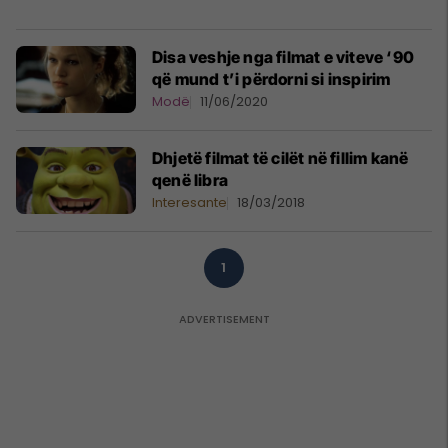
Disa veshje nga filmat e viteve ‘90
që mund t’i përdorni si inspirim
Modë
11/06/2020
Dhjetë filmat të cilët në fillim kanë
qenë libra
Interesante
18/03/2018
1