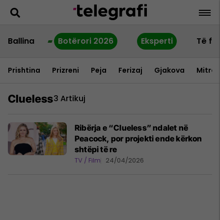
Ballina
Botërori 2026
Eksperti
Të fu
Prishtina
Prizreni
Peja
Ferizaj
Gjakova
Mitrov
Clueless
3 Artikuj
Ribërja e “Clueless” ndalet në
Peacock, por projekti ende kërkon
shtëpi të re
TV / Film
24/04/2026