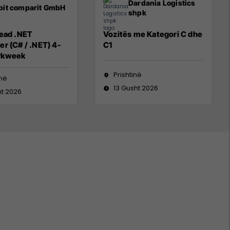
Dardania Logistics
pit comparit GmbH
shpk
Lead .NET
Vozitës me Kategori C dhe
r (C# / .NET) 4-
C1
rkweek
Prishtinë
inë
13 Gusht 2026
ht 2026