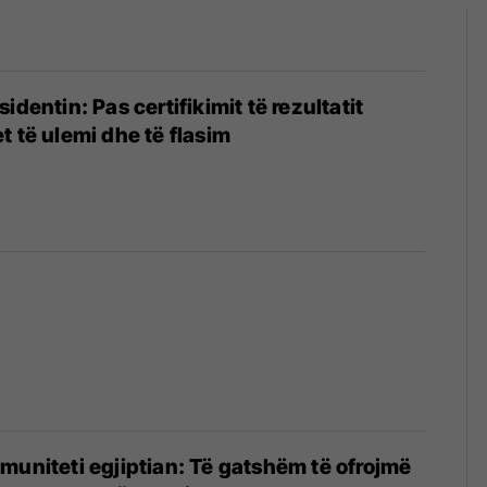
identin: Pas certifikimit të rezultatit
t të ulemi dhe të flasim
omuniteti egjiptian: Të gatshëm të ofrojmë