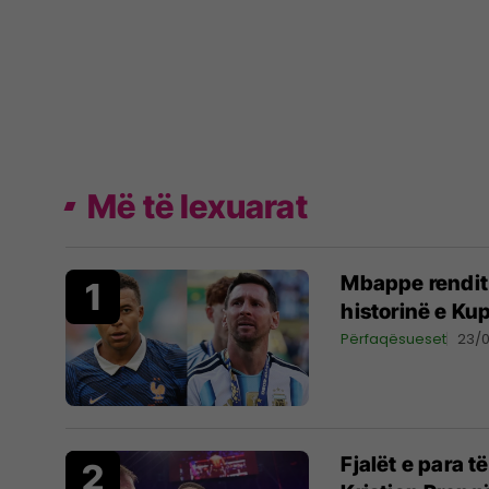
Më të lexuarat
Mbappe rendit 
historinë e Ku
Përfaqësueset
23/
Fjalët e para 