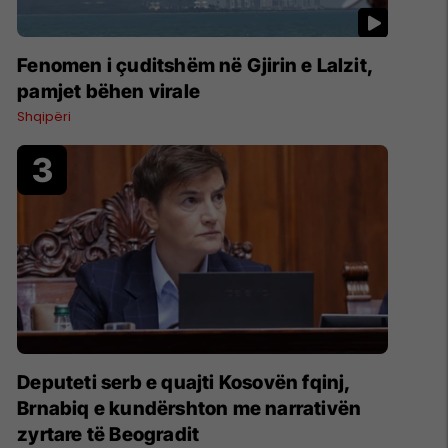
Fenomen i çuditshëm në Gjirin e Lalzit,
pamjet bëhen virale
Shqipëri
Deputeti serb e quajti Kosovën fqinj,
Brnabiq e kundërshton me narrativën
zyrtare të Beogradit