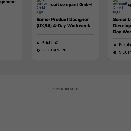
agement
cpit comparit GmbH
c
Senior Product Designer
Senior 
(UX/UI) 4-Day Workweek
Develope
Day Wo
Prishtinë
Prisht
7 Gusht 2026
5 Gus