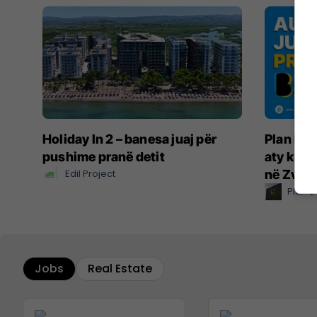
Holiday In 2 – banesa juaj për
Plan B –
pushime pranë detit
aty ku ë
Edil Project
në Zvicë
Plan B
Jobs
Real Estate