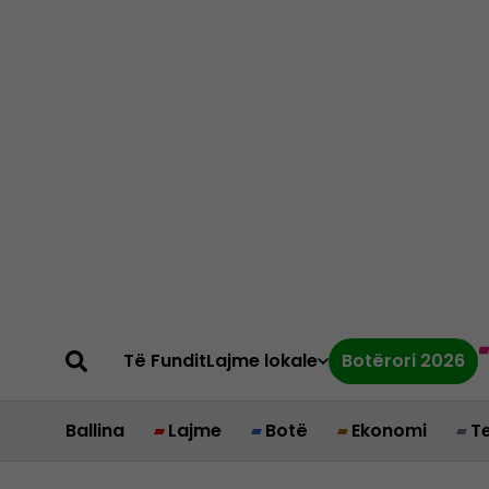
Të Fundit
Lajme lokale
Botërori 2026
Ballina
Lajme
Botë
Ekonomi
T