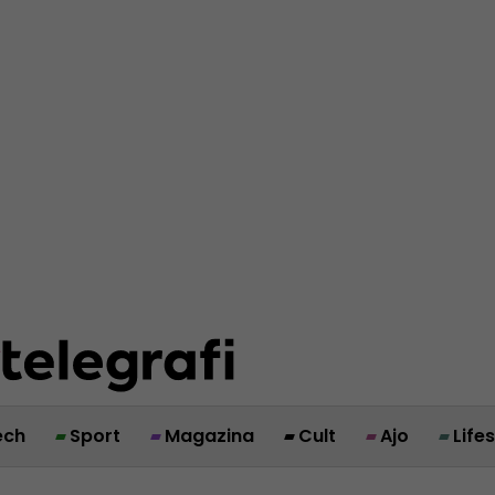
ech
Sport
Magazina
Cult
Ajo
Life