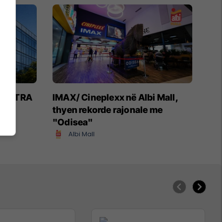
 NOVATRA
IMAX/ Cineplexx në Albi Mall,
thyen rekorde rajonale me
"Odisea"
Albi Mall