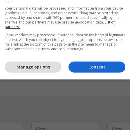
Your personal data will be processed and information from your device
(cookies, unique identifiers, and other device data) may be stored by,
accessed by and shared with 369 partners, or used specifically by this
site. We and our partners may use precise geolocation data.
List of
partners.
Some vendors may process your personal data on the basis of legitimate
interest, which you can object to by managing your options below. Look
for a link at the bottom of this page or in the site menu to manage or
withdraw consent in privacy and cookie settings.
 reklamoni biznesin tuaj
Sigurimi i biznesit me
shtë audienca shqiptare
Vermögensberatung AG
Manage options
Consent
r
NOVATRA