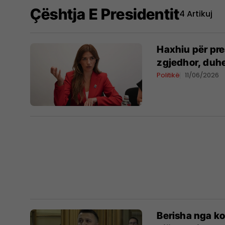
Çështja E Presidentit
4 Artikuj
Haxhiu për pres
zgjedhor, duhe
Politikë
11/06/2026
​Berisha nga k