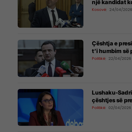
një kandidat k
Kosovë
24/04/202
​Çështja e pres
t’i humbim së 
Politikë
22/04/2026
Lushaku-Sadriu
çështjes së pr
Politikë
02/04/2026