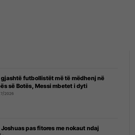
gjashtë futbollistët më të mëdhenj në
pës së Botës, Messi mbetet i dyti
07/2026
të Joshuas pas fitores me nokaut ndaj