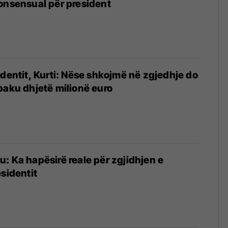
onsensual për president
6
identit, Kurti: Nëse shkojmë në zgjedhje do
paku dhjetë milionë euro
: Ka hapësirë reale për zgjidhjen e
esidentit