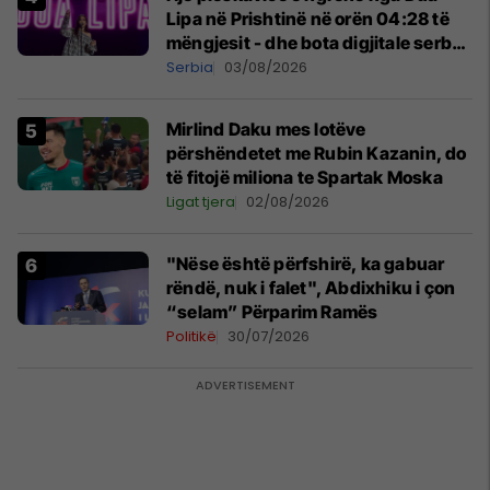
Lipa në Prishtinë në orën 04:28 të
mëngjesit - dhe bota digjitale serbe
shpall gjendjen e luftës
Serbia
03/08/2026
Mirlind Daku mes lotëve
përshëndetet me Rubin Kazanin, do
të fitojë miliona te Spartak Moska
Ligat tjera
02/08/2026
"Nëse është përfshirë, ka gabuar
rëndë, nuk i falet", Abdixhiku i çon
“selam” Përparim Ramës
Politikë
30/07/2026