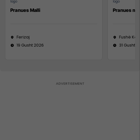
Pranues Malli
Pranues mal
Ferizaj
Fushë Ko
19 Gusht 2026
31 Gusht 2