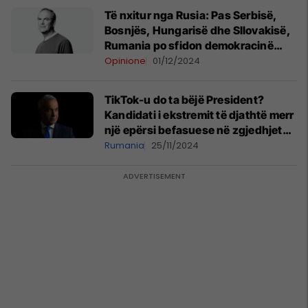
Të nxitur nga Rusia: Pas Serbisë,
Bosnjës, Hungarisë dhe Sllovakisë,
Rumania po sfidon demokracinë
evropiane
Opinione
01/12/2024
TikTok-u do ta bëjë President?
Kandidati i ekstremit të djathtë merr
një epërsi befasuese në zgjedhjet
presidenciale të Rumanisë
Rumania
25/11/2024