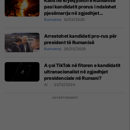
Kaos në kryeqytetin e Rumanisë
pasi kandidatit prorus i ndalohet
pjesëmarrja në zgjedhjet
presidenciale
Rumania
10/03/2025
Arrestohet kandidati pro-rus për
president të Rumanisë
Rumania
26/02/2025
A çoi TikTok në fitoren e kandidatit
ultranacionalist në zgjedhjet
presidenciale në Rumani?
AI
23/12/2024