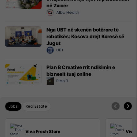
në Zvicër
Alba Health
Nga UBT në skenën botërore të
robotikës: Kosova drejt Koresë së
Jugut
UBT
Plan B Creative rrit ndikimin e
biznesit tuaj online
Plan B
Jobs
Real Estate
Viva Fresh Store
Viva 