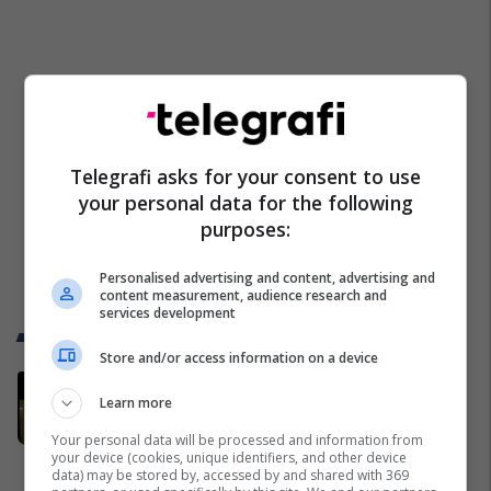
Telegrafi asks for your consent to use
your personal data for the following
purposes:
Personalised advertising and content, advertising and
content measurement, audience research and
services development
Trend Telegrafi
Store and/or access information on a device
Kurti pas takimit me Abdixhikun:
Learn more
Nuk kemi marrëveshje politike me
LDK-në
Your personal data will be processed and information from
your device (cookies, unique identifiers, and other device
Politikë
data) may be stored by, accessed by and shared with 369