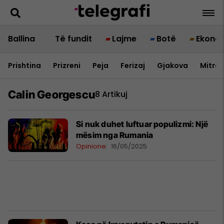
Ballina
Të fundit
Lajme
Botë
Ekono
Prishtina
Prizreni
Peja
Ferizaj
Gjakova
Mitrov
Calin Georgescu
8 Artikuj
Si nuk duhet luftuar populizmi: Një
mësim nga Rumania
Opinione
16/05/2025