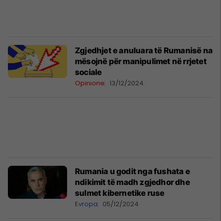
Zgjedhjet e anuluara të Rumanisë na
mësojnë për manipulimet në rrjetet
sociale
Opinione
13/12/2024
Rumania u godit nga fushata e
ndikimit të madh zgjedhor dhe
sulmet kibernetike ruse
Evropa
05/12/2024