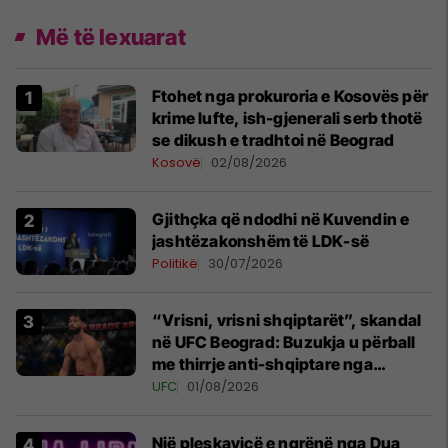
Më të lexuarat
Ftohet nga prokuroria e Kosovës për
krime lufte, ish-gjenerali serb thotë
se dikush e tradhtoi në Beograd
Kosovë
02/08/2026
Gjithçka që ndodhi në Kuvendin e
jashtëzakonshëm të LDK-së
Politikë
30/07/2026
“Vrisni, vrisni shqiptarët”, skandal
në UFC Beograd: Buzukja u përball
me thirrje anti-shqiptare nga
tribunat
UFC
01/08/2026
Një pleskavicë e ngrënë nga Dua