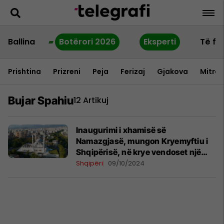
Ballina
Botërori 2026
Eksperti
Të fu
Prishtina
Prizreni
Peja
Ferizaj
Gjakova
Mitrov
Bujar Spahiu
12 Artikuj
Inaugurimi i xhamisë së
Namazgjasë, mungon Kryemyftiu i
Shqipërisë, në krye vendoset një
imam turk
Shqipëri
09/10/2024