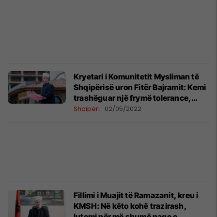
Kryetari i Komunitetit Mysliman të
Shqipërisë uron Fitër Bajramit: Kemi
trashëguar një frymë tolerance,
harmonie dhe vetëvendosje
Shqipëri
02/05/2022
Fillimi i Muajit të Ramazanit, kreu i
KMSH: Në këto kohë trazirash,
lutemi për më shumë paqe e