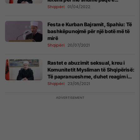
solidaritet
Shqipëri
01/04/2022
Festa e Kurban Bajramit, Spahiu: Të
bashkëpunojmë për një botë më të
mirë
Shqipëri
20/07/2021
Rastet e abuzimit seksual, kreu i
Komunitetit Mysliman të Shqipërisë:
Të papranueshme, duhet reagim i
mbarë shoqërisë
Shqipëri
23/05/2021