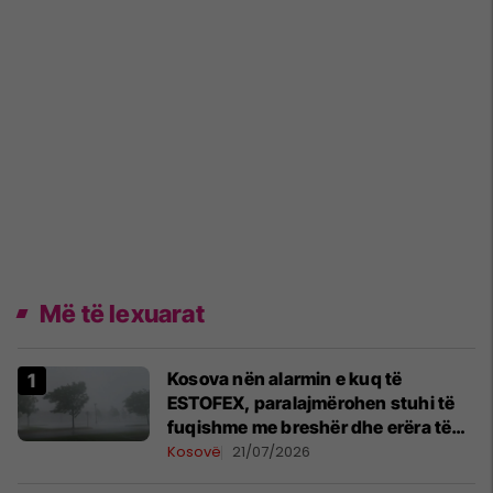
Më të lexuarat
Kosova nën alarmin e kuq të
ESTOFEX, paralajmërohen stuhi të
fuqishme me breshër dhe erëra të
forta
Kosovë
21/07/2026