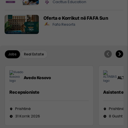
Cacttus Education
Oferta e Korrikut në FAFA Sun
Fafa Resorts
Jobs
Real Estate
Avedo Kosovo
ALTI
Recepsioniste
Asistente e
Prishtinë
Prishtinë
31 Korrik 2026
8 Gusht 2