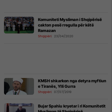
Komuniteti Mysliman i Shqipërisë
cakton pesë rregulla për këtë
Ramazan
Shqipëri
23/04/2020
KMSH shkarkon nga detyra myftiun
e Tiranës, Ylli Gurra
Shqipëri
07/07/2019
Bujar Spahiu kryetar i ri Komunitetit
Mysliman të Shqipërisë