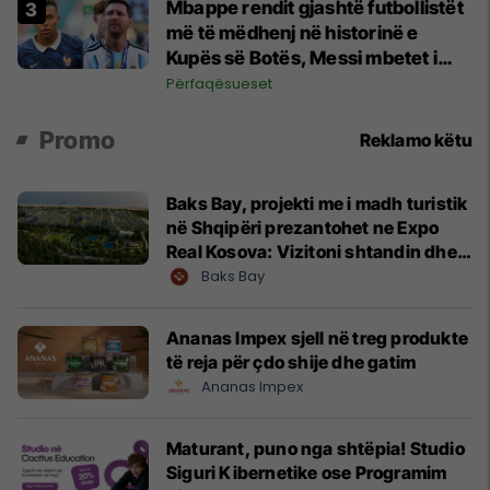
Mbappe rendit gjashtë futbollistët
më të mëdhenj në historinë e
Kupës së Botës, Messi mbetet i
dyti
Përfaqësueset
Promo
Reklamo këtu
Baks Bay, projekti me i madh turistik
në Shqipëri prezantohet ne Expo
Real Kosova: Vizitoni shtandin dhe
zbuloni mundësitë e investimit
Baks Bay
Ananas Impex sjell në treg produkte
të reja për çdo shije dhe gatim
Ananas Impex
Maturant, puno nga shtëpia! Studio
Siguri Kibernetike ose Programim