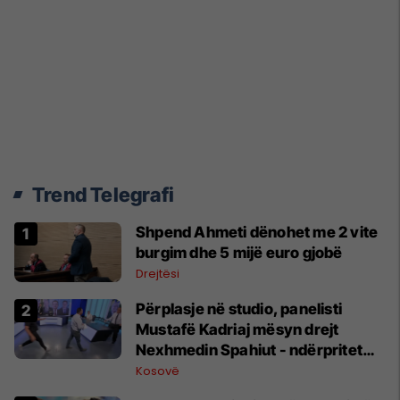
Trend Telegrafi
Shpend Ahmeti dënohet me 2 vite
burgim dhe 5 mijë euro gjobë
Drejtësi
Përplasje në studio, panelisti
Mustafë Kadriaj mësyn drejt
Nexhmedin Spahiut - ndërpritet
transmetimi
Kosovë