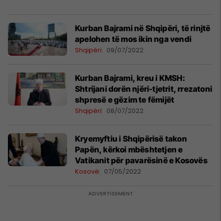
Kurban Bajrami në Shqipëri, të rinjtë
apelohen të mos ikin nga vendi
Shqipëri
09/07/2022
Kurban Bajrami, kreu i KMSH:
Shtrijani dorën njëri-tjetrit, rrezatoni
shpresë e gëzim te fëmijët
Shqipëri
08/07/2022
Kryemyftiu i Shqipërisë takon
Papën, kërkoi mbështetjen e
Vatikanit për pavarësinë e Kosovës
Kosovë
07/05/2022