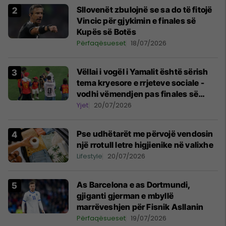
Sllovenët zbulojnë se sa do të fitojë
Vincic për gjykimin e finales së
Kupës së Botës
Përfaqësueset
18/07/2026
Vëllai i vogël i Yamalit është sërish
tema kryesore e rrjeteve sociale -
vodhi vëmendjen pas finales së
Kupës së Botës
Yjet
20/07/2026
Pse udhëtarët me përvojë vendosin
një rrotull letre higjienike në valixhe
Lifestyle
20/07/2026
As Barcelona e as Dortmundi,
gjiganti gjerman e mbyllë
marrëveshjen për Fisnik Asllanin
Përfaqësueset
19/07/2026