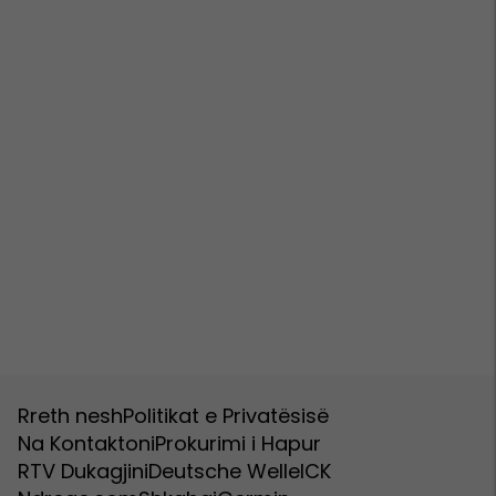
Rreth nesh
Politikat e Privatësisë
Na Kontaktoni
Prokurimi i Hapur
RTV Dukagjini
Deutsche Welle
ICK