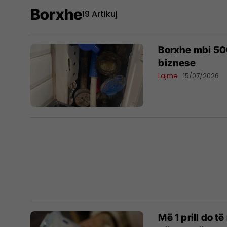
Borxhe
19 Artikuj
Borxhe mbi 500
biznese
Lajme
15/07/2026
Më 1 prill do t