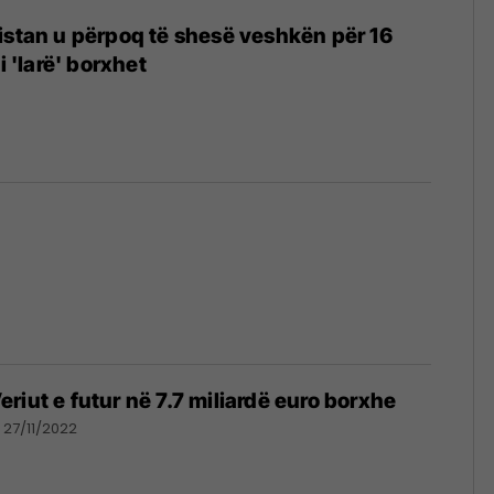
istan u përpoq të shesë veshkën për 16
i 'larë' borxhet
riut e futur në 7.7 miliardë euro borxhe
27/11/2022