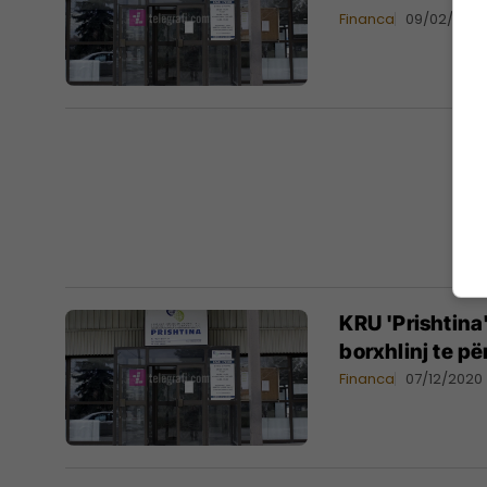
Financa
09/02/2021
​KRU 'Prishtin
borxhlinj te p
Financa
07/12/2020