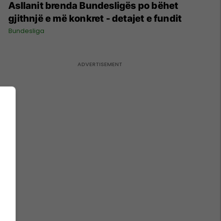
Asllanit brenda Bundesligës po bëhet
gjithnjë e më konkret - detajet e fundit
Bundesliga