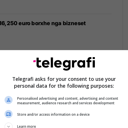
16,250 euro borxhe nga bizneset
dministratës Tatimore, konfiskohen rreth 1
suri
Telegrafi asks for your consent to use your
personal data for the following purposes:
Personalised advertising and content, advertising and content
measurement, audience research and services development
Store and/or access information on a device
' dërgon te përmbaruesit privat rreth 1,000
linjve
Learn more