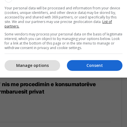
Your personal data will be processed and information from your device
(cookies, unique identifiers, and other device data) may be stored by,
accessed by and shared with 369 partners, or used specifically by this
site. We and our partners may use precise geolocation data.
List of
partners.
Some vendors may process your personal data on the basis of legitimate
interest, which you can object to by managing your options below. Look
for a link at the bottom of this page or in the site menu to manage or
withdraw consent in privacy and cookie settings.
Manage options
Consent
a' nis me procedimin e konsumatorëve
ërmbaruesit privat