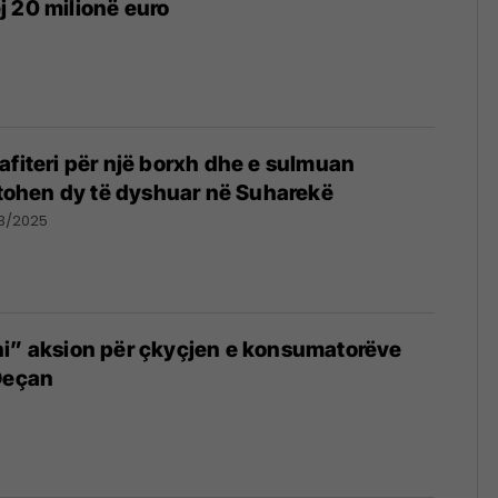
 20 milionë euro
5
afiteri për një borxh dhe e sulmuan
estohen dy të dyshuar në Suharekë
03/2025
ni” aksion për çkyçjen e konsumatorëve
Deçan