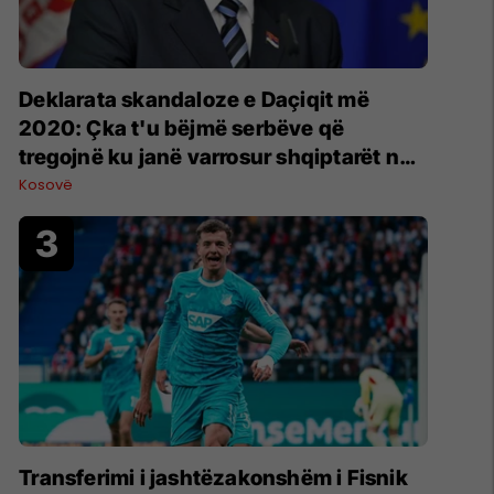
​Deklarata skandaloze e Daçiqit më
2020: Çka t'u bëjmë serbëve që
tregojnë ku janë varrosur shqiptarët në
Serbi
Kosovë
Transferimi i jashtëzakonshëm i Fisnik