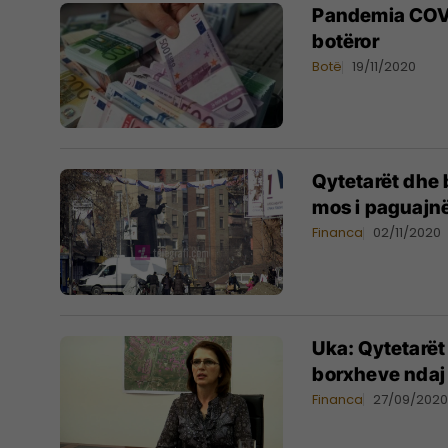
Pandemia COVID
botëror
Botë
19/11/2020
Qytetarët dhe 
mos i paguajnë 
Financa
02/11/2020
Uka: Qytetarët
borxheve ndaj
Financa
27/09/202