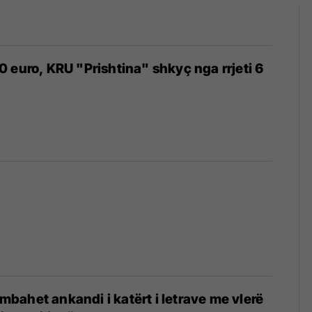
 euro, KRU "Prishtina" shkyç nga rrjeti 6
ë mbahet ankandi i katërt i letrave me vlerë