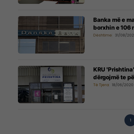
​Banka më e m
borxhin e 106 
Dështime
31/08/20
KRU 'Prishtina'
dërgojmë te p
Të Tjera
18/06/2020
1