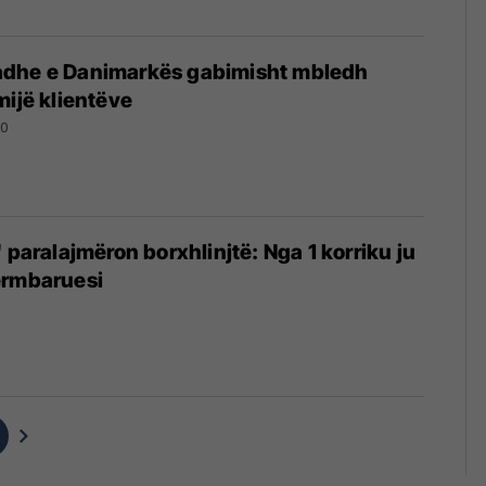
adhe e Danimarkës gabimisht mbledh
mijë klientëve
20
 paralajmëron borxhlinjtë: Nga 1 korriku ju
ërmbaruesi