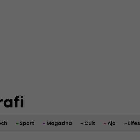
ech
Sport
Magazina
Cult
Ajo
Life