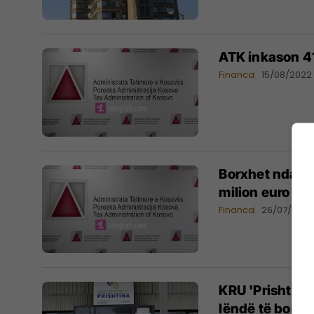
ATK inkason 4
Financa
15/08/2022
Borxhet ndaj A
milion euro pa
Financa
26/07/2021
KRU 'Prishtina
lëndë të borxh