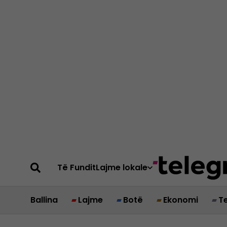
Të Fundit
Lajme lokale
Ballina
Lajme
Botë
Ekonomi
T