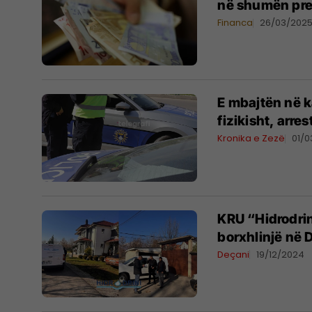
në shumën prej
Financa
26/03/202
E mbajtën në k
fizikisht, arr
Kronika e Zezë
01/
KRU “Hidrodri
borxhlinjë në 
Deçani
19/12/2024