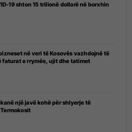
-19 shton 15 trilionë dollarë në borxhin
bizneset në veri të Kosovës vazhdojnë të
faturat e rrymës, ujit dhe tatimet
 kanë një javë kohë për shlyerje të
 Termokosit
0