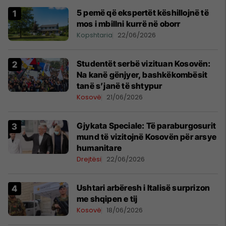
5 pemë që ekspertët këshillojnë të
mos i mbillni kurrë në oborr
Kopshtaria
22/06/2026
Studentët serbë vizituan Kosovën:
Na kanë gënjyer, bashkëkombësit
tanë s’janë të shtypur
Kosovë
21/06/2026
​Gjykata Speciale: Të paraburgosurit
mund të vizitojnë Kosovën për arsye
humanitare
Drejtësi
22/06/2026
Ushtari arbëresh i Italisë surprizon
me shqipen e tij
Kosovë
18/06/2026