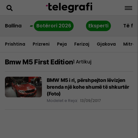
Ballina
Botërori 2026
Eksperti
Të fu
Prishtina
Prizreni
Peja
Ferizaj
Gjakova
Mitrov
Bmw M5 First Edition
1 Artikuj
BMW M5 i ri, përshpejton lëvizjen
brenda një kohe shumë të shkurtër
(Foto)
Modelet e Reja
13/09/2017