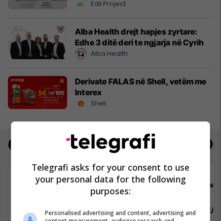
Edil Project
Alba Health drejt hapjes zyrtare:
Edhe 3 ditë deri te ngjarja në Cyrih
Alba Health
Derivate FALAS në Shell, vetëm me
Interex
Shell
Jobs
Real Estate
Telegrafi asks for your consent to use
your personal data for the following
Viva Fresh Store
Viva 
purposes:
Arkatar/e
Sektorist/e
Personalised advertising and content, advertising and
content measurement, audience research and