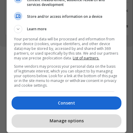
services development
Shërbime te Klientëve
Logjistikë
Store and/or access information on a device
Lipjan
Viti
30 Qershor 2026
30 Qersho
Learn more
Your personal data will be processed and information from
your device (cookies, unique identifiers, and other device
data) may be stored by, accessed by and shared with 369
partners, or used specifically by this site. We and our partners
may use precise geolocation data.
List of partners.
Some vendors may process your personal data on the basis
of legitimate interest, which you can object to by managing
your options below. Look for a link at the bottom of this page
or in the site menu to manage or withdraw consent in privacy
and cookie settings.
Consent
Manage options