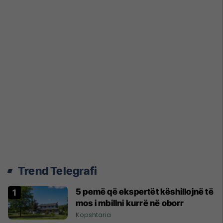
Trend Telegrafi
5 pemë që ekspertët këshillojnë të
mos i mbillni kurrë në oborr
Kopshtaria