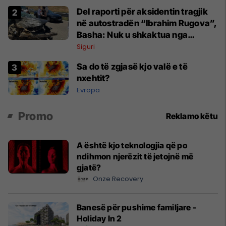
Del raporti për aksidentin tragjik
në autostradën “Ibrahim Rugova”,
Basha: Nuk u shkaktua nga
gjendja e rrugës
Siguri
Sa do të zgjasë kjo valë e të
nxehtit?
Evropa
Promo
Reklamo këtu
A është kjo teknologjia që po
ndihmon njerëzit të jetojnë më
gjatë?
Onze Recovery
Banesë për pushime familjare -
Holiday In 2