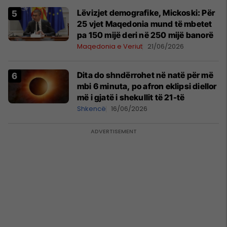
Lëvizjet demografike, Mickoski: Për
25 vjet Maqedonia mund të mbetet
pa 150 mijë deri në 250 mijë banorë
Maqedonia e Veriut
21/06/2026
Dita do shndërrohet në natë për më
mbi 6 minuta, po afron eklipsi diellor
më i gjatë i shekullit të 21-të
Shkencë
16/06/2026