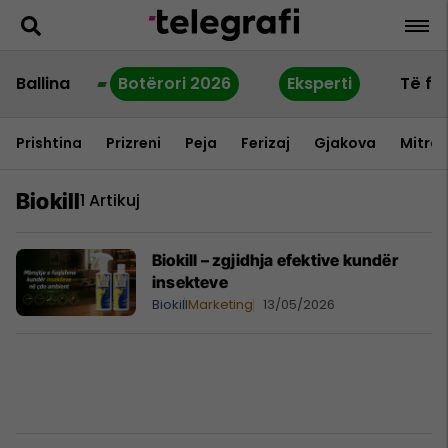
Ballina
Botërori 2026
Eksperti
Të fu
Prishtina
Prizreni
Peja
Ferizaj
Gjakova
Mitrov
Biokill
1 Artikuj
Biokill – zgjidhja efektive kundër
insekteve
Biokill
Marketing
13/05/2026