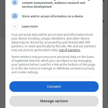
dhe kopësh
content measurement, audience research and
services development
Media
Tjera
Prishtinë
Store and/or access information on a device
12 Korrik 
20 Korrik 2026
Learn more
Your personal data will be processed and information from
your device (cookies, unique identifiers, and other device
data) may be stored by, accessed by and shared with 369
partners, or used specifically by this site. We and our partners
may use precise geolocation data.
List of partners.
Some vendors may process your personal data on the basis
of legitimate interest, which you can object to by managing
your options below. Look for a link at the bottom of this page
or in the site menu to manage or withdraw consent in privacy
and cookie settings.
Consent
Manage options