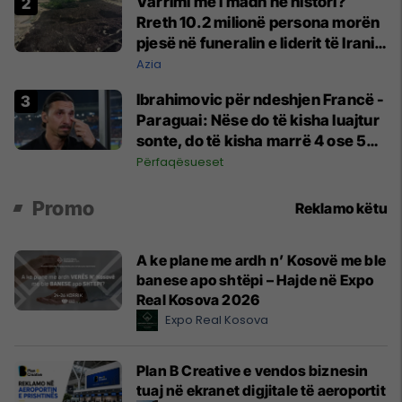
Varrimi më i madh në histori?
Rreth 10.2 milionë persona morën
pjesë në funeralin e liderit të Iranit
në 1989
Azia
Ibrahimovic për ndeshjen Francë -
Paraguai: Nëse do të kisha luajtur
sonte, do të kisha marrë 4 ose 5
kartonë të kuq
Përfaqësueset
Promo
Reklamo këtu
A ke plane me ardh n’ Kosovë me ble
banese apo shtëpi – Hajde në Expo
Real Kosova 2026
Expo Real Kosova
Plan B Creative e vendos biznesin
tuaj në ekranet digjitale të aeroportit