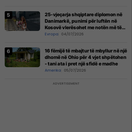
25-vjeçarja shqiptare diplomon në
Danimarkë, punimi për luftën në
Kosovë vlerësohet me notën më të
lartë
Evropa
04/07/2026
16 fëmijë të mbajtur të mbyllur në një
dhomë në Ohio për 4 vjet shpëtohen
- tani ata i pret një sfidë e madhe
Amerika
05/07/2026