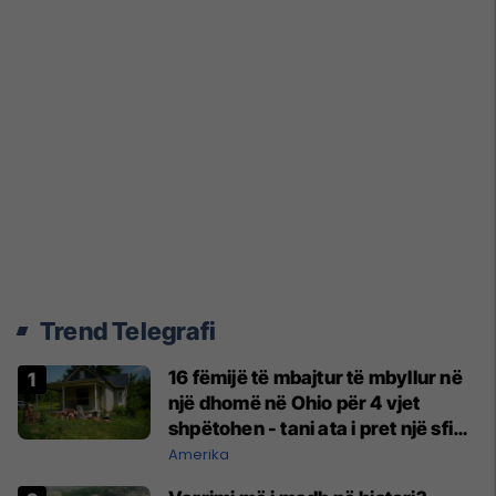
Trend Telegrafi
16 fëmijë të mbajtur të mbyllur në
një dhomë në Ohio për 4 vjet
shpëtohen - tani ata i pret një sfidë
e madhe
Amerika