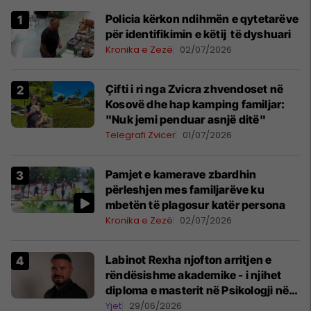
Policia kërkon ndihmën e qytetarëve
për identifikimin e këtij të dyshuari
Kronika e Zezë
02/07/2026
Çifti i ri nga Zvicra zhvendoset në
Kosovë dhe hap kamping familjar:
"Nuk jemi penduar asnjë ditë"
Telegrafi Zvicer
01/07/2026
Pamjet e kamerave zbardhin
përleshjen mes familjarëve ku
mbetën të plagosur katër persona
Kronika e Zezë
02/07/2026
Labinot Rexha njofton arritjen e
rëndësishme akademike - i njihet
diploma e masterit në Psikologji në
Zvicër
Yjet
29/06/2026