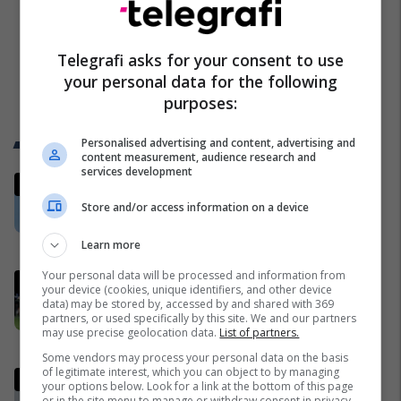
Telegrafi asks for your consent to use
your personal data for the following
purposes:
Trend Telegrafi
Personalised advertising and content, advertising and
content measurement, audience research and
services development
Aeroplani më i ri luftarak i
Gjermanisë u ngrit për herë të
Store and/or access information on a device
parë në qiell
Evropa
Learn more
Your personal data will be processed and information from
Gjashtë yjet e Argjentinës
your device (cookies, unique identifiers, and other device
rrezikojnë pezullimin nga FIFA për
data) may be stored by, accessed by and shared with 369
partners, or used specifically by this site. We and our partners
finalen e Botërorit
may use precise geolocation data.
List of partners.
Përfaqësueset
Some vendors may process your personal data on the basis
of legitimate interest, which you can object to by managing
Legjenda e Spanjës befason: Lë
your options below. Look for a link at the bottom of this page
jashtë Messin dhe zgjedh
or in the site menu to manage or withdraw consent in privacy