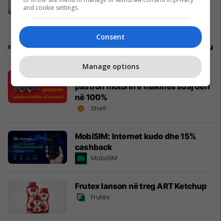
and cookie settings.
argjentinasin më të mirë në botë
Përfaqësueset
Consent
Promo
Reklamo këtu
Manage options
Shell V-Power me formulë të re
pastron motorin e makinës suaj deri
në 100%
Shell
MobiSIM: Internet kudo dhe 15%
cashback
MobiSIM
Frutex lanson në treg ART Ketchup
Frutex