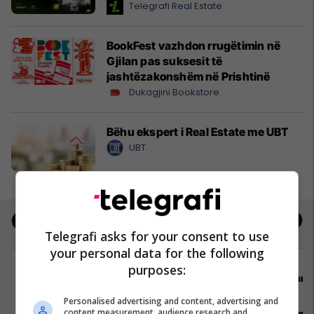
Telegrafi Real Estate
BookFest vazhdon rrugëtimin në
Gjilan pas suksesit të
jashtëzakonshëm në Prishtinë
Dukagjini Bookstore
Bëhu ekspert i Real Estate me UBT
UBT
Jobs
Real Estate
Telegrafi asks for your consent to use
your personal data for the following
purposes:
Avedo Kosovo
Darda
Personalised advertising and content, advertising and
content measurement, audience research and
Recepsioniste
Vozitës me 