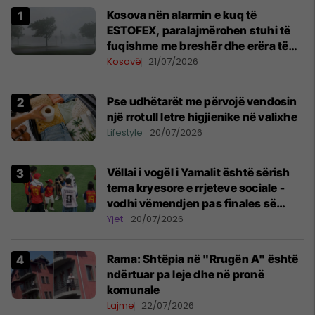
Kosova nën alarmin e kuq të
ESTOFEX, paralajmërohen stuhi të
fuqishme me breshër dhe erëra të
forta
Kosovë
21/07/2026
Pse udhëtarët me përvojë vendosin
një rrotull letre higjienike në valixhe
Lifestyle
20/07/2026
Vëllai i vogël i Yamalit është sërish
tema kryesore e rrjeteve sociale -
vodhi vëmendjen pas finales së
Kupës së Botës
Yjet
20/07/2026
Rama: Shtëpia në "Rrugën A" është
ndërtuar pa leje dhe në pronë
komunale
Lajme
22/07/2026