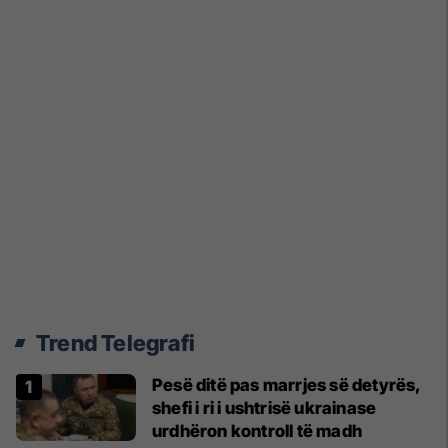
Trend Telegrafi
Pesë ditë pas marrjes së detyrës,
shefi i ri i ushtrisë ukrainase
urdhëron kontroll të madh