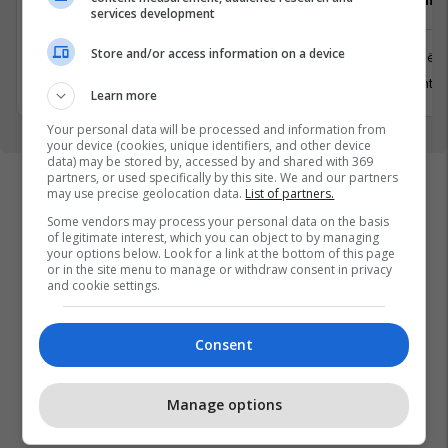
services development
Store and/or access information on a device
Prishtinë
Prishtinë
31 Korrik 2026
13 Gusht 2
Learn more
Your personal data will be processed and information from
your device (cookies, unique identifiers, and other device
data) may be stored by, accessed by and shared with 369
partners, or used specifically by this site. We and our partners
may use precise geolocation data.
List of partners.
Some vendors may process your personal data on the basis
of legitimate interest, which you can object to by managing
your options below. Look for a link at the bottom of this page
or in the site menu to manage or withdraw consent in privacy
and cookie settings.
Consent
Manage options