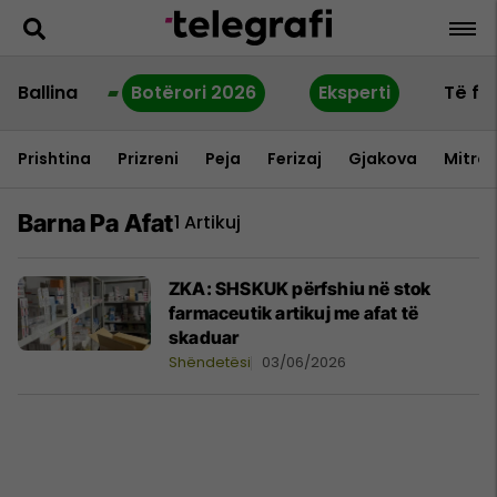
Ballina
Botërori 2026
Eksperti
Të fu
Prishtina
Prizreni
Peja
Ferizaj
Gjakova
Mitrov
Barna Pa Afat
1 Artikuj
ZKA: SHSKUK përfshiu në stok
farmaceutik artikuj me afat të
skaduar
Shëndetësi
03/06/2026