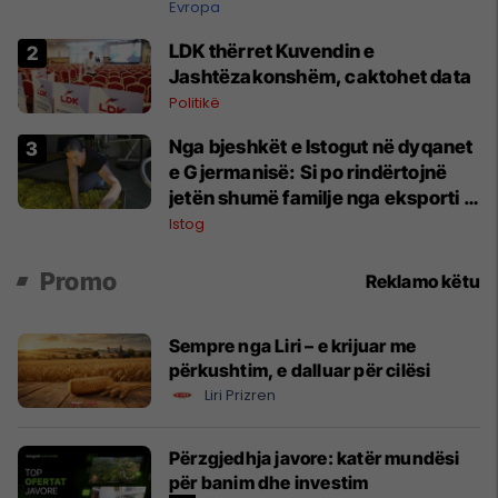
Evropa
LDK thërret Kuvendin e
Jashtëzakonshëm, caktohet data
Politikë
Nga bjeshkët e Istogut në dyqanet
e Gjermanisë: Si po rindërtojnë
jetën shumë familje nga eksporti i
bimëve mjekësore
Istog
Promo
Reklamo këtu
Sempre nga Liri – e krijuar me
përkushtim, e dalluar për cilësi
Liri Prizren
Përzgjedhja javore: katër mundësi
për banim dhe investim