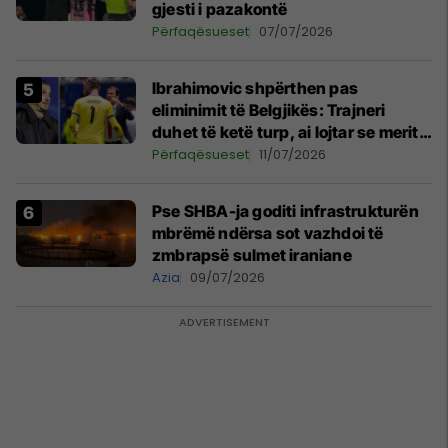
gjesti i pazakontë
Përfaqësueset
07/07/2026
Ibrahimovic shpërthen pas
eliminimit të Belgjikës: Trajneri
duhet të ketë turp, ai lojtar se meritoi
të luante
Përfaqësueset
11/07/2026
Pse SHBA-ja goditi infrastrukturën
mbrëmë ndërsa sot vazhdoi të
zmbrapsë sulmet iraniane
Azia
09/07/2026