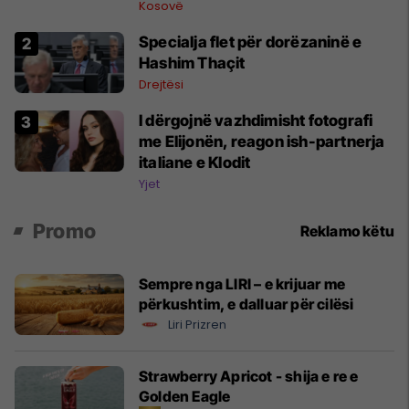
në vitin 1998
Kosovë
Specialja flet për dorëzaninë e
Hashim Thaçit
Drejtësi
I dërgojnë vazhdimisht fotografi
me Elijonën, reagon ish-partnerja
italiane e Klodit
Yjet
Promo
Reklamo këtu
Sempre nga LIRI – e krijuar me
përkushtim, e dalluar për cilësi
Liri Prizren
Strawberry Apricot - shija e re e
Golden Eagle