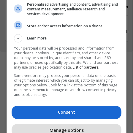
Personalised advertising and content, advertising and
Video Editor (3 pozita)
Punëtor në
content measurement, audience research and
services development
Prishtinë
Xërxe
Store and/or access information on a device
20 Korrik 2026
20 Gusht 
Learn more
Your personal data will be processed and information from
your device (cookies, unique identifiers, and other device
data) may be stored by, accessed by and shared with 369
partners, or used specifically by this site. We and our partners
may use precise geolocation data.
List of partners.
Some vendors may process your personal data on the basis
of legitimate interest, which you can object to by managing
your options below. Look for a link at the bottom of this page
or in the site menu to manage or withdraw consent in privacy
and cookie settings.
Consent
Manage options