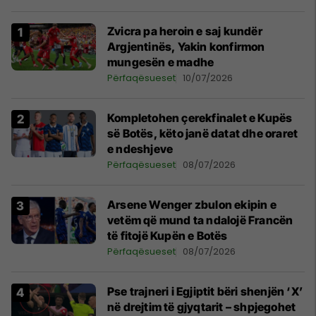
Zvicra pa heroin e saj kundër
Argjentinës, Yakin konfirmon
mungesën e madhe
Përfaqësueset
10/07/2026
Kompletohen çerekfinalet e Kupës
së Botës, këto janë datat dhe oraret
e ndeshjeve
Përfaqësueset
08/07/2026
Arsene Wenger zbulon ekipin e
vetëm që mund ta ndalojë Francën
të fitojë Kupën e Botës
Përfaqësueset
08/07/2026
Pse trajneri i Egjiptit bëri shenjën ‘X’
në drejtim të gjyqtarit – shpjegohet