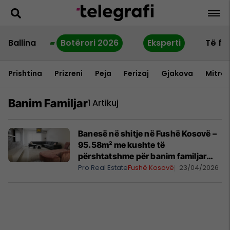
Ballina
Botërori 2026
Eksperti
Të fu
Prishtina
Prizreni
Peja
Ferizaj
Gjakova
Mitrov
Banim Familjar
1 Artikuj
Banesë në shitje në Fushë Kosovë –
95.58m² me kushte të
përshtatshme për banim familjar
#14531
Pro Real Estate
Fushë Kosovë
23/04/2026