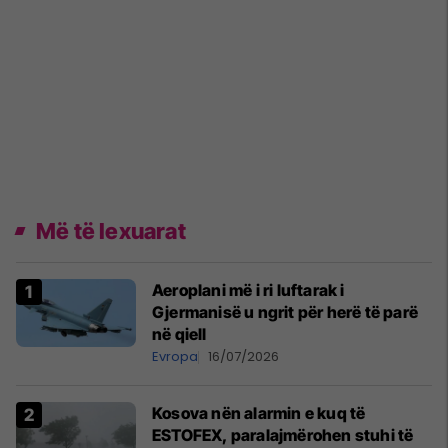
Më të lexuarat
Aeroplani më i ri luftarak i
Gjermanisë u ngrit për herë të parë
në qiell
Evropa
16/07/2026
Kosova nën alarmin e kuq të
ESTOFEX, paralajmërohen stuhi të