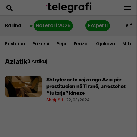
Ballina
Botërori 2026
Eksperti
Të fu
Prishtina
Prizreni
Peja
Ferizaj
Gjakova
Mitrov
Aziatik
3 Artikuj
Shfrytëzonte vajza nga Azia për
prostitucion në Tiranë, arrestohet
“tutorja” kineze
Shqipëri
22/08/2024