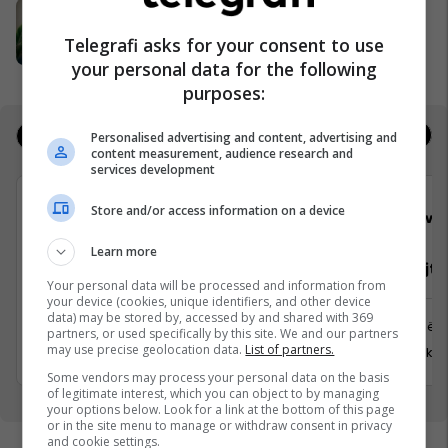
Oferta e Korrikut në FAFA Sun
Fafa Resorts
Telegrafi asks for your consent to use
your personal data for the following
purposes:
Jobs
Real Estate
Personalised advertising and content, advertising and
content measurement, audience research and
services development
Store and/or access information on a device
Viva Fresh Store
Viva 
Learn more
Pranues Malli
Mirëmbajtë
Your personal data will be processed and information from
your device (cookies, unique identifiers, and other device
data) may be stored by, accessed by and shared with 369
Kamenicë
Prishtinë
partners, or used specifically by this site. We and our partners
may use precise geolocation data.
List of partners.
31 Korrik 2026
31 Korrik 
Some vendors may process your personal data on the basis
of legitimate interest, which you can object to by managing
your options below. Look for a link at the bottom of this page
or in the site menu to manage or withdraw consent in privacy
and cookie settings.