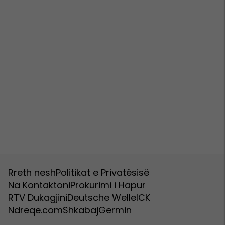
Rreth nesh
Politikat e Privatësisë
Na Kontaktoni
Prokurimi i Hapur
RTV Dukagjini
Deutsche Welle
ICK
Ndreqe.com
Shkabaj
Germin