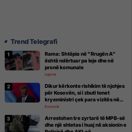
Trend Telegrafi
Rama: Shtëpia në "Rrugën A"
është ndërtuar pa leje dhe në
pronë komunale
Lajme
Dikur kërkonte rishikim të njohjes
për Kosovën, si i zbuti tonet
kryeministri çek para vizitës në
Beograd
Kosovë
Arrestohen tre zyrtarë të MPB-së
dhe një shtetas i huaj në aksionin e
Policisë dhe AKI-së