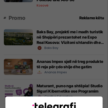
Kosovë
Promo
Reklamo këtu
Baks Bay, projekti me i madh turistik
në Shqipëri prezantohet ne Expo
Real Kosova: Vizitoni shtandin dhe
zbuloni mundësitë e investimit
Baks Bay
Ananas Impex sjell në treg produkte
të reja për çdo shije dhe gatim
Ananas Impex
Maturant, puno nga shtëpia! Studio
Siguri Kibernetike ose Programim
Cacttus Education