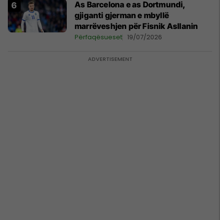
As Barcelona e as Dortmundi,
gjiganti gjerman e mbyllë
marrëveshjen për Fisnik Asllanin
Përfaqësueset
19/07/2026