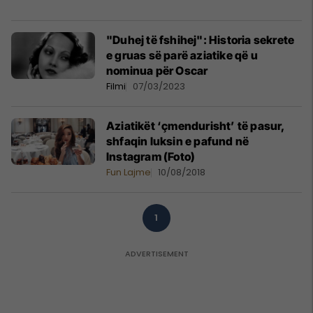
"Duhej të fshihej": Historia sekrete
e gruas së parë aziatike që u
nominua për Oscar
Filmi
07/03/2023
Aziatikët ‘çmendurisht’ të pasur,
shfaqin luksin e pafund në
Instagram (Foto)
Fun Lajme
10/08/2018
1