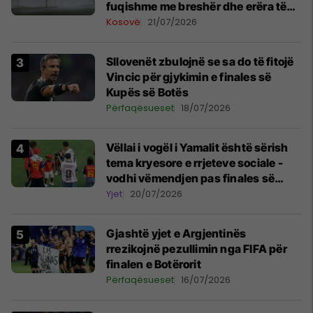
fuqishme me breshër dhe erëra të
forta
Kosovë
21/07/2026
Sllovenët zbulojnë se sa do të fitojë
Vincic për gjykimin e finales së
Kupës së Botës
Përfaqësueset
18/07/2026
Vëllai i vogël i Yamalit është sërish
tema kryesore e rrjeteve sociale -
vodhi vëmendjen pas finales së
Kupës së Botës
Yjet
20/07/2026
Gjashtë yjet e Argjentinës
rrezikojnë pezullimin nga FIFA për
finalen e Botërorit
Përfaqësueset
16/07/2026