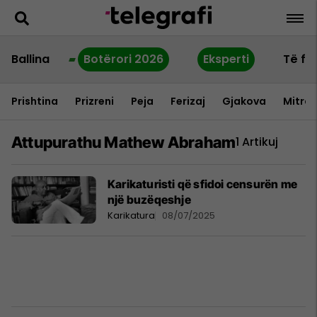
Ballina
Botërori 2026
Eksperti
Të fu
Prishtina
Prizreni
Peja
Ferizaj
Gjakova
Mitrov
Attupurathu Mathew Abraham
1 Artikuj
Karikaturisti që sfidoi censurën me
një buzëqeshje
Karikatura
08/07/2025