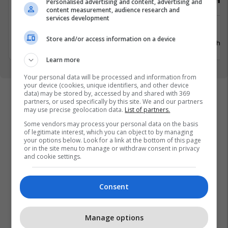
Video Editor/Kameraman (3 pozita)
Punëtor në
Personalised advertising and content, advertising and
content measurement, audience research and
services development
Prishtinë
Xërxe
Store and/or access information on a device
20 Korrik 2026
20 Gusht 
Learn more
Your personal data will be processed and information from
your device (cookies, unique identifiers, and other device
data) may be stored by, accessed by and shared with 369
partners, or used specifically by this site. We and our partners
may use precise geolocation data.
List of partners.
Some vendors may process your personal data on the basis
of legitimate interest, which you can object to by managing
your options below. Look for a link at the bottom of this page
or in the site menu to manage or withdraw consent in privacy
and cookie settings.
Consent
Manage options