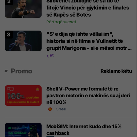
Sllovenët zbulojnë se sa do të
fitojë Vincic për gjykimin e finales
së Kupës së Botës
Përfaqësueset
"S'e dija që ishte vëllai im",
historia si në filma e Vullnetit të
grupit Marigona - si e mësoi motra
e tij pas shumë vitesh që ishin
Yjet
familje
Promo
Reklamo këtu
Shell V-Power me formulë të re
pastron motorin e makinës suaj deri
në 100%
Shell
MobiSIM: Internet kudo dhe 15%
cashback