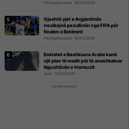
Përfaqësueset
15/07/2026
Gjashtë yjet e Argjentinës
rrezikojnë pezullimin nga FIFA për
finalen e Botërorit
Përfaqësueset
16/07/2026
Emiratet e Bashkuara Arabe kanë
një plan të madh për të anashkaluar
Ngushticën e Hormuzit
Azia
13/07/2026