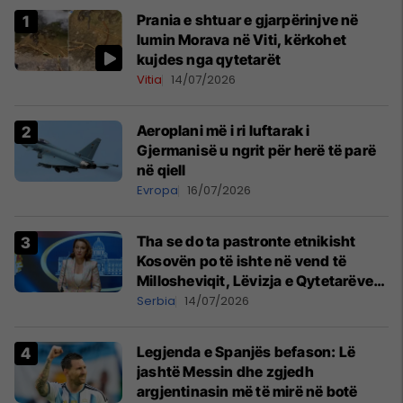
Prania e shtuar e gjarpërinjve në
lumin Morava në Viti, kërkohet
kujdes nga qytetarët
Vitia
14/07/2026
Aeroplani më i ri luftarak i
Gjermanisë u ngrit për herë të parë
në qiell
Evropa
16/07/2026
Tha se do ta pastronte etnikisht
Kosovën po të ishte në vend të
Millosheviqit, Lëvizja e Qytetarëve
të Lirë në Serbi kërkon shkarkimin e
Serbia
14/07/2026
menjëhershëm të Snezhana
Paunoviq
Legjenda e Spanjës befason: Lë
jashtë Messin dhe zgjedh
argjentinasin më të mirë në botë