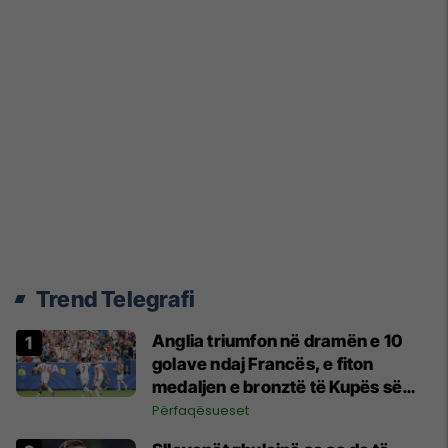
Trend Telegrafi
Anglia triumfon në dramën e 10
golave ndaj Francës, e fiton
medaljen e bronztë të Kupës së
Botës
Përfaqësueset