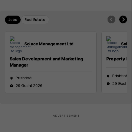
Jobs
Real Estate
Solace Management Ltd
Sola
Sales Development and Marketing
Property M
Manager
Prishtinë
Prishtinë
29 Gusht 
29 Gusht 2026