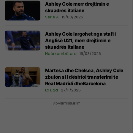
Ashley Cole merr drejtimin e
skuadrës italiane
Serie A
15/03/2026
Ashley Cole largohet nga stafi i
Anglisë U21, merr drejtimin e
skuadrës italiane
Ndërkombëtare
15/03/2026
Martesa dhe Chelsea, Ashley Cole
zbulon si i dështoi transferimi te
Real Madridi dheBarcelona
La Liga
27/11/2025