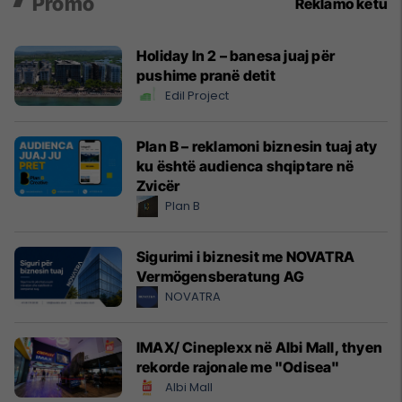
Promo
Reklamo këtu
Holiday In 2 – banesa juaj për
pushime pranë detit
Edil Project
Plan B – reklamoni biznesin tuaj aty
ku është audienca shqiptare në
Zvicër
Plan B
Sigurimi i biznesit me NOVATRA
Vermögensberatung AG
NOVATRA
IMAX/ Cineplexx në Albi Mall, thyen
rekorde rajonale me "Odisea"
Albi Mall