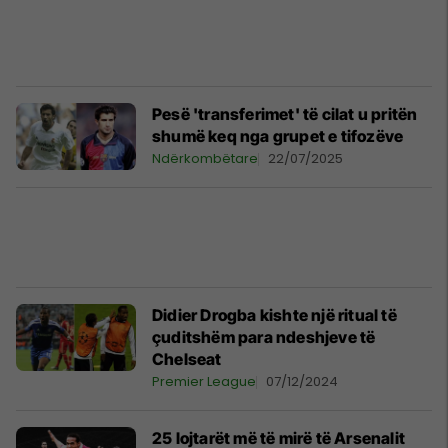
Pesë 'transferimet' të cilat u pritën
shumë keq nga grupet e tifozëve
Ndërkombëtare
22/07/2025
Didier Drogba kishte një ritual të
çuditshëm para ndeshjeve të
Chelseat
Premier League
07/12/2024
25 lojtarët më të mirë të Arsenalit