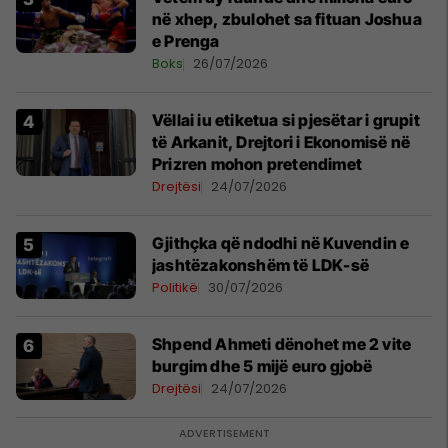
në xhep, zbulohet sa fituan Joshua
e Prenga
Boks
26/07/2026
Vëllai iu etiketua si pjesëtar i grupit
të Arkanit, Drejtori i Ekonomisë në
Prizren mohon pretendimet
Drejtësi
24/07/2026
Gjithçka që ndodhi në Kuvendin e
jashtëzakonshëm të LDK-së
Politikë
30/07/2026
Shpend Ahmeti dënohet me 2 vite
burgim dhe 5 mijë euro gjobë
Drejtësi
24/07/2026