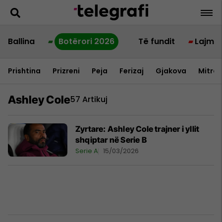
Ballina
Botërori 2026
Të fundit
Lajme
Prishtina
Prizreni
Peja
Ferizaj
Gjakova
Mitrov
Ashley Cole
57 Artikuj
Zyrtare: Ashley Cole trajner i yllit
shqiptar në Serie B
Serie A
15/03/2026