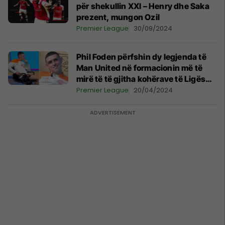
për shekullin XXI – Henry dhe Saka
prezent, mungon Ozil
Premier League
30/09/2024
Phil Foden përfshin dy legjenda të
Man United në formacionin më të
mirë të të gjitha kohërave të Ligës
Premier
Premier League
20/04/2024