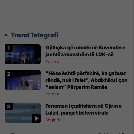
Trend Telegrafi
Gjithçka që ndodhi në Kuvendin e
jashtëzakonshëm të LDK-së
Politikë
"Nëse është përfshirë, ka gabuar
rëndë, nuk i falet", Abdixhiku i çon
“selam” Përparim Ramës
Politikë
Fenomen i çuditshëm në Gjirin e
Lalzit, pamjet bëhen virale
Shqipëri