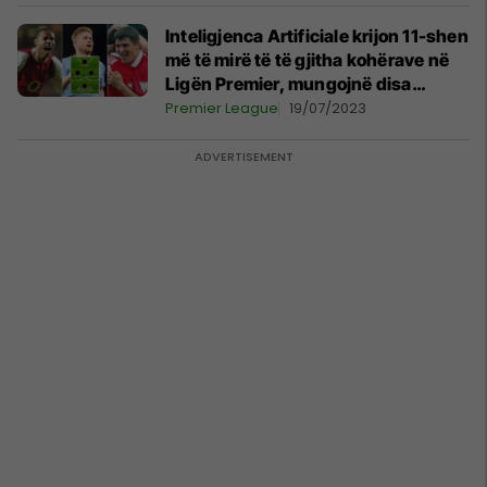
Inteligjenca Artificiale krijon 11-shen
më të mirë të të gjitha kohërave në
Ligën Premier, mungojnë disa
superyje
Premier League
19/07/2023