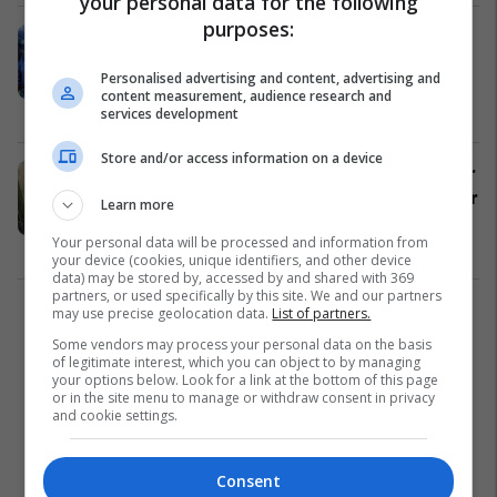
your personal data for the following
purposes:
Nga Terry te Lampard dhe Drogba –
Inteligjenca Artificiale zgjedh
Personalised advertising and content, advertising and
formacionin më të mirë në histori të
content measurement, audience research and
Chelseat
Premier League
08/06/2023
services development
Store and/or access information on a device
Tifozët e Chelseat emocionohen kur
e shikojnë Ashley Colen duke u folur
Learn more
lojtarëve me pasion
Your personal data will be processed and information from
Liga e Kampionëve
18/04/2023
your device (cookies, unique identifiers, and other device
data) may be stored by, accessed by and shared with 369
partners, or used specifically by this site. We and our partners
may use precise geolocation data.
List of partners.
1
Some vendors may process your personal data on the basis
of legitimate interest, which you can object to by managing
your options below. Look for a link at the bottom of this page
or in the site menu to manage or withdraw consent in privacy
and cookie settings.
Consent