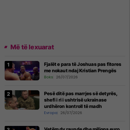
Më të lexuarat
Fjalët e para të Joshuas pas fitores
me nokaut ndaj Kristian Prengës
Boks
26/07/2026
Pesë ditë pas marrjes së detyrës,
shefi i ri i ushtrisë ukrainase
urdhëron kontroll të madh
Evropa
26/07/2026
Vetëm dy raunde dhe miliona euro