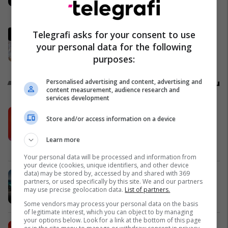
“selam” Përparim Ramës
Politikë
Abdixhiku i mbijetoi nismës së
Telegrafi asks for your consent to use
shkarkimit, flet Muhaxheri
your personal data for the following
Politikë
purposes:
Promo
Personalised advertising and content, advertising and
Reklamo këtu
content measurement, audience research and
services development
Këtë herë me kartelë gërvishtëse
Store and/or access information on a device
plotësisht digjitale dhe mbi 40 mijë
shpërblime instant!
Learn more
Meridian
Your personal data will be processed and information from
your device (cookies, unique identifiers, and other device
data) may be stored by, accessed by and shared with 369
Zgjidhni një nga katër modelet tuaja
partners, or used specifically by this site. We and our partners
të preferuara Peugeot
may use precise geolocation data.
List of partners.
Peugot Kosova
Some vendors may process your personal data on the basis
of legitimate interest, which you can object to by managing
your options below. Look for a link at the bottom of this page
IPKO vazhdon partneritetin me