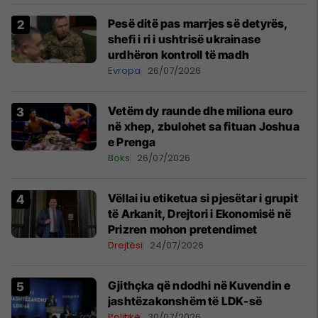
Pesë ditë pas marrjes së detyrës,
shefi i ri i ushtrisë ukrainase
urdhëron kontroll të madh
Evropa
26/07/2026
Vetëm dy raunde dhe miliona euro
në xhep, zbulohet sa fituan Joshua
e Prenga
Boks
26/07/2026
Vëllai iu etiketua si pjesëtar i grupit
të Arkanit, Drejtori i Ekonomisë në
Prizren mohon pretendimet
Drejtësi
24/07/2026
Gjithçka që ndodhi në Kuvendin e
jashtëzakonshëm të LDK-së
Politikë
30/07/2026