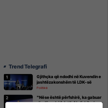
Trend Telegrafi
Gjithçka që ndodhi në Kuvendin e
jashtëzakonshëm të LDK-së
Politikë
"Nëse është përfshirë, ka gabuar
rëndë, nuk i falet", Abdixhiku i çon