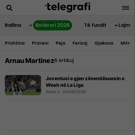
Ballina
Botërori 2026
Të fundit
Lajme
Prishtina
Prizreni
Peja
Ferizaj
Gjakova
Mitrov
Arnau Martinez
6 Artikuj
Juventusi e gjen zëvendësuesin e
Weah në La Liga
Serie A
04/08/2025