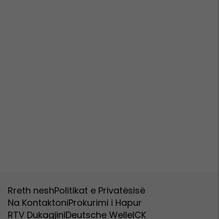
Rreth nesh
Politikat e Privatësisë
Na Kontaktoni
Prokurimi i Hapur
RTV Dukagjini
Deutsche Welle
ICK