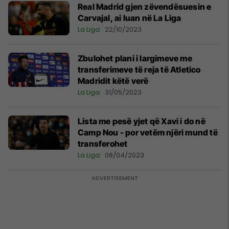
Real Madrid gjen zëvendësuesin e
Carvajal, ai luan në La Liga
La Liga
22/10/2023
Zbulohet plani i largimeve me
transferimeve të reja të Atletico
Madridit këtë verë
La Liga
31/05/2023
Lista me pesë yjet që Xavi i do në
Camp Nou - por vetëm njëri mund të
transferohet
La Liga
08/04/2023