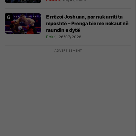
E rrëzoi Joshuan, por nuk arriti ta
mposhtë – Prenga bie me nokaut në
raundin e dytë
Boks
26/07/2026